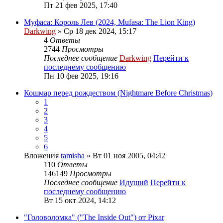
Пт 21 фев 2025, 17:40
Муфаса: Король Лев (2024, Mufasa: The Lion King)
Darkwing
» Ср 18 дек 2024, 15:17
4
Ответы
2744
Просмотры
Последнее сообщение
Darkwing
Перейти к
последнему сообщению
Пн 10 фев 2025, 19:16
Кошмар перед рождеством (Nightmare Before Christmas)
1
2
3
4
5
6
Вложения
tamisha
» Вт 01 ноя 2005, 04:42
110
Ответы
146149
Просмотры
Последнее сообщение
Идущий
Перейти к
последнему сообщению
Вт 15 окт 2024, 14:12
"Головоломка" ("The Inside Out") от Pixar