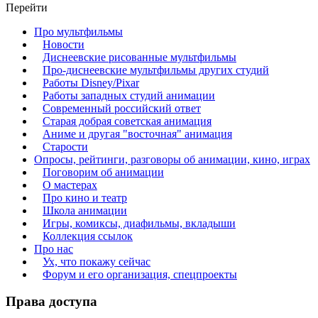
Перейти
Про мультфильмы
Новости
Диснеевские рисованные мультфильмы
Про-диснеевские мультфильмы других студий
Работы Disney/Pixar
Работы западных студий анимации
Современный российский ответ
Старая добрая советская анимация
Аниме и другая "восточная" анимация
Старости
Опросы, рейтинги, разговоры об анимации, кино, играх
Поговорим об анимации
О мастерах
Про кино и театр
Школа анимации
Игры, комиксы, диафильмы, вкладыши
Коллекция ссылок
Про нас
Ух, что покажу сейчас
Форум и его организация, спецпроекты
Права доступа