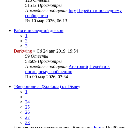
125
Ответы
51512
Просмотры
Последнее сообщение
Inry
Перейти к последнему
сообщению
Вт 10 мар 2026, 06:13
Райя и последний дракон
1
2
3
Darkwing
» Сб 24 авг 2019, 19:54
59
Ответы
58609
Просмотры
Последнее сообщение
Анатолий
Перейти к
последнему сообщению
Пн 09 мар 2026, 03:34
"Зверополис" (Zootopia) от Disney
1
…
24
25
26
27
28
Данная тема содержит опрос.
Вложения
Inry
» Пн 30 дек