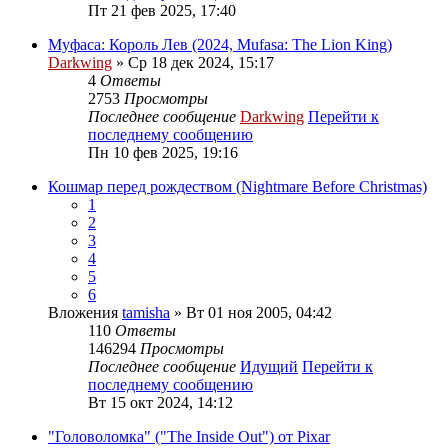
Пт 21 фев 2025, 17:40
Муфаса: Король Лев (2024, Mufasa: The Lion King)
Darkwing
» Ср 18 дек 2024, 15:17
4
Ответы
2753
Просмотры
Последнее сообщение
Darkwing
Перейти к
последнему сообщению
Пн 10 фев 2025, 19:16
Кошмар перед рождеством (Nightmare Before Christmas)
1
2
3
4
5
6
Вложения
tamisha
» Вт 01 ноя 2005, 04:42
110
Ответы
146294
Просмотры
Последнее сообщение
Идущий
Перейти к
последнему сообщению
Вт 15 окт 2024, 14:12
"Головоломка" ("The Inside Out") от Pixar