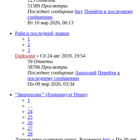
125
Ответы
51589
Просмотры
Последнее сообщение
Inry
Перейти к последнему
сообщению
Вт 10 мар 2026, 06:13
Райя и последний дракон
1
2
3
Darkwing
» Сб 24 авг 2019, 19:54
59
Ответы
58706
Просмотры
Последнее сообщение
Анатолий
Перейти к
последнему сообщению
Пн 09 мар 2026, 03:34
"Зверополис" (Zootopia) от Disney
1
…
24
25
26
27
28
Данная тема содержит опрос.
Вложения
Inry
» Пн 30 дек