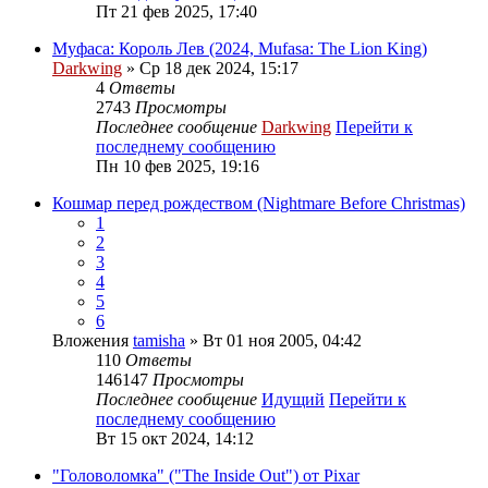
Пт 21 фев 2025, 17:40
Муфаса: Король Лев (2024, Mufasa: The Lion King)
Darkwing
» Ср 18 дек 2024, 15:17
4
Ответы
2743
Просмотры
Последнее сообщение
Darkwing
Перейти к
последнему сообщению
Пн 10 фев 2025, 19:16
Кошмар перед рождеством (Nightmare Before Christmas)
1
2
3
4
5
6
Вложения
tamisha
» Вт 01 ноя 2005, 04:42
110
Ответы
146147
Просмотры
Последнее сообщение
Идущий
Перейти к
последнему сообщению
Вт 15 окт 2024, 14:12
"Головоломка" ("The Inside Out") от Pixar