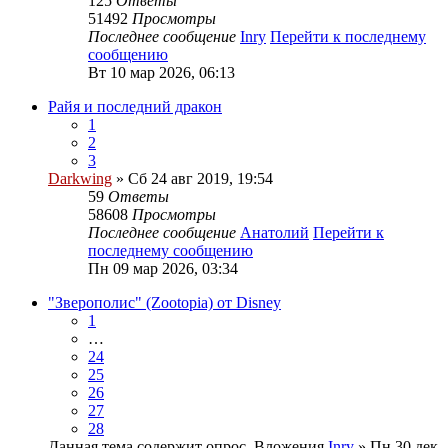
125
Ответы
51492
Просмотры
Последнее сообщение
Inry
Перейти к последнему
сообщению
Вт 10 мар 2026, 06:13
Райя и последний дракон
1
2
3
Darkwing
» Сб 24 авг 2019, 19:54
59
Ответы
58608
Просмотры
Последнее сообщение
Анатолий
Перейти к
последнему сообщению
Пн 09 мар 2026, 03:34
"Зверополис" (Zootopia) от Disney
1
…
24
25
26
27
28
Данная тема содержит опрос.
Вложения
Inry
» Пн 30 дек