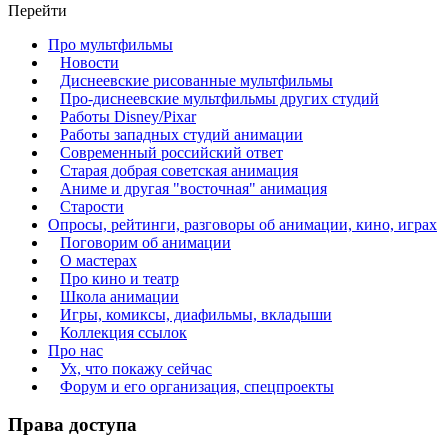
Перейти
Про мультфильмы
Новости
Диснеевские рисованные мультфильмы
Про-диснеевские мультфильмы других студий
Работы Disney/Pixar
Работы западных студий анимации
Современный российский ответ
Старая добрая советская анимация
Аниме и другая "восточная" анимация
Старости
Опросы, рейтинги, разговоры об анимации, кино, играх
Поговорим об анимации
О мастерах
Про кино и театр
Школа анимации
Игры, комиксы, диафильмы, вкладыши
Коллекция ссылок
Про нас
Ух, что покажу сейчас
Форум и его организация, спецпроекты
Права доступа