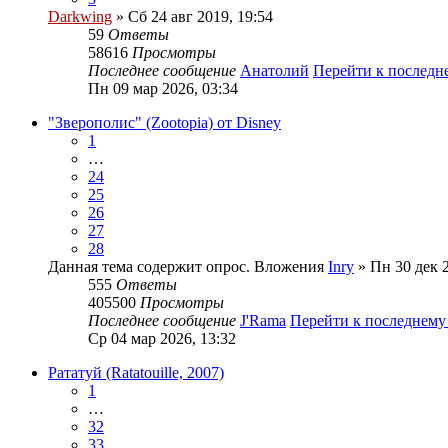
Darkwing
» Сб 24 авг 2019, 19:54
59
Ответы
58616
Просмотры
Последнее сообщение
Анатолий
Перейти к послед
Пн 09 мар 2026, 03:34
"Зверополис" (Zootopia) от Disney
1
…
24
25
26
27
28
Данная тема содержит опрос.
Вложения
Inry
» Пн 30 дек 2
555
Ответы
405500
Просмотры
Последнее сообщение
J'Rama
Перейти к последнем
Ср 04 мар 2026, 13:32
Рататуй (Ratatouille, 2007)
1
…
32
33