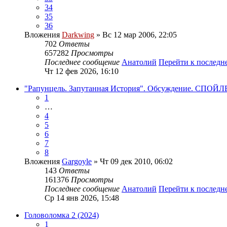
34
35
36
Вложения
Darkwing
» Вс 12 мар 2006, 22:05
702
Ответы
657282
Просмотры
Последнее сообщение
Анатолий
Перейти к послед
Чт 12 фев 2026, 16:10
"Рапунцель. Запутанная История". Обсуждение. СПОЙ
1
…
4
5
6
7
8
Вложения
Gargoyle
» Чт 09 дек 2010, 06:02
143
Ответы
161376
Просмотры
Последнее сообщение
Анатолий
Перейти к послед
Ср 14 янв 2026, 15:48
Головоломка 2 (2024)
1