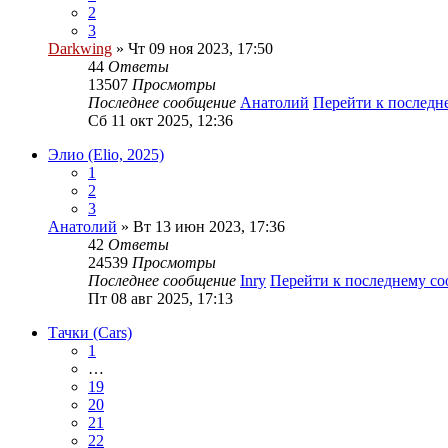
2
3
Darkwing
» Чт 09 ноя 2023, 17:50
44
Ответы
13507
Просмотры
Последнее сообщение
Анатолий
Перейти к послед
Сб 11 окт 2025, 12:36
Элио (Elio, 2025)
1
2
3
Анатолий
» Вт 13 июн 2023, 17:36
42
Ответы
24539
Просмотры
Последнее сообщение
Inry
Перейти к последнему с
Пт 08 авг 2025, 17:13
Тачки (Cars)
1
…
19
20
21
22