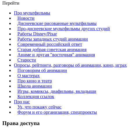
Перейти
Про мультфильмы
Новости
Диснеевские рисованные мультфильмы
Про-диснеевские мультфильмы других студий
Работы Disney/Pixar
Работы западных студий анимации
Современный российский ответ
Старая добрая советская анимация
Аниме и другая "восточная" анимация
Старости
Опросы, рейтинги, разговоры об анимации, кино, играх
Поговорим об анимации
О мастерах
Про кино и театр
Школа анимации
Игры, комиксы, диафильмы, вкладыши
Коллекция ссылок
Про нас
Ух, что покажу сейчас
Форум и его организация, спецпроекты
Права доступа