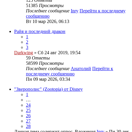
125
Ответы
51385
Просмотры
Последнее сообщение
Inry
Перейти к последнему
сообщению
Вт 10 мар 2026, 06:13
Райя и последний дракон
1
2
3
Darkwing
» Сб 24 авг 2019, 19:54
59
Ответы
58599
Просмотры
Последнее сообщение
Анатолий
Перейти к
последнему сообщению
Пн 09 мар 2026, 03:34
"Зверополис" (Zootopia) от Disney
1
…
24
25
26
27
28
Данная тема содержит опрос.
Вложения
Inry
» Пн 30 дек