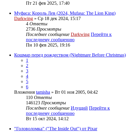
Пт 21 фев 2025, 17:40
Муфаса: Король Лев (2024, Mufasa: The Lion King)
Darkwing
» Ср 18 дек 2024, 15:17
4
Ответы
2736
Просмотры
Последнее сообщение
Darkwing
Перейти к
последнему сообщению
Пн 10 фев 2025, 19:16
Кошмар перед рождеством (Nightmare Before Christmas)
1
2
3
4
5
6
Вложения
tamisha
» Вт 01 ноя 2005, 04:42
110
Ответы
146123
Просмотры
Последнее сообщение
Идущий
Перейти к
последнему сообщению
Вт 15 окт 2024, 14:12
"Головоломка" ("The Inside Out") от Pixar