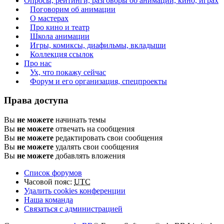
Опросы, рейтинги, разговоры об анимации, кино, играх
Поговорим об анимации
О мастерах
Про кино и театр
Школа анимации
Игры, комиксы, диафильмы, вкладыши
Коллекция ссылок
Про нас
Ух, что покажу сейчас
Форум и его организация, спецпроекты
Права доступа
Вы
не можете
начинать темы
Вы
не можете
отвечать на сообщения
Вы
не можете
редактировать свои сообщения
Вы
не можете
удалять свои сообщения
Вы
не можете
добавлять вложения
Список форумов
Часовой пояс:
UTC
Удалить cookies конференции
Наша команда
Связаться с администрацией