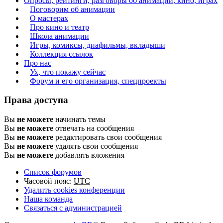
Опросы, рейтинги, разговоры об анимации, кино, играх
Поговорим об анимации
О мастерах
Про кино и театр
Школа анимации
Игры, комиксы, диафильмы, вкладыши
Коллекция ссылок
Про нас
Ух, что покажу сейчас
Форум и его организация, спецпроекты
Права доступа
Вы
не можете
начинать темы
Вы
не можете
отвечать на сообщения
Вы
не можете
редактировать свои сообщения
Вы
не можете
удалять свои сообщения
Вы
не можете
добавлять вложения
Список форумов
Часовой пояс:
UTC
Удалить cookies конференции
Наша команда
Связаться с администрацией