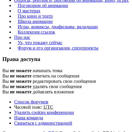
Опросы, рейтинги, разговоры об анимации, кино, играх
Поговорим об анимации
О мастерах
Про кино и театр
Школа анимации
Игры, комиксы, диафильмы, вкладыши
Коллекция ссылок
Про нас
Ух, что покажу сейчас
Форум и его организация, спецпроекты
Права доступа
Вы
не можете
начинать темы
Вы
не можете
отвечать на сообщения
Вы
не можете
редактировать свои сообщения
Вы
не можете
удалять свои сообщения
Вы
не можете
добавлять вложения
Список форумов
Часовой пояс:
UTC
Удалить cookies конференции
Наша команда
Связаться с администрацией