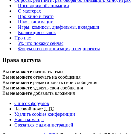
Опросы, рейтинги, разговоры об анимации, кино, играх
Поговорим об анимации
О мастерах
Про кино и театр
Школа анимации
Игры, комиксы, диафильмы, вкладыши
Коллекция ссылок
Про нас
Ух, что покажу сейчас
Форум и его организация, спецпроекты
Права доступа
Вы
не можете
начинать темы
Вы
не можете
отвечать на сообщения
Вы
не можете
редактировать свои сообщения
Вы
не можете
удалять свои сообщения
Вы
не можете
добавлять вложения
Список форумов
Часовой пояс:
UTC
Удалить cookies конференции
Наша команда
Связаться с администрацией