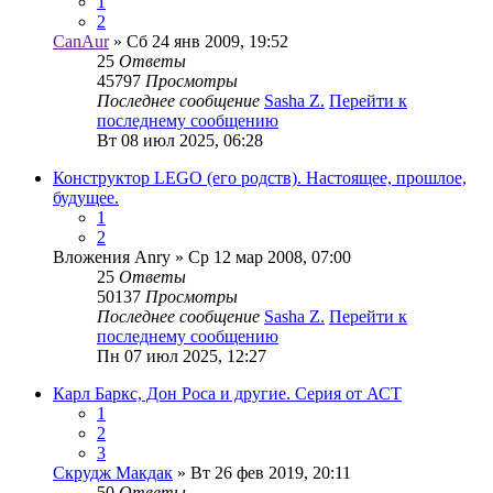
1
2
CanAur
» Сб 24 янв 2009, 19:52
25
Ответы
45797
Просмотры
Последнее сообщение
Sasha Z.
Перейти к
последнему сообщению
Вт 08 июл 2025, 06:28
Конструктор LEGO (его родств). Настоящее, прошлое,
будущее.
1
2
Вложения
Anry
» Ср 12 мар 2008, 07:00
25
Ответы
50137
Просмотры
Последнее сообщение
Sasha Z.
Перейти к
последнему сообщению
Пн 07 июл 2025, 12:27
Карл Баркс, Дон Роса и другие. Серия от АСТ
1
2
3
Скрудж Макдак
» Вт 26 фев 2019, 20:11
50
Ответы