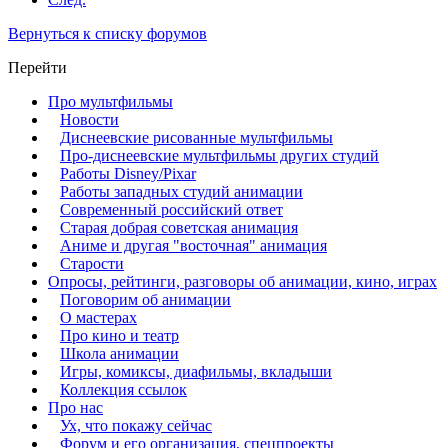
Вернуться к списку форумов
Перейти
Про мультфильмы
Новости
Диснеевские рисованные мультфильмы
Про-диснеевские мультфильмы других студий
Работы Disney/Pixar
Работы западных студий анимации
Современный российский ответ
Старая добрая советская анимация
Аниме и другая "восточная" анимация
Старости
Опросы, рейтинги, разговоры об анимации, кино, играх
Поговорим об анимации
О мастерах
Про кино и театр
Школа анимации
Игры, комиксы, диафильмы, вкладыши
Коллекция ссылок
Про нас
Ух, что покажу сейчас
Форум и его организация, спецпроекты