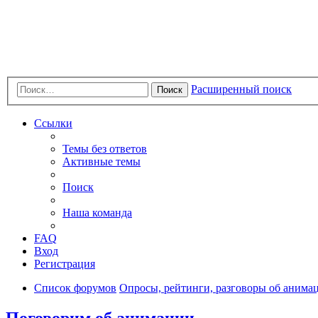
Расширенный поиск
Поиск
Ссылки
Темы без ответов
Активные темы
Поиск
Наша команда
FAQ
Вход
Регистрация
Список форумов
Опросы, рейтинги, разговоры об анимац
Поговорим об анимации