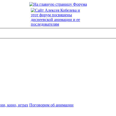
ии, кино, играх
Поговорим об анимации