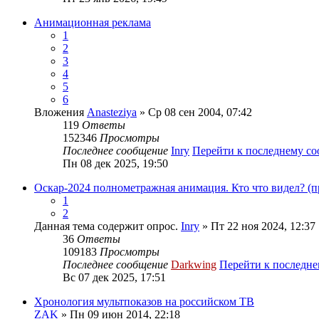
Анимационная реклама
1
2
3
4
5
6
Вложения
Anasteziya
» Ср 08 сен 2004, 07:42
119
Ответы
152346
Просмотры
Последнее сообщение
Inry
Перейти к последнему с
Пн 08 дек 2025, 19:50
Оскар-2024 полнометражная анимация. Кто что видел? (п
1
2
Данная тема содержит опрос.
Inry
» Пт 22 ноя 2024, 12:37
36
Ответы
109183
Просмотры
Последнее сообщение
Darkwing
Перейти к последн
Вс 07 дек 2025, 17:51
Хронология мультпоказов на российском ТВ
ZAK
» Пн 09 июн 2014, 22:18