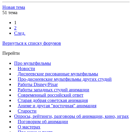
Новая тема
51 тема
1
2
След.
Вернуться к списку форумов
Перейти
Про мультфильмы
Новости
Диснеевские рисованные мультфильмы
Про-диснеевские мультфильмы других студий
Работы Disney/Pixar
Работы западных студий анимации
Современный российский ответ
Старая добрая советская анимация
Аниме и другая "восточная" анимация
Старости
Опросы, рейтинги, разговоры об анимации, кино, играх
Поговорим об анимации
О мастерах