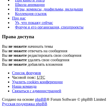
Про кино и театр
Школа анимации
Игры, комиксы, диафильмы, вкладыши
Коллекция ссылок
Про нас
Ух, что покажу сейчас
Форум и его организация, спецпроекты
Права доступа
Вы
не можете
начинать темы
Вы
не можете
отвечать на сообщения
Вы
не можете
редактировать свои сообщения
Вы
не можете
удалять свои сообщения
Вы
не можете
добавлять вложения
Список форумов
Часовой пояс:
UTC
Удалить cookies конференции
Наша команда
Связаться с администрацией
Создано на основе
phpBB
® Forum Software © phpBB Limited
Русская поддержка phpBB