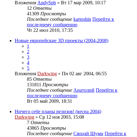
Вложения
AndySpb
» Вт 17 мар 2009, 10:17
12
Ответы
41309
Просмотры
Последнее сообщение
kartoshin
Перейти к
последнему сообщению
Чт 22 июл 2010, 17:35
Новые европейские 3D проекты (2004-2008)
1
2
3
4
5
Вложения
Darkwing
» Пн 02 авг 2004, 06:55
85
Ответы
131811
Просмотры
Последнее сообщение
Анатолий
Перейти к
последнему сообщению
Вт 05 май 2009, 18:31
Ничего себе планы релизов! (весна 2004)
Darkwing
» Ср 12 ноя 2003, 15:08
7
Ответы
43865
Просмотры
Последнее сообщение
Сяоцай Шуми
Перейти к