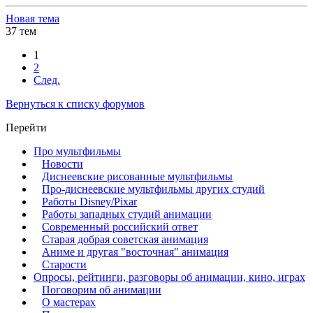
Новая тема
37 тем
1
2
След.
Вернуться к списку форумов
Перейти
Про мультфильмы
Новости
Диснеевские рисованные мультфильмы
Про-диснеевские мультфильмы других студий
Работы Disney/Pixar
Работы западных студий анимации
Современный российский ответ
Старая добрая советская анимация
Аниме и другая "восточная" анимация
Старости
Опросы, рейтинги, разговоры об анимации, кино, играх
Поговорим об анимации
О мастерах