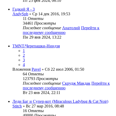
Пт 23 фев 2024, 06:10
Гадкий Я - 3
AndySpb
» Ср 14 дек 2016, 19:53
11
Ответы
34461
Просмотры
Последнее сообщение
Анатолий
Перейти к
последнему сообщению
Пн 29 янв 2024, 13:22
TMNT/Черепашки-Ниндзя
1
2
3
4
Вложения
Pavel
» Сб 22 июл 2006, 01:50
64
Ответы
123793
Просмотры
Последнее сообщение
Скрудж Макдак
Перейти к
последнему сообщению
Вт 23 янв 2024, 22:11
Леди Баг и Супер-кот (Miraculous Ladybug & Cat Noir)
Stitch
» Вс 27 мар 2016, 08:48
16
Ответы
40000
Просмотры