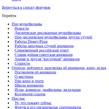
Вернуться к списку форумов
Перейти
Про мультфильмы
Новости
Диснеевские рисованные мультфильмы
Про-диснеевские мультфильмы других студий
Работы Disney/Pixar
Работы западных студий анимации
Современный российский ответ
Старая добрая советская анимация
Аниме и другая "восточная" анимация
Старости
Опросы, рейтинги, разговоры об анимации, кино, играх
Поговорим об анимации
О мастерах
Про кино и театр
Школа анимации
Игры, комиксы, диафильмы, вкладыши
Коллекция ссылок
Про нас
Ух, что покажу сейчас
Форум и его организация, спецпроекты