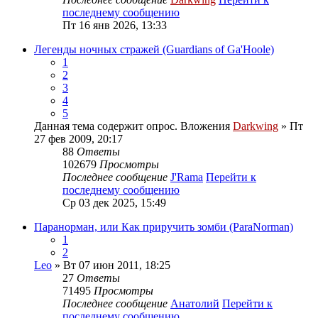
последнему сообщению
Пт 16 янв 2026, 13:33
Легенды ночных стражей (Guardians of Ga'Hoole)
1
2
3
4
5
Данная тема содержит опрос.
Вложения
Darkwing
» Пт
27 фев 2009, 20:17
88
Ответы
102679
Просмотры
Последнее сообщение
J'Rama
Перейти к
последнему сообщению
Ср 03 дек 2025, 15:49
Паранорман, или Как приручить зомби (ParaNorman)
1
2
Leo
» Вт 07 июн 2011, 18:25
27
Ответы
71495
Просмотры
Последнее сообщение
Анатолий
Перейти к
последнему сообщению