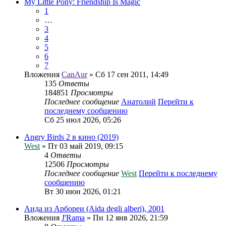
My Little Pony: Friendship Is Magic
1
…
3
4
5
6
7
Вложения
CanAur
» Сб 17 сен 2011, 14:49
135
Ответы
184851
Просмотры
Последнее сообщение
Анатолий
Перейти к
последнему сообщению
Сб 25 июл 2026, 05:26
Angry Birds 2 в кино (2019)
West
» Пт 03 май 2019, 09:15
4
Ответы
12506
Просмотры
Последнее сообщение
West
Перейти к последнему
сообщению
Вт 30 июн 2026, 01:21
Аида из Арбореи (Aida degli alberi), 2001
Вложения
J'Rama
» Пн 12 янв 2026, 21:59