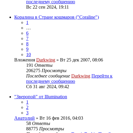
последнему сообщению
Вс 22 сен 2024, 19:11
Коралина в Стране кошмаров ("Coraline")
1
…
6
7
8
9
10
Вложения
Darkwing
» Вт 25 дек 2007, 08:06
191
Ответы
206275
Просмотры
Последнее сообщение
Darkwing
Перейти к
последнему сообщению
Сб 31 авг 2024, 09:42
"Зверопой" от Illumination
1
2
3
Анатолий
» Вт 16 фев 2016, 04:03
58
Ответы
88775
Просмотры