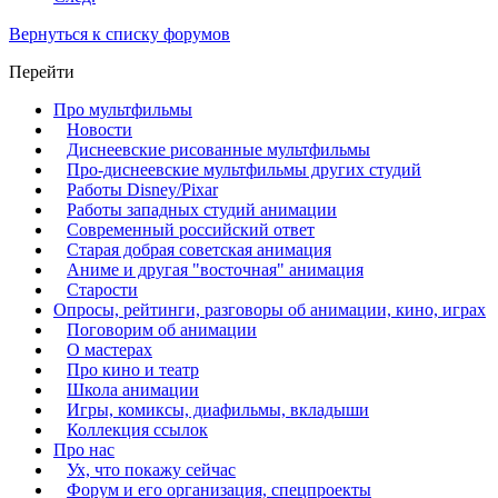
Вернуться к списку форумов
Перейти
Про мультфильмы
Новости
Диснеевские рисованные мультфильмы
Про-диснеевские мультфильмы других студий
Работы Disney/Pixar
Работы западных студий анимации
Современный российский ответ
Старая добрая советская анимация
Аниме и другая "восточная" анимация
Старости
Опросы, рейтинги, разговоры об анимации, кино, играх
Поговорим об анимации
О мастерах
Про кино и театр
Школа анимации
Игры, комиксы, диафильмы, вкладыши
Коллекция ссылок
Про нас
Ух, что покажу сейчас
Форум и его организация, спецпроекты