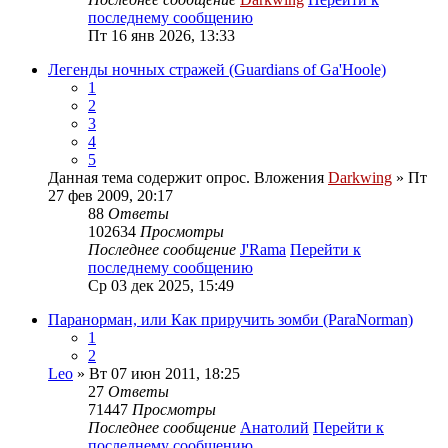
последнему сообщению
Пт 16 янв 2026, 13:33
Легенды ночных стражей (Guardians of Ga'Hoole)
1
2
3
4
5
Данная тема содержит опрос.
Вложения
Darkwing
» Пт
27 фев 2009, 20:17
88
Ответы
102634
Просмотры
Последнее сообщение
J'Rama
Перейти к
последнему сообщению
Ср 03 дек 2025, 15:49
Паранорман, или Как приручить зомби (ParaNorman)
1
2
Leo
» Вт 07 июн 2011, 18:25
27
Ответы
71447
Просмотры
Последнее сообщение
Анатолий
Перейти к
последнему сообщению