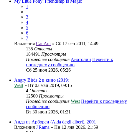
My Little Pony: Friendship Is Magic
1
…
3
4
5
6
7
Вложения
CanAur
» Сб 17 сен 2011, 14:49
135
Ответы
184491
Просмотры
Последнее сообщение
Анатолий
Перейти к
последнему сообщению
Сб 25 июл 2026, 05:26
Angry Birds 2 в кино (2019)
West
» Пт 03 май 2019, 09:15
4
Ответы
12500
Просмотры
Последнее сообщение
West
Перейти к последнему
сообщению
Вт 30 июн 2026, 01:21
Аида из Арбореи (Aida degli alberi), 2001
Вложения
J'Rama
» Пн 12 янв 2026, 21:59