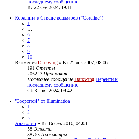
последнему сообщению
Вс 22 сен 2024, 19:11
Коралина в Стране кошмаров ("Coraline")
1
…
6
7
8
9
10
Вложения
Darkwing
» Вт 25 дек 2007, 08:06
191
Ответы
206227
Просмотры
Последнее сообщение
Darkwing
Перейти к
последнему сообщению
Сб 31 авг 2024, 09:42
"Зверопой" от Illumination
1
2
3
Анатолий
» Вт 16 фев 2016, 04:03
58
Ответы
88763
Просмотры