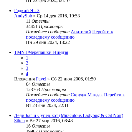
Пт 23 фев 2024, 06:10
Гадкий Я - 3
AndySpb
» Ср 14 дек 2016, 19:53
11
Ответы
34451
Просмотры
Последнее сообщение
Анатолий
Перейти к
последнему сообщению
Пн 29 янв 2024, 13:22
TMNT/Черепашки-Ниндзя
1
2
3
4
Вложения
Pavel
» Сб 22 июл 2006, 01:50
64
Ответы
123763
Просмотры
Последнее сообщение
Скрудж Макдак
Перейти к
последнему сообщению
Вт 23 янв 2024, 22:11
Леди Баг и Супер-кот (Miraculous Ladybug & Cat Noir)
Stitch
» Вс 27 мар 2016, 08:48
16
Ответы
39967
Просмотры