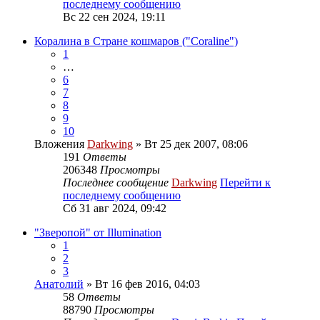
последнему сообщению
Вс 22 сен 2024, 19:11
Коралина в Стране кошмаров ("Coraline")
1
…
6
7
8
9
10
Вложения
Darkwing
» Вт 25 дек 2007, 08:06
191
Ответы
206348
Просмотры
Последнее сообщение
Darkwing
Перейти к
последнему сообщению
Сб 31 авг 2024, 09:42
"Зверопой" от Illumination
1
2
3
Анатолий
» Вт 16 фев 2016, 04:03
58
Ответы
88790
Просмотры