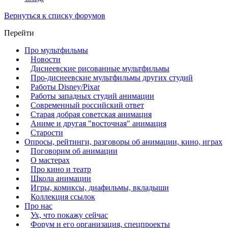
Вернуться к списку форумов
Перейти
Про мультфильмы
Новости
Диснеевские рисованные мультфильмы
Про-диснеевские мультфильмы других студий
Работы Disney/Pixar
Работы западных студий анимации
Современный российский ответ
Старая добрая советская анимация
Аниме и другая "восточная" анимация
Старости
Опросы, рейтинги, разговоры об анимации, кино, играх
Поговорим об анимации
О мастерах
Про кино и театр
Школа анимации
Игры, комиксы, диафильмы, вкладыши
Коллекция ссылок
Про нас
Ух, что покажу сейчас
Форум и его организация, спецпроекты