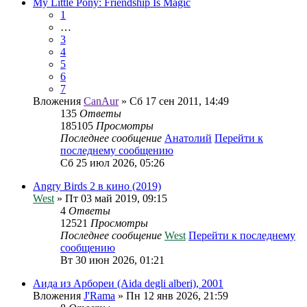
My Little Pony: Friendship Is Magic
1
…
3
4
5
6
7
Вложения
CanAur
» Сб 17 сен 2011, 14:49
135
Ответы
185105
Просмотры
Последнее сообщение
Анатолий
Перейти к
последнему сообщению
Сб 25 июл 2026, 05:26
Angry Birds 2 в кино (2019)
West
» Пт 03 май 2019, 09:15
4
Ответы
12521
Просмотры
Последнее сообщение
West
Перейти к последнему
сообщению
Вт 30 июн 2026, 01:21
Аида из Арбореи (Aida degli alberi), 2001
Вложения
J'Rama
» Пн 12 янв 2026, 21:59