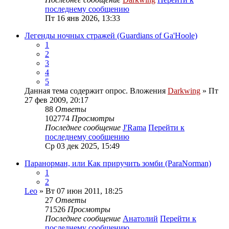
последнему сообщению
Пт 16 янв 2026, 13:33
Легенды ночных стражей (Guardians of Ga'Hoole)
1
2
3
4
5
Данная тема содержит опрос.
Вложения
Darkwing
» Пт
27 фев 2009, 20:17
88
Ответы
102774
Просмотры
Последнее сообщение
J'Rama
Перейти к
последнему сообщению
Ср 03 дек 2025, 15:49
Паранорман, или Как приручить зомби (ParaNorman)
1
2
Leo
» Вт 07 июн 2011, 18:25
27
Ответы
71526
Просмотры
Последнее сообщение
Анатолий
Перейти к
последнему сообщению