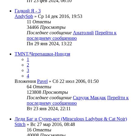
Пт 23 фев 2024, 06:10
Гадкий Я - 3
AndySpb
» Ср 14 дек 2016, 19:53
11
Ответы
34466
Просмотры
Последнее сообщение
Анатолий
Перейти к
последнему сообщению
Пн 29 янв 2024, 13:22
TMNT/Черепашки-Ниндзя
1
2
3
4
Вложения
Pavel
» Сб 22 июл 2006, 01:50
64
Ответы
123808
Просмотры
Последнее сообщение
Скрудж Макдак
Перейти к
последнему сообщению
Вт 23 янв 2024, 22:11
Леди Баг и Супер-кот (Miraculous Ladybug & Cat Noir)
Stitch
» Вс 27 мар 2016, 08:48
16
Ответы
40008
Просмотры