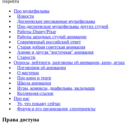
Перейти
Про мультфильмы
Новости
Диснеевские рисованные мультфильмы
Про-диснеевские мультфильмы других студий
Работы Disney/Pixar
Работы западных студий анимации
Современный российский ответ
Старая добрая советская анимация
Аниме и другая "восточная" анимация
Старости
Опросы, рейтинги, разговоры об анимации, кино, играх
Поговорим об анимации
О мастерах
Про кино и театр
Школа анимации
Игры, комиксы, диафильмы, вкладыши
Коллекция ссылок
Про нас
Ух, что покажу сейчас
Форум и его организация, спецпроекты
Права доступа