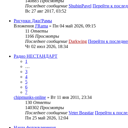
140885
Просмотры
Последнее сообщение
ShubinPavel
Перейти к после
Вс 27 авг 2017, 03:52
Рисунки Джи'Рамы
Вложения
J'Rama
» Пн 04 май 2026, 09:15
11
Ответы
1166
Просмотры
Последнее сообщение
Darkwing
Перейти к последн
Чт 02 июл 2026, 18:34
Радио НЕСТАНДАРТ
1
…
3
4
5
6
7
chipmunks-online
» Вт 11 янв 2011, 23:34
130
Ответы
140302
Просмотры
Последнее сообщение
Veter Beastiar
Перейти к посл
Пн 25 май 2026, 12:04
Наши фотоувлечения