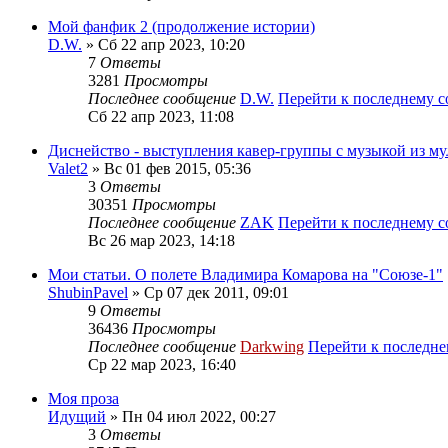
Мой фанфик 2 (продолжение истории)
D.W.
» Сб 22 апр 2023, 10:20
7
Ответы
3281
Просмотры
Последнее сообщение
D.W.
Перейти к последнему 
Сб 22 апр 2023, 11:08
Диснейство - выступления кавер-группы с музыкой из му
Valet2
» Вс 01 фев 2015, 05:36
3
Ответы
30351
Просмотры
Последнее сообщение
ZAK
Перейти к последнему 
Вс 26 мар 2023, 14:18
Мои статьи. О полете Владимира Комарова на "Союзе-1"
ShubinPavel
» Ср 07 дек 2011, 09:01
9
Ответы
36436
Просмотры
Последнее сообщение
Darkwing
Перейти к последн
Ср 22 мар 2023, 16:40
Моя проза
Идущий
» Пн 04 июл 2022, 00:27
3
Ответы