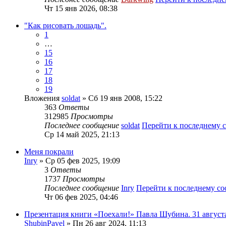
Чт 15 янв 2026, 08:38
"Как рисовать лошадь".
1
…
15
16
17
18
19
Вложения
soldat
» Сб 19 янв 2008, 15:22
363
Ответы
312985
Просмотры
Последнее сообщение
soldat
Перейти к последнему
Ср 14 май 2025, 21:13
Меня покрали
Inry
» Ср 05 фев 2025, 19:09
3
Ответы
1737
Просмотры
Последнее сообщение
Inry
Перейти к последнему с
Чт 06 фев 2025, 04:46
Презентация книги «Поехали!» Павла Шубина. 31 август
ShubinPavel
» Пн 26 авг 2024, 11:13