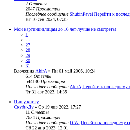
2
Ответы
2047
Просмотры
Последнее сообщение
ShubinPavel
Перейти к после
Вт 10 сен 2024, 07:35
Мои картинки(лицам до 16 лет-лучше не смотреть)
1
…
27
28
29
30
31
Вложения
AkirA
» Пн 01 май 2006, 10:24
614
Ответы
544130
Просмотры
Последнее сообщение
AkirA
Перейти к последнему
Чт 31 авг 2023, 14:35
Пишу книгу
Скуби-Ду
» Ср 19 янв 2022, 17:27
11
Ответы
7634
Просмотры
Последнее сообщение
D.W.
Перейти к последнему 
Сб 22 апр 2023, 12:01