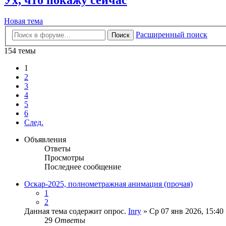
Новая тема
Расширенный поиск
Поиск
154 темы
1
2
3
4
5
6
След.
Объявления
Ответы
Просмотры
Последнее сообщение
Оскар-2025, полнометражная анимация (прочая)
1
2
Данная тема содержит опрос.
Inry
» Ср 07 янв 2026, 15:40
29
Ответы