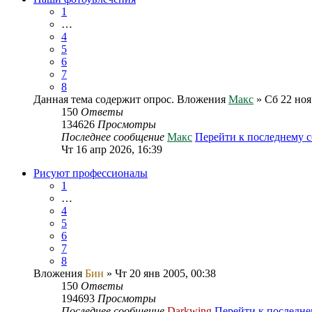
1
…
4
5
6
7
8
Данная тема содержит опрос.
Вложения
Макс
» Сб 22 ноя
150
Ответы
134626
Просмотры
Последнее сообщение
Макс
Перейти к последнему 
Чт 16 апр 2026, 16:39
Рисуют профессионалы
1
…
4
5
6
7
8
Вложения
Бин
» Чт 20 янв 2005, 00:38
150
Ответы
194693
Просмотры
Последнее сообщение
Darkwing
Перейти к последн