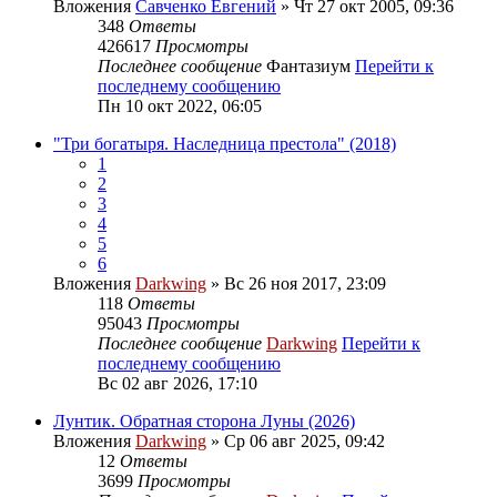
Вложения
Савченко Евгений
» Чт 27 окт 2005, 09:36
348
Ответы
426617
Просмотры
Последнее сообщение
Фантазиум
Перейти к
последнему сообщению
Пн 10 окт 2022, 06:05
"Три богатыря. Наследница престола" (2018)
1
2
3
4
5
6
Вложения
Darkwing
» Вс 26 ноя 2017, 23:09
118
Ответы
95043
Просмотры
Последнее сообщение
Darkwing
Перейти к
последнему сообщению
Вс 02 авг 2026, 17:10
Лунтик. Обратная сторона Луны (2026)
Вложения
Darkwing
» Ср 06 авг 2025, 09:42
12
Ответы
3699
Просмотры