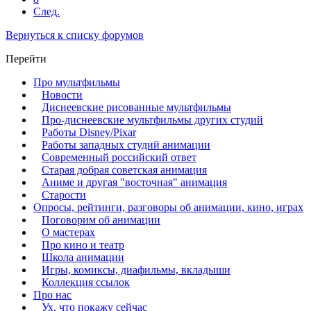
След.
Вернуться к списку форумов
Перейти
Про мультфильмы
Новости
Диснеевские рисованные мультфильмы
Про-диснеевские мультфильмы других студий
Работы Disney/Pixar
Работы западных студий анимации
Современный российский ответ
Старая добрая советская анимация
Аниме и другая "восточная" анимация
Старости
Опросы, рейтинги, разговоры об анимации, кино, играх
Поговорим об анимации
О мастерах
Про кино и театр
Школа анимации
Игры, комиксы, диафильмы, вкладыши
Коллекция ссылок
Про нас
Ух, что покажу сейчас