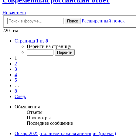
Новая тема
Расширенный поиск
Поиск
220 тем
Страница
1
из
8
Перейти на страницу:
1
2
3
4
5
…
8
След.
Объявления
Ответы
Просмотры
Последнее сообщение
Оскар-2025, полнометражная анимация (прочая)