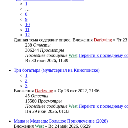
1
…
8
9
10
11
12
Данная тема содержит опрос.
Вложения
Darkwing
» Чт 23 
238
Ответы
306244
Просмотры
Последнее сообщение
West
Перейти к последнему 
Вт 30 июн 2026, 11:49
Три богатыря (мультсериал на Кинопоиске)
1
2
3
Вложения
Darkwing
» Ср 26 окт 2022, 21:06
45
Ответы
15580
Просмотры
Последнее сообщение
West
Перейти к последнему 
Пн 29 июн 2026, 01:33
Маша и Медведь: Большое Приключение (2028)
Вложения
West
» Вс 24 май 2026, 06:29