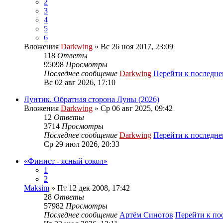
2
3
4
5
6
Вложения
Darkwing
» Вс 26 ноя 2017, 23:09
118
Ответы
95098
Просмотры
Последнее сообщение
Darkwing
Перейти к последн
Вс 02 авг 2026, 17:10
Лунтик. Обратная сторона Луны (2026)
Вложения
Darkwing
» Ср 06 авг 2025, 09:42
12
Ответы
3714
Просмотры
Последнее сообщение
Darkwing
Перейти к последн
Ср 29 июл 2026, 20:33
«Финист - ясный сокол»
1
2
Maksim
» Пт 12 дек 2008, 17:42
28
Ответы
57982
Просмотры
Последнее сообщение
Артём Синотов
Перейти к по