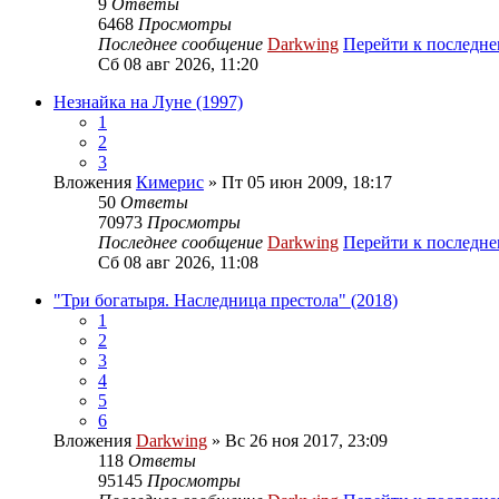
9
Ответы
6468
Просмотры
Последнее сообщение
Darkwing
Перейти к последн
Сб 08 авг 2026, 11:20
Незнайка на Луне (1997)
1
2
3
Вложения
Кимерис
» Пт 05 июн 2009, 18:17
50
Ответы
70973
Просмотры
Последнее сообщение
Darkwing
Перейти к последн
Сб 08 авг 2026, 11:08
"Три богатыря. Наследница престола" (2018)
1
2
3
4
5
6
Вложения
Darkwing
» Вс 26 ноя 2017, 23:09
118
Ответы
95145
Просмотры