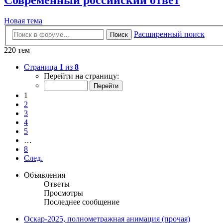
Новая тема
Расширенный поиск
Поиск
220 тем
Страница
1
из
8
Перейти на страницу:
1
2
3
4
5
…
8
След.
Объявления
Ответы
Просмотры
Последнее сообщение
Оскар-2025, полнометражная анимация (прочая)