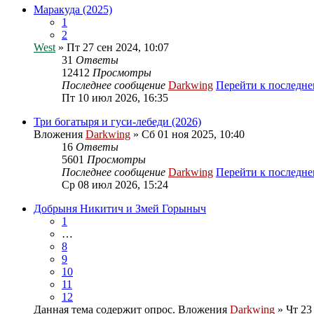
Маракуда (2025)
1
2
West
» Пт 27 сен 2024, 10:07
31
Ответы
12412
Просмотры
Последнее сообщение
Darkwing
Перейти к последн
Пт 10 июл 2026, 16:35
Три богатыря и гуси-лебеди (2026)
Вложения
Darkwing
» Сб 01 ноя 2025, 10:40
16
Ответы
5601
Просмотры
Последнее сообщение
Darkwing
Перейти к последн
Ср 08 июл 2026, 15:24
Добрыня Никитич и Змей Горыныч
1
…
8
9
10
11
12
Данная тема содержит опрос.
Вложения
Darkwing
» Чт 23 