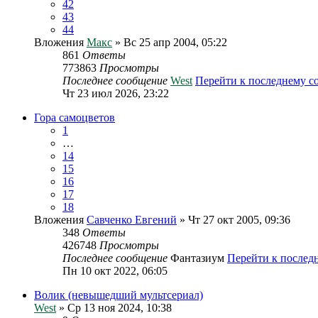
42
43
44
Вложения
Макс
» Вс 25 апр 2004, 05:22
861
Ответы
773863
Просмотры
Последнее сообщение
West
Перейти к последнему 
Чт 23 июл 2026, 23:22
Гора самоцветов
1
…
14
15
16
17
18
Вложения
Савченко Евгений
» Чт 27 окт 2005, 09:36
348
Ответы
426748
Просмотры
Последнее сообщение
Фантазиум
Перейти к послед
Пн 10 окт 2022, 06:05
Волик (невышедший мультсериал)
West
» Ср 13 ноя 2024, 10:38