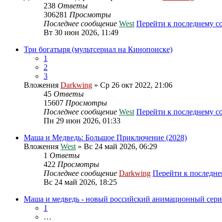
238
Ответы
306281
Просмотры
Последнее сообщение
West
Перейти к последнему 
Вт 30 июн 2026, 11:49
Три богатыря (мультсериал на Кинопоиске)
1
2
3
Вложения
Darkwing
» Ср 26 окт 2022, 21:06
45
Ответы
15607
Просмотры
Последнее сообщение
West
Перейти к последнему 
Пн 29 июн 2026, 01:33
Маша и Медведь: Большое Приключение (2028)
Вложения
West
» Вс 24 май 2026, 06:29
1
Ответы
422
Просмотры
Последнее сообщение
Darkwing
Перейти к последн
Вс 24 май 2026, 18:25
Маша и медведь - новый российский анимационный сери
1
…