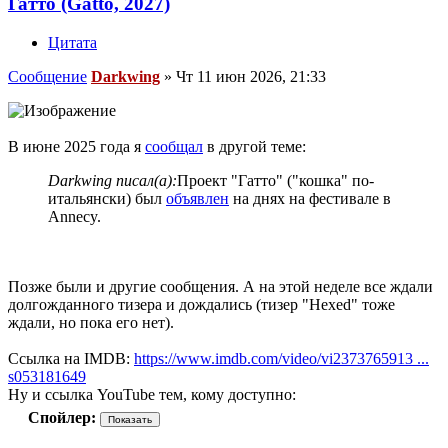
Гатто (Gatto, 2027)
Цитата
Сообщение
Darkwing
»
Чт 11 июн 2026, 21:33
В июне 2025 года я
сообщал
в другой теме:
Darkwing писал(а):
Проект "Гатто" ("кошка" по-
итальянски) был
объявлен
на днях на фестивале в
Annecy.
Позже были и другие сообщения. А на этой неделе все ждали
долгожданного тизера и дождались (тизер "Hexed" тоже
ждали, но пока его нет).
Ссылка на IMDB:
https://www.imdb.com/video/vi2373765913 ...
s053181649
Ну и ссылка YouTube тем, кому доступно:
Спойлер: