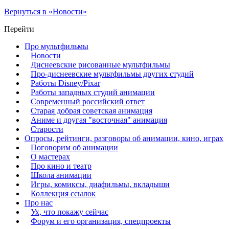
Вернуться в «Новости»
Перейти
Про мультфильмы
Новости
Диснеевские рисованные мультфильмы
Про-диснеевские мультфильмы других студий
Работы Disney/Pixar
Работы западных студий анимации
Современный российский ответ
Старая добрая советская анимация
Аниме и другая "восточная" анимация
Старости
Опросы, рейтинги, разговоры об анимации, кино, играх
Поговорим об анимации
О мастерах
Про кино и театр
Школа анимации
Игры, комиксы, диафильмы, вкладыши
Коллекция ссылок
Про нас
Ух, что покажу сейчас
Форум и его организация, спецпроекты