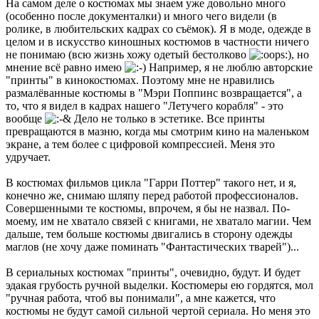
На самом деле о костюмах мы знаем уже довольно много
(особенно после документалки) и много чего видели (в
ролике, в любительских кадрах со съёмок). Я в моде, одежде в
целом и в искусство киношных костюмов в частности ничего
не понимаю (всю жизнь хожу одетый бестолково
), но
мнение всё равно имею
Например, я не люблю авторские
"принты" в кинокостюмах. Поэтому мне не нравились
размалёванные костюмы в "Мэри Поппинс возвращается", а
то, что я видел в кадрах нашего "Летучего корабля" - это
вообще
Дело не только в эстетике. Все принты
превращаются в мазню, когда мы смотрим кино на маленьком
экране, а тем более с цифровой компрессией. Меня это
удручает.
В костюмах фильмов цикла "Гарри Поттер" такого нет, и я,
конечно же, снимаю шляпу перед работой профессионалов.
Совершенными те костюмы, впрочем, я бы не назвал. По-
моему, им не хватало связей с книгами, не хватало магии. Чем
дальше, тем больше костюмы двигались в сторону одежды
маглов (не хочу даже поминать "Фантастических тварей")...
В сериальных костюмах "принты", очевидно, будут. И будет
эдакая грубость ручной выделки. Костюмеры ею гордятся, мол
"ручная работа, чтоб вы понимали", а мне кажется, что
костюмы не будут самой сильной чертой сериала. Но меня это