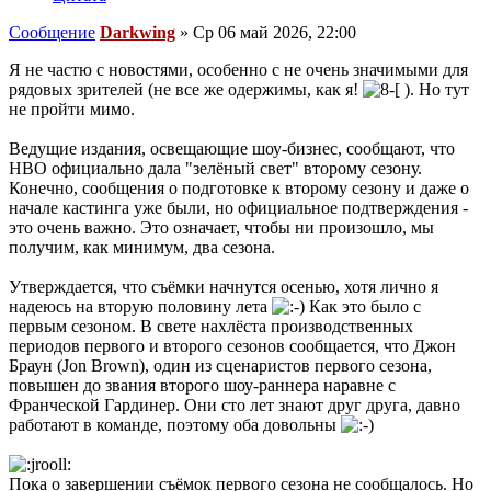
Сообщение
Darkwing
»
Ср 06 май 2026, 22:00
Я не частю с новостями, особенно с не очень значимыми для
рядовых зрителей (не все же одержимы, как я!
). Но тут
не пройти мимо.
Ведущие издания, освещающие шоу-бизнес, сообщают, что
HBO официально дала "зелёный свет" второму сезону.
Конечно, сообщения о подготовке к второму сезону и даже о
начале кастинга уже были, но официальное подтверждения -
это очень важно. Это означает, чтобы ни произошло, мы
получим, как минимум, два сезона.
Утверждается, что съёмки начнутся осенью, хотя лично я
надеюсь на вторую половину лета
Как это было с
первым сезоном. В свете нахлёста производственных
периодов первого и второго сезонов сообщается, что Джон
Браун (Jon Brown), один из сценаристов первого сезона,
повышен до звания второго шоу-раннера наравне с
Франческой Гардинер. Они сто лет знают друг друга, давно
работают в команде, поэтому оба довольны
Пока о завершении съёмок первого сезона не сообщалось. Но