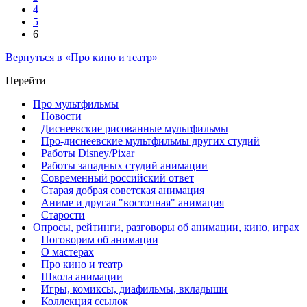
4
5
6
Вернуться в «Про кино и театр»
Перейти
Про мультфильмы
Новости
Диснеевские рисованные мультфильмы
Про-диснеевские мультфильмы других студий
Работы Disney/Pixar
Работы западных студий анимации
Современный российский ответ
Старая добрая советская анимация
Аниме и другая "восточная" анимация
Старости
Опросы, рейтинги, разговоры об анимации, кино, играх
Поговорим об анимации
О мастерах
Про кино и театр
Школа анимации
Игры, комиксы, диафильмы, вкладыши
Коллекция ссылок