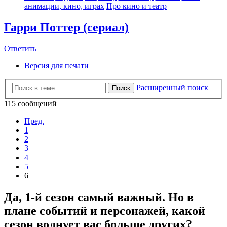
анимации, кино, играх
Про кино и театр
Гарри Поттер (сериал)
Ответить
Версия для печати
Расширенный поиск
Поиск
115 сообщений
Пред.
1
2
3
4
5
6
Да, 1-й сезон самый важный. Но в
плане событий и персонажей, какой
сезон волнует вас больше других?