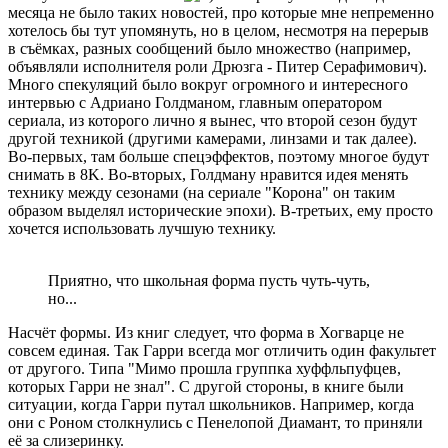
месяца не было таких новостей, про которые мне непременно
хотелось бы тут упомянуть, но в целом, несмотря на перерыв
в съёмках, разных сообщений было множество (например,
объявляли исполнителя роли Дрюзга - Питер Серафимович).
Много спекуляций было вокруг огромного и интересного
интервью с Адриано Голдманом, главным оператором
сериала, из которого лично я вынес, что второй сезон будут
другой техникой (другими камерами, линзами и так далее).
Во-первых, там больше спецэффектов, поэтому многое будут
снимать в 8K. Во-вторых, Голдману нравится идея менять
технику между сезонами (на сериале "Корона" он таким
образом выделял исторические эпохи). В-третьих, ему просто
хочется использовать лучшую технику.
Приятно, что школьная форма пусть чуть-чуть,
но...
Насчёт формы. Из книг следует, что форма в Хогварце не
совсем единая. Так Гарри всегда мог отличить один факультет
от другого. Типа "Мимо прошла группка хуффльпуфцев,
которых Гарри не знал". С другой стороны, в книге были
ситуации, когда Гарри путал школьников. Например, когда
они с Роном столкнулись с Пенелопой Диамант, то приняли
её за слизеринку.