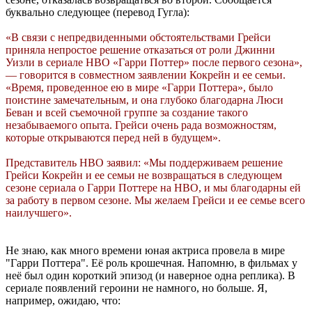
буквально следующее (перевод Гугла):
«В связи с непредвиденными обстоятельствами Грейси
приняла непростое решение отказаться от роли Джинни
Уизли в сериале HBO «Гарри Поттер» после первого сезона»,
— говорится в совместном заявлении Кокрейн и ее семьи.
«Время, проведенное ею в мире «Гарри Поттера», было
поистине замечательным, и она глубоко благодарна Люси
Беван и всей съемочной группе за создание такого
незабываемого опыта. Грейси очень рада возможностям,
которые открываются перед ней в будущем».
Представитель HBO заявил: «Мы поддерживаем решение
Грейси Кокрейн и ее семьи не возвращаться в следующем
сезоне сериала о Гарри Поттере на HBO, и мы благодарны ей
за работу в первом сезоне. Мы желаем Грейси и ее семье всего
наилучшего».
Не знаю, как много времени юная актриса провела в мире
"Гарри Поттера". Её роль крошечная. Напомню, в фильмах у
неё был один короткий эпизод (и наверное одна реплика). В
сериале появлений героини не намного, но больше. Я,
например, ожидаю, что: