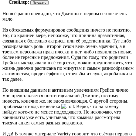
Спойлер:
Но всё равно очевидно, что Джинни в первом сезоне очень
мало.
Из обтекаемых формулировок сообщения ничего не понятно.
Но, по крайней мере, непохоже, что причина драматичная,
связанная с болезнью актрисы или её родственника. Тут либо
разонравилась роль - второй сезон ведь очень мрачный, а в
третьем персонажа практически и нет, либо появились новые,
более интересные предложения. Судя по тому, что родители
Грейси выкладывали в её соцсетях, можно предположить, что
жизнь девочки расписана по минутам и самым разнообразным
активностям, вроде сёрфинга, стрельбы из лука, акробатики и
так далее.
По внешним данным и активным увлечениям Грейси лично
мне представляется почти идеальной Джинни, поэтому
новость, конечно же, не вдохновляющая. С другой стороны,
проблема отнюдь не велика
Верю, что на замену
найдут кого-то не менее подходящего. Не исключаю, что
кандидаты уже есть, учитывая, что команда рассмотрела
тысячи анкет самых разных возрастов.
И да! В том же материале Variety говорит, что съёмки первого