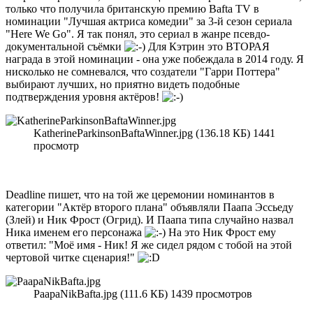
только что получила британскую премию Bafta TV в
номинации "Лучшая актриса комедии" за 3-й сезон сериала
"Here We Go". Я так понял, это сериал в жанре псевдо-
документальной съёмки
Для Кэтрин это ВТОРАЯ
награда в этой номинации - она уже побеждала в 2014 году. Я
нисколько не сомневался, что создатели "Гарри Поттера"
выбирают лучших, но приятно видеть подобные
подтверждения уровня актёров!
KatherineParkinsonBaftaWinner.jpg (136.18 КБ) 1441
просмотр
Deadline пишет, что на той же церемонии номинантов в
категории "Актёр второго плана" объявляли Паапа Эссьеду
(Злей) и Ник Фрост (Огрид). И Паапа типа случайно назвал
Ника именем его персонажа
На это Ник Фрост ему
ответил: "Моё имя - Ник! Я же сидел рядом с тобой на этой
чертовой читке сценария!"
PaapaNikBafta.jpg (111.6 КБ) 1439 просмотров