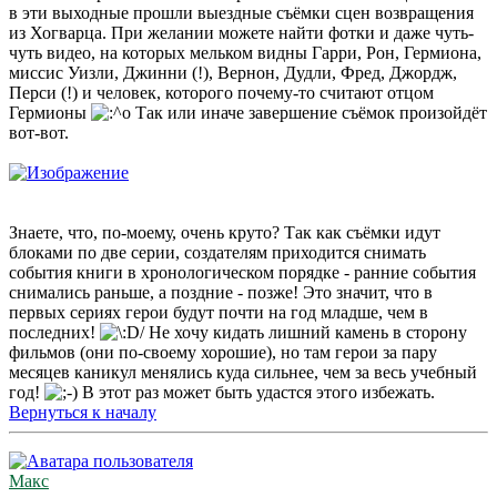
в эти выходные прошли выездные съёмки сцен возвращения
из Хогварца. При желании можете найти фотки и даже чуть-
чуть видео, на которых мельком видны Гарри, Рон, Гермиона,
миссис Уизли, Джинни (!), Вернон, Дудли, Фред, Джордж,
Перси (!) и человек, которого почему-то считают отцом
Гермионы
Так или иначе завершение съёмок произойдёт
вот-вот.
Знаете, что, по-моему, очень круто? Так как съёмки идут
блоками по две серии, создателям приходится снимать
события книги в хронологическом порядке - ранние события
снимались раньше, а поздние - позже! Это значит, что в
первых сериях герои будут почти на год младше, чем в
последних!
Не хочу кидать лишний камень в сторону
фильмов (они по-своему хорошие), но там герои за пару
месяцев каникул менялись куда сильнее, чем за весь учебный
год!
В этот раз может быть удастся этого избежать.
Вернуться к началу
Макс