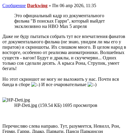
Сообщение
Darkwing
»
Пн 06 апр 2026, 11:35
Это официальный кадр из документального
фильма "В поисках Гарри", который выйдет
эксклюзивно на HBO Max 5 апреля
Даже не буду пытаться собрать тут все впечатления фанатов
от документального фильма (не знаю, увидим ли мы его у
пиратов) и скриншоты. Их слишком много. В целом народ в
восторге, особенно от реализма аниматроники. Волшебных
существ - вагон! Будут и драклы, и скучечерви... Одних
только сов сделали десять. А крыса Рона, Струпик, умеет
бегать!
Но этот скриншот не могу не выложить у нас. Почти вся
банда в сборе
И все очаровательные
HP-Deti.jpg (159.54 КБ) 1695 просмотров
Перечисляю слева направо. Тут, разумеется, Невилл, Рон,
Герми, Гарри, Драко, Парвати, Панси Паркинсон