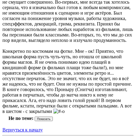
не смущает совершенно. Во-первых, мне всегда так хотелось
сериала, что я изначально был готов к любым компромиссам,
не имеющим отношения к сценарию и игре актёров. Был
согласен на понижение уровня музыки, работы художника,
спецэффектов, декораций, грима, реквизита. Принял бы
повторное использование любых наработок из фильмов, лишь
бы персонажи были классными. Во-вторых, то, что мы до сих
пор видели, выглядело неплохо и излучало продуманность.
Конкретно по костюмам на фотке. Мне - ок! Приятно, что
школьная форма пусть чуть-чуть, но отошла от школьной
формы маглов. Я не очень понимаю идею плащей в
квидишной форме (в фильмах плащи тоже были!), но мне
нравятся приземлённость цветов, элементы ретро и...
отсутствие перчаток. Это не значит, что их не будет, но я всё
же надеюсь, что не будет. Они не нужны по простой причине.
В книге говорилось, что Проныру (Снитча) изготавливают,
работая в перчатках, чтобы до матча никто к нему не
прикасался. Ага, его надо ловить голой рукой! В первом
фильме, кстати, перчатки были с открытыми пальцами. А вот
в шестом - с закрытыми
Не по теме:
Вернуться к началу