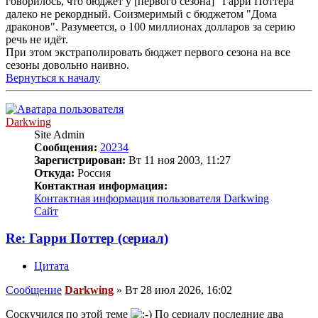
говорилось, что бюджет у [первого сезона] "Гарри Поттера"
далеко не рекордный. Соизмеримый с бюджетом "Дома
драконов". Разумеется, о 100 миллионах долларов за серию
речь не идёт.
При этом экстраполировать бюджет первого сезона на все
сезоны довольно наивно.
Вернуться к началу
Darkwing
Site Admin
Сообщения:
20234
Зарегистрирован:
Вт 11 ноя 2003, 11:27
Откуда:
Россия
Контактная информация:
Контактная информация пользователя Darkwing
Сайт
Re: Гарри Поттер (сериал)
Цитата
Сообщение
Darkwing
»
Вт 28 июл 2026, 16:02
Соскучился по этой теме
По сериалу последние два