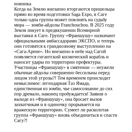
новинка
Когда на Землю внезапно вторгаются пришельцы
прямо во время подготовки Saga Expo, в Саге
только одна группа может повлиять на судьбу
мира — зомби-айдолы Franchouchou. В 2025 году
Земля ликует в предвкушении Всемирной
выставки в Саге. Группу «Франшушу» назначают
официальными амбассадорами ЭКСПО, и теперь
они готовятся к грандиозному выступлению на
«Сага-Арене». Но внезапно в небе над Сагой
появляется гигантский космический корабль и
наносит удары по территории префектуры.
Участницы «Франшушу» в смятении — неужели
обычные айдолы совершенно бессильны перед
лицом этой угрозы?! Тем временем происходит
немыслимое: легендарная Таэ Ямада,
единственная из зомби, чье самосознание до сих
пор дремало, наконец пробуждается! Заявив о
выходе из «Франшушу», она бросает вызов
захватчикам и в одиночку прорывается на
вражескую территорию. Сумеет ли расколотая
группа «Франшушу» вновь объединиться и спасти
Сагу?!