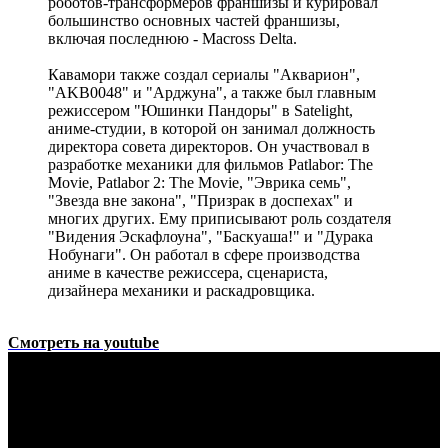
роботов-трансформеров франшизы и курировал
большинство основных частей франшизы,
включая последнюю - Macross Delta.
Кавамори также создал сериалы "Акварион",
"AKB0048" и "Арджуна", а также был главным
режиссером "Юшинки Пандоры" в Satelight,
аниме-студии, в которой он занимал должность
директора совета директоров. Он участвовал в
разработке механики для фильмов Patlabor: The
Movie, Patlabor 2: The Movie, "Эврика семь",
"Звезда вне закона", "Призрак в доспехах" и
многих других. Ему приписывают роль создателя
"Видения Эскафлоуна", "Баскуаша!" и "Дурака
Нобунаги". Он работал в сфере производства
аниме в качестве режиссера, сценариста,
дизайнера механики и раскадровщика.
Смотреть на youtube