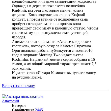
волшебниками или даже свидетелями колдовства.
Однажды в деревне появляется волшебник
Kифлий, встреча c которым меняет жизнь
девушки. Коко подсматривает, как Кифлий
колдует, а потом втайне от волшебника сама
пробует сотворить магию и против воли
превращает свою маму в каменную статую. Чтобы
спасти маму, она вынуждена стать ученицей
чародея.
Аниме основано на манге «Ателье колдовских
колпаков», которую создала Камомэ Сирахама.
Оригинальная работа публикуется с июля 2016
года в журнале Morning Two издательства
Kodansha. На данный момент серия собрана в 16
томов, а их общий мировой тираж превышает 7,5
млн копий.
Издательство «Истари Комикс» выпускает мангу
на русском языке.
Вернуться к началу
Анатолий
Ветеран
Сообщения:
2445