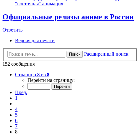
"восточная" анимация
Официальные релизы аниме в России
Ответить
Версия для печати
Расширенный поиск
Поиск
152 сообщения
Страница
8
из
8
Перейти на страницу:
Пред.
1
…
4
5
6
7
8