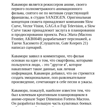
Кавамори является режиссером аниме, своего
первого полнометражного анимационного
фильма, снятого не по мотивам существующей
франшизы, в студии SANZIGEN. Оригинальная
концепция сюжета принадлежит компаниям Slow
Curve, Vector Vision, GAGA и Fuji Television, а Slow
Curve также принадлежит заслуга в планировании
и продюсировании проекта. Риса Эбата (Macross
Frontier, AKB0048) разрабатывает персонажей, а
Таичи Хасимото (Слушатели, Gate Keepers 21)
написал сценарий.
Кавамори заявил в комментарии, что фильм
основан на идее о том, что смартфоны, которыми
пользуются люди, - это "другое я", которое
накапливает такие данные, как личная
информация. Кавамори добавил, что он стремится
создать эмоциональное, поп-развлекательное
произведение, сочетающее в себе песни и ужасы.
Кавамори, пожалуй, наиболее известен тем, что
был ключевым креативным планировщиком в
аниме-сериале Super Dimension Fortress Macross.
Он разработал большую часть культовых боевых