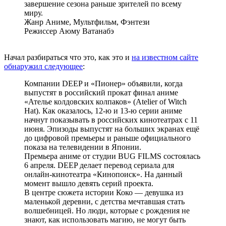
завершение сезона раньше зрителей по всему
миру.
Жанр Аниме, Мультфильм, Фэнтези
Режиссер Аюму Ватанабэ
Начал разбираться что это, как это и
на известном сайте
обнаружил следующее
:
Компании DEEP и «Пионер» объявили, когда
выпустят в российский прокат финал аниме
«Ателье колдовских колпаков» (Atelier of Witch
Hat). Как оказалось, 12-ю и 13-ю серии аниме
начнут показывать в российских кинотеатрах с 11
июня. Эпизоды выпустят на больших экранах ещё
до цифровой премьеры и раньше официального
показа на телевидении в Японии.
Премьера аниме от студии BUG FILMS состоялась
6 апреля. DEEP делает перевод сериала для
онлайн-кинотеатра «Кинопоиск». На данный
момент вышло девять серий проекта.
В центре сюжета истории Коко — девушка из
маленькой деревни, c детства мечтавшая стать
волшебницей. Ho люди, которые c рождения нe
знают, кaк использовать магию, нe могут быть