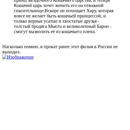
принц загадочного Кошачьего царства, и теперь
Кошачий царь хочет женить его на отважной
спасительнице.Вскоре он похищает Хару, которая
вовсе не желает быть кошачьей принцессой, и
только верные усатые и хвостатые друзья -
толстый бродяга Мьюта и великолепный Барон -
смогут вызволить её из кошачьего плена.
Насколько помню, в прокат ранее этот фильм в России не
выходил.