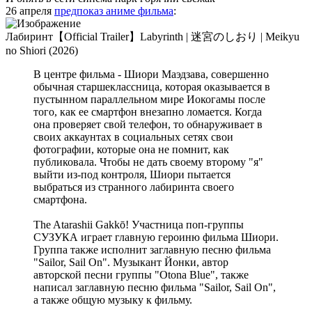
26 апреля
предпоказ аниме фильма
:
Лабиринт【Official Trailer】Labyrinth | 迷宮のしおり | Meikyu
no Shiori (2026)
В центре фильма - Шиори Маэдзава, совершенно
обычная старшеклассница, которая оказывается в
пустынном параллельном мире Иокогамы после
того, как ее смартфон внезапно ломается. Когда
она проверяет свой телефон, то обнаруживает в
своих аккаунтах в социальных сетях свои
фотографии, которые она не помнит, как
публиковала. Чтобы не дать своему второму "я"
выйти из-под контроля, Шиори пытается
выбраться из странного лабиринта своего
смартфона.
The Atarashii Gakkō! Участница поп-группы
СУЗУКА играет главную героиню фильма Шиори.
Группа также исполнит заглавную песню фильма
"Sailor, Sail On". Музыкант Йонки, автор
авторской песни группы "Otona Blue", также
написал заглавную песню фильма "Sailor, Sail On",
а также общую музыку к фильму.