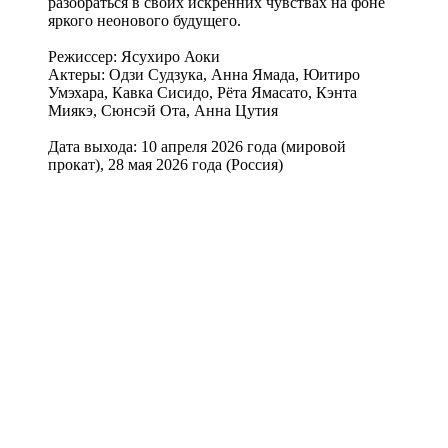
разобраться в своих искренних чувствах на фоне
яркого неонового будущего.
Режиссер: Ясухиро Аоки
Актеры: Одзи Судзука, Анна Ямада, Юитиро
Умэхара, Кавка Сисидо, Рёта Ямасато, Кэнта
Миякэ, Сюнсэй Ота, Анна Цутия
Дата выхода: 10 апреля 2026 года (мировой
прокат), 28 мая 2026 года (Россия)