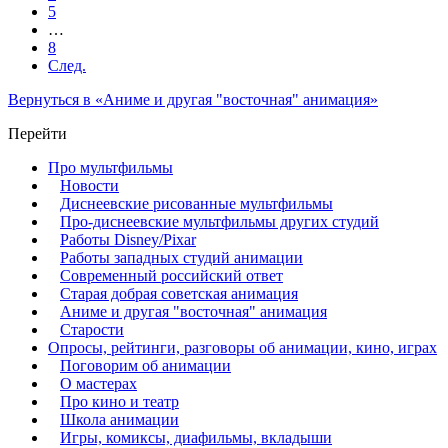
5
…
8
След.
Вернуться в «Аниме и другая "восточная" анимация»
Перейти
Про мультфильмы
Новости
Диснеевские рисованные мультфильмы
Про-диснеевские мультфильмы других студий
Работы Disney/Pixar
Работы западных студий анимации
Современный российский ответ
Старая добрая советская анимация
Аниме и другая "восточная" анимация
Старости
Опросы, рейтинги, разговоры об анимации, кино, играх
Поговорим об анимации
О мастерах
Про кино и театр
Школа анимации
Игры, комиксы, диафильмы, вкладыши