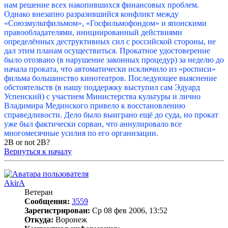
нам решение всех накопившихся финансовых проблем.
Однако внезапно разразившийся конфликт между
«Союзмультфильмом», «Госфильмофондом» и японскими
правообладателями, инициированный действиями
определённых деструктивных сил с российской стороны, не
дал этим планам осуществиться. Прокатное удостоверение
было отозвано (в нарушение законных процедур) за неделю до
начала проката, что автоматически исключило из «росписи»
фильма большинство кинотеатров. Последующее выяснение
обстоятельств (в нашу поддержку выступил сам Эдуард
Успенский) с участием Министерства культуры и лично
Владимира Мединского привело к восстановлению
справедливости. Дело было выиграно ещё до суда, но прокат
уже был фактически сорван, что аннулировало все
многомесячные усилия по его организации.
2B or not 2B?
Вернуться к началу
AkirA
Ветеран
Сообщения:
3559
Зарегистрирован:
Ср 08 фев 2006, 13:52
Откуда:
Воронеж