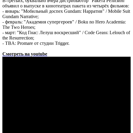
В-третьих, буквально вчера дистрибьютор "Ракета Релизинг"
объявил о выпуске в кинотеатрах пакета из четырёх фильмов:
- январь: "Мобильный доспех Gundam: Нарратив" / Mobile Suit
Gundam Narrative;
- февраль: "Академия супергероев" / Boku no Hero Academia:
The Two Heroes;
- март: "Код Гиас: Лелуш воскресший" / Code Geass: Lelouch of
the Resurrection;
- TBA: Promare от студии Trigger.
Смотреть на youtube