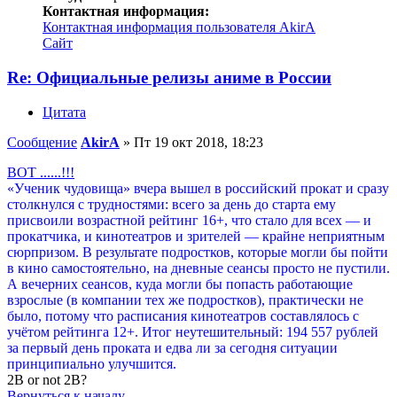
Контактная информация:
Контактная информация пользователя AkirA
Сайт
Re: Официальные релизы аниме в России
Цитата
Сообщение
AkirA
»
Пт 19 окт 2018, 18:23
ВОТ ......!!!
«Ученик чудовища» вчера вышел в российский прокат и сразу
столкнулся с трудностями: всего за день до старта ему
присвоили возрастной рейтинг 16+, что стало для всех — и
прокатчика, и кинотеатров и зрителей — крайне неприятным
сюрпризом. В результате подростков, которые могли бы пойти
в кино самостоятельно, на дневные сеансы просто не пустили.
А вечерних сеансов, куда могли бы попасть работающие
взрослые (в компании тех же подростков), практически не
было, потому что расписания кинотеатров составлялось с
учётом рейтинга 12+. Итог неутешительный: 194 557 рублей
за первый день проката и едва ли за сегодня ситуации
принципиально улучшится.
2B or not 2B?
Вернуться к началу