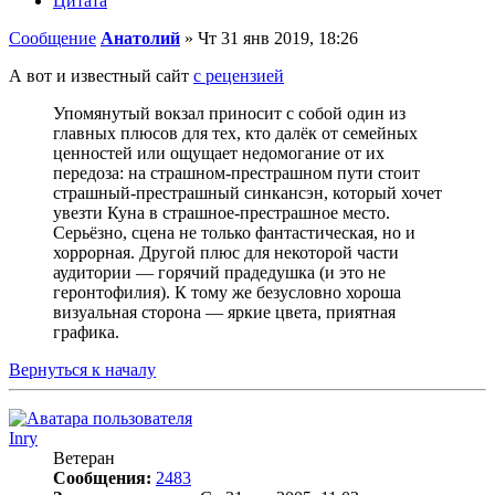
Цитата
Сообщение
Анатолий
»
Чт 31 янв 2019, 18:26
А вот и известный сайт
с рецензией
Упомянутый вокзал приносит с собой один из
главных плюсов для тех, кто далёк от семейных
ценностей или ощущает недомогание от их
передоза: на страшном-престрашном пути стоит
страшный-престрашный синкансэн, который хочет
увезти Куна в страшное-престрашное место.
Серьёзно, сцена не только фантастическая, но и
хоррорная. Другой плюс для некоторой части
аудитории — горячий прадедушка (и это не
геронтофилия). К тому же безусловно хороша
визуальная сторона — яркие цвета, приятная
графика.
Вернуться к началу
Inry
Ветеран
Сообщения:
2483