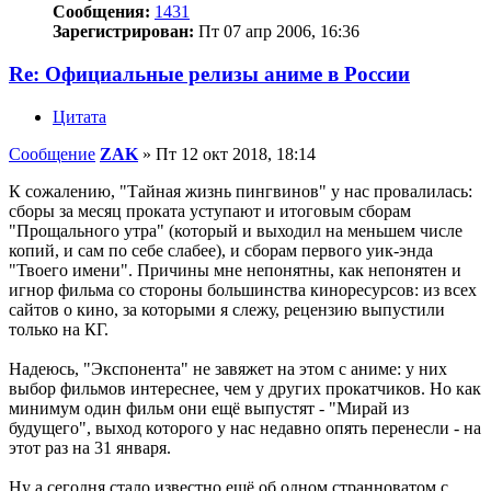
Сообщения:
1431
Зарегистрирован:
Пт 07 апр 2006, 16:36
Re: Официальные релизы аниме в России
Цитата
Сообщение
ZAK
»
Пт 12 окт 2018, 18:14
К сожалению, "Тайная жизнь пингвинов" у нас провалилась:
сборы за месяц проката уступают и итоговым сборам
"Прощального утра" (который и выходил на меньшем числе
копий, и сам по себе слабее), и сборам первого уик-энда
"Твоего имени". Причины мне непонятны, как непонятен и
игнор фильма со стороны большинства киноресурсов: из всех
сайтов о кино, за которыми я слежу, рецензию выпустили
только на КГ.
Надеюсь, "Экспонента" не завяжет на этом с аниме: у них
выбор фильмов интереснее, чем у других прокатчиков. Но как
минимум один фильм они ещё выпустят - "Мирай из
будущего", выход которого у нас недавно опять перенесли - на
этот раз на 31 января.
Ну а сегодня стало известно ещё об одном странноватом с