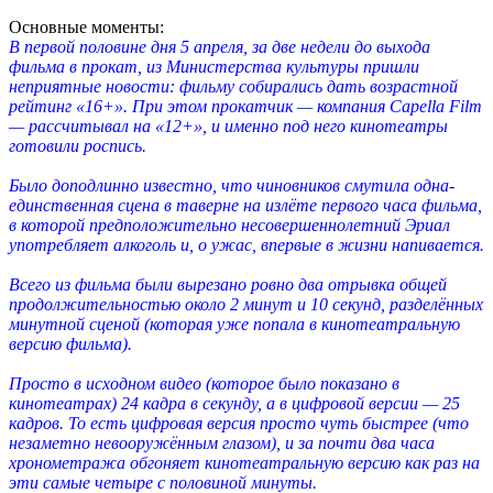
Основные моменты:
В первой половине дня 5 апреля, за две недели до выхода
фильма в прокат, из Министерства культуры пришли
неприятные новости: фильму собирались дать возрастной
рейтинг «16+». При этом прокатчик — компания Capella Film
— рассчитывал на «12+», и именно под него кинотеатры
готовили роспись.
Было доподлинно известно, что чиновников смутила одна-
единственная сцена в таверне на излёте первого часа фильма,
в которой предположительно несовершеннолетний Эриал
употребляет алкоголь и, о ужас, впервые в жизни напивается.
Всего из фильма были вырезано ровно два отрывка общей
продолжительностью около 2 минут и 10 секунд, разделённых
минутной сценой (которая уже попала в кинотеатральную
версию фильма).
Просто в исходном видео (которое было показано в
кинотеатрах) 24 кадра в секунду, а в цифровой версии — 25
кадров. То есть цифровая версия просто чуть быстрее (что
незаметно невооружённым глазом), и за почти два часа
хронометража обгоняет кинотеатральную версию как раз на
эти самые четыре с половиной минуты.