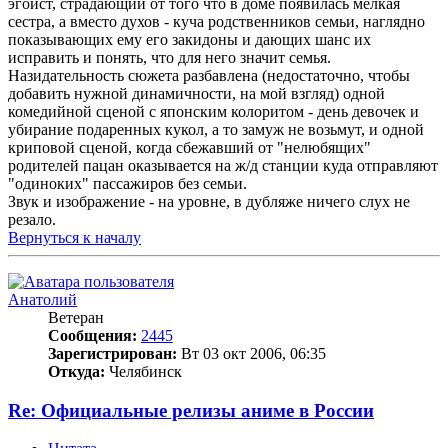
эгоист, страдающий от того что в доме появилась мелкая
сестра, а вместо духов - куча родственников семьи, наглядно
показывающих ему его закидоны и дающих шанс их
исправить и понять, что для него значит семья.
Назидательность сюжета разбавлена (недостаточно, чтобы
добавить нужной динамичности, на мой взгляд) одной
комедийной сценой с японским колоритом - день девочек и
убирание подаренных кукол, а то замуж не возьмут, и одной
криповой сценой, когда сбежавший от "нелюбящих"
родителей пацан оказывается на ж/д станции куда отправляют
"одиноких" пассажиров без семьи.
Звук и изображение - на уровне, в дубляже ничего слух не
резало.
Вернуться к началу
Анатолий
Ветеран
Сообщения:
2445
Зарегистрирован:
Вт 03 окт 2006, 06:35
Откуда:
Челябинск
Re: Официальные релизы аниме в России