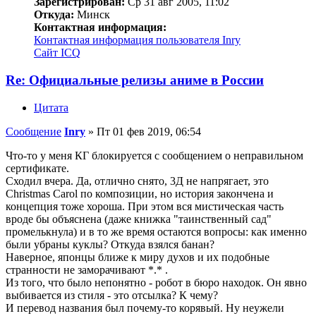
Зарегистрирован:
Ср 31 авг 2005, 11:02
Откуда:
Минск
Контактная информация:
Контактная информация пользователя Inry
Сайт
ICQ
Re: Официальные релизы аниме в России
Цитата
Сообщение
Inry
»
Пт 01 фев 2019, 06:54
Что-то у меня КГ блокируется с сообщением о неправильном
сертификате.
Сходил вчера. Да, отлично снято, 3Д не напрягает, это
Сhristmas Carol по композиции, но история закончена и
концепция тоже хороша. При этом вся мистическая часть
вроде бы объяснена (даже книжка "таинственный сад"
промелькнула) и в то же время остаются вопросы: как именно
были убраны куклы? Откуда взялся банан?
Наверное, японцы ближе к миру духов и их подобные
странности не заморачивают *.* .
Из того, что было непонятно - робот в бюро находок. Он явно
выбивается из стиля - это отсылка? К чему?
И перевод названия был почему-то корявый. Ну неужели