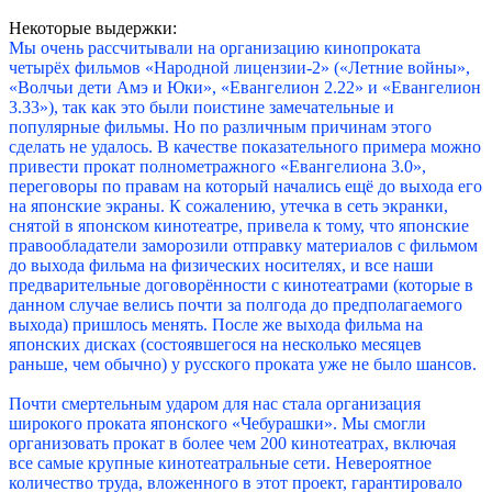
Некоторые выдержки:
Мы очень рассчитывали на организацию кинопроката
четырёх фильмов «Народной лицензии-2» («Летние войны»,
«Волчьи дети Амэ и Юки», «Евангелион 2.22» и «Евангелион
3.33»), так как это были поистине замечательные и
популярные фильмы. Но по различным причинам этого
сделать не удалось. В качестве показательного примера можно
привести прокат полнометражного «Евангелиона 3.0»,
переговоры по правам на который начались ещё до выхода его
на японские экраны. К сожалению, утечка в сеть экранки,
снятой в японском кинотеатре, привела к тому, что японские
правообладатели заморозили отправку материалов с фильмом
до выхода фильма на физических носителях, и все наши
предварительные договорённости с кинотеатрами (которые в
данном случае велись почти за полгода до предполагаемого
выхода) пришлось менять. После же выхода фильма на
японских дисках (состоявшегося на несколько месяцев
раньше, чем обычно) у русского проката уже не было шансов.
Почти смертельным ударом для нас стала организация
широкого проката японского «Чебурашки». Мы смогли
организовать прокат в более чем 200 кинотеатрах, включая
все самые крупные кинотеатральные сети. Невероятное
количество труда, вложенного в этот проект, гарантировало