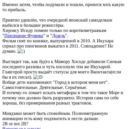
Именно затем, чтобы подумали и пошли, принеся хоть какую
то прибыль.
Приятно удивлён, что очередной японский самоделкин
выбился в большие режиссёры.
Хироясу Исиду помню только по короткометражкам
"
Признание Фумико
" и "
Дождь
".
Фильм снят по книжке, выпущенной в 2010. А Икухара
сериал про пингвинов выкатил в 2011. Совпадение? Не
думаю.
Выглядит так, как будто к Мамору Хосоде добавили Синкая
последнего разлива и чуть посолили тем же Икухарой.
Главгерой просто выдаёт статусы для моего Вконтакта(если
бы я их писал).
Вобще дети напоминают "Город в котором меня нет".
Самостоятельные. Деятельные. Серьёзные.
И почему-то ломает искать метафоры в том что такое Море и
почему оно должно быть разрушено. История сама по себе
хороша, без примеривания разных трактовок.
Миядзаки может быть спокойным. Полнометражную
анимацию есть кому подхватить и нести дальше.
2B or not 2B?
Вернуться к началу