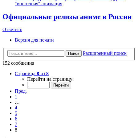
"восточная" анимация
Официальные релизы аниме в России
Ответить
Версия для печати
Расширенный поиск
Поиск
152 сообщения
Страница
8
из
8
Перейти на страницу:
Пред.
1
…
4
5
6
7
8