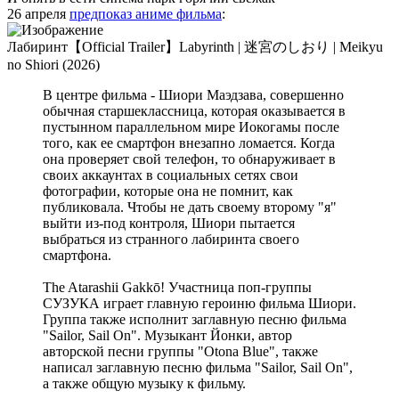
26 апреля
предпоказ аниме фильма
:
Лабиринт【Official Trailer】Labyrinth | 迷宮のしおり | Meikyu
no Shiori (2026)
В центре фильма - Шиори Маэдзава, совершенно
обычная старшеклассница, которая оказывается в
пустынном параллельном мире Иокогамы после
того, как ее смартфон внезапно ломается. Когда
она проверяет свой телефон, то обнаруживает в
своих аккаунтах в социальных сетях свои
фотографии, которые она не помнит, как
публиковала. Чтобы не дать своему второму "я"
выйти из-под контроля, Шиори пытается
выбраться из странного лабиринта своего
смартфона.
The Atarashii Gakkō! Участница поп-группы
СУЗУКА играет главную героиню фильма Шиори.
Группа также исполнит заглавную песню фильма
"Sailor, Sail On". Музыкант Йонки, автор
авторской песни группы "Otona Blue", также
написал заглавную песню фильма "Sailor, Sail On",
а также общую музыку к фильму.