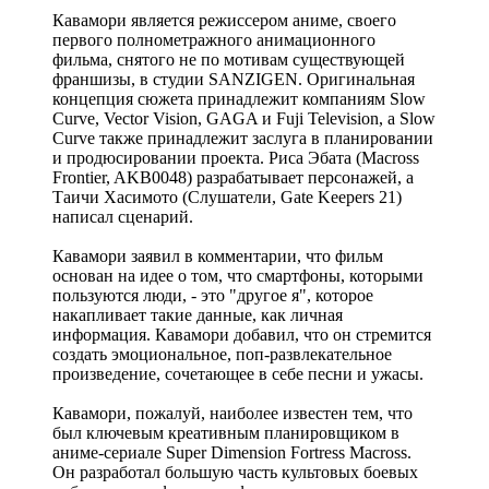
Кавамори является режиссером аниме, своего
первого полнометражного анимационного
фильма, снятого не по мотивам существующей
франшизы, в студии SANZIGEN. Оригинальная
концепция сюжета принадлежит компаниям Slow
Curve, Vector Vision, GAGA и Fuji Television, а Slow
Curve также принадлежит заслуга в планировании
и продюсировании проекта. Риса Эбата (Macross
Frontier, AKB0048) разрабатывает персонажей, а
Таичи Хасимото (Слушатели, Gate Keepers 21)
написал сценарий.
Кавамори заявил в комментарии, что фильм
основан на идее о том, что смартфоны, которыми
пользуются люди, - это "другое я", которое
накапливает такие данные, как личная
информация. Кавамори добавил, что он стремится
создать эмоциональное, поп-развлекательное
произведение, сочетающее в себе песни и ужасы.
Кавамори, пожалуй, наиболее известен тем, что
был ключевым креативным планировщиком в
аниме-сериале Super Dimension Fortress Macross.
Он разработал большую часть культовых боевых