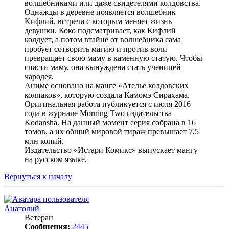
волшебниками или даже свидетелями колдовства.
Однажды в деревне появляется волшебник
Kифлий, встреча c которым меняет жизнь
девушки. Коко подсматривает, как Кифлий
колдует, а потом втайне от волшебника сама
пробует сотворить магию и против воли
превращает свою маму в каменную статую. Чтобы
спасти маму, она вынуждена стать ученицей
чародея.
Аниме основано на манге «Ателье колдовских
колпаков», которую создала Камомэ Сирахама.
Оригинальная работа публикуется с июля 2016
года в журнале Morning Two издательства
Kodansha. На данный момент серия собрана в 16
томов, а их общий мировой тираж превышает 7,5
млн копий.
Издательство «Истари Комикс» выпускает мангу
на русском языке.
Вернуться к началу
Анатолий
Ветеран
Сообщения:
2445