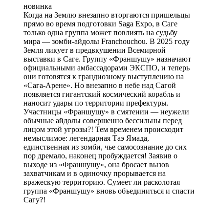
новинка
Когда на Землю внезапно вторгаются пришельцы
прямо во время подготовки Saga Expo, в Саге
только одна группа может повлиять на судьбу
мира — зомби-айдолы Franchouchou. В 2025 году
Земля ликует в предвкушении Всемирной
выставки в Саге. Группу «Франшушу» назначают
официальными амбассадорами ЭКСПО, и теперь
они готовятся к грандиозному выступлению на
«Сага-Арене». Но внезапно в небе над Сагой
появляется гигантский космический корабль и
наносит удары по территории префектуры.
Участницы «Франшушу» в смятении — неужели
обычные айдолы совершенно бессильны перед
лицом этой угрозы?! Тем временем происходит
немыслимое: легендарная Таэ Ямада,
единственная из зомби, чье самосознание до сих
пор дремало, наконец пробуждается! Заявив о
выходе из «Франшушу», она бросает вызов
захватчикам и в одиночку прорывается на
вражескую территорию. Сумеет ли расколотая
группа «Франшушу» вновь объединиться и спасти
Сагу?!