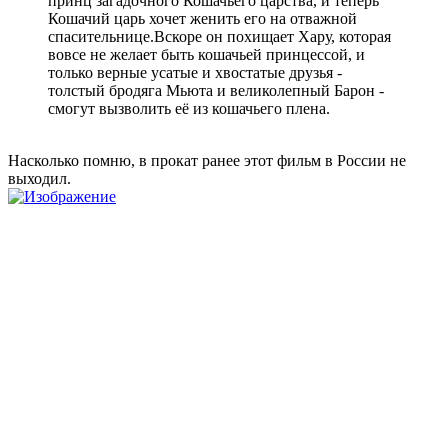
принц загадочного Кошачьего царства, и теперь
Кошачий царь хочет женить его на отважной
спасительнице.Вскоре он похищает Хару, которая
вовсе не желает быть кошачьей принцессой, и
только верные усатые и хвостатые друзья -
толстый бродяга Мьюта и великолепный Барон -
смогут вызволить её из кошачьего плена.
Насколько помню, в прокат ранее этот фильм в России не
выходил.