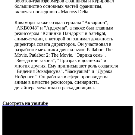
роботов-трансформеров франшизы и курировал
большинство основных частей франшизы,
включая последнюю - Macross Delta.
Кавамори также создал сериалы "Акварион",
"AKB0048" и "Арджуна", а также был главным
режиссером "Юшинки Пандоры" в Satelight,
аниме-студии, в которой он занимал должность
директора совета директоров. Он участвовал в
разработке механики для фильмов Patlabor: The
Movie, Patlabor 2: The Movie, "Эврика семь",
"Звезда вне закона", "Призрак в доспехах" и
многих других. Ему приписывают роль создателя
"Видения Эскафлоуна", "Баскуаша!" и "Дурака
Нобунаги". Он работал в сфере производства
аниме в качестве режиссера, сценариста,
дизайнера механики и раскадровщика.
Смотреть на youtube