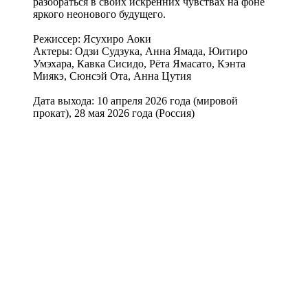
разобраться в своих искренних чувствах на фоне
яркого неонового будущего.
Режиссер: Ясухиро Аоки
Актеры: Одзи Судзука, Анна Ямада, Юитиро
Умэхара, Кавка Сисидо, Рёта Ямасато, Кэнта
Миякэ, Сюнсэй Ота, Анна Цутия
Дата выхода: 10 апреля 2026 года (мировой
прокат), 28 мая 2026 года (Россия)