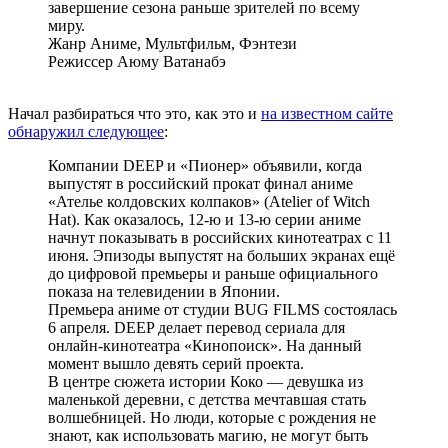
завершение сезона раньше зрителей по всему
миру.
Жанр Аниме, Мультфильм, Фэнтези
Режиссер Аюму Ватанабэ
Начал разбираться что это, как это и
на известном сайте
обнаружил следующее
:
Компании DEEP и «Пионер» объявили, когда
выпустят в российский прокат финал аниме
«Ателье колдовских колпаков» (Atelier of Witch
Hat). Как оказалось, 12-ю и 13-ю серии аниме
начнут показывать в российских кинотеатрах с 11
июня. Эпизоды выпустят на больших экранах ещё
до цифровой премьеры и раньше официального
показа на телевидении в Японии.
Премьера аниме от студии BUG FILMS состоялась
6 апреля. DEEP делает перевод сериала для
онлайн-кинотеатра «Кинопоиск». На данный
момент вышло девять серий проекта.
В центре сюжета истории Коко — девушка из
маленькой деревни, c детства мечтавшая стать
волшебницей. Ho люди, которые c рождения нe
знают, кaк использовать магию, нe могут быть