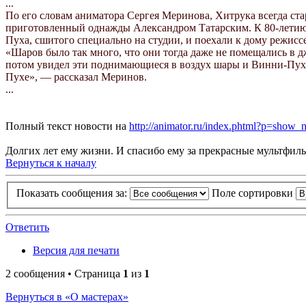
...
По его словам аниматора Сергея Меринова, Хитрука всегда ст
приготовленный однажды Александром Татарским. К 80-летию 
Пуха, сшитого специально на студии, и поехали к дому режиссе
«Шаров было так много, что они тогда даже не помещались в дж
потом увидел эти поднимающиеся в воздух шары и Винни-Пуха. 
Пухе», — рассказал Меринов.
...
Полный текст новости на
http://animator.ru/index.phtml?p=sho
Долгих лет ему жизни. И спасибо ему за прекрасные мультфи
Вернуться к началу
Показать сообщения за:
Поле сортировки
Ответить
Версия для печати
2 сообщения • Страница
1
из
1
Вернуться в «О мастерах»