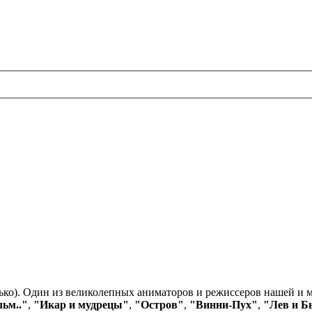
олько). Один из великолепных аниматоров и режиссеров нашей и
ьм.."
,
"Икар и мудрецы"
,
"Остров"
,
"Винни-Пух"
,
"Лев и Б