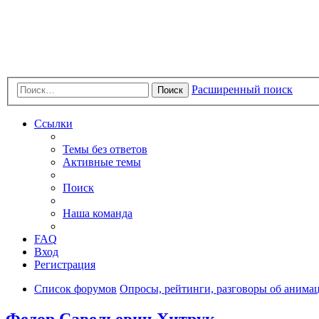
Расширенный поиск
Поиск
Ссылки
Темы без ответов
Активные темы
Поиск
Наша команда
FAQ
Вход
Регистрация
Список форумов
Опросы, рейтинги, разговоры об анимац
Федор Савельевич Хитрук