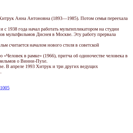
 Хитрук Анна Антоновна (1893—1985). Потом семья переехала
 с 1938 года начал работать мультипликатором на студии
ров мультфильмов Диснея в Москве. Эту работу прервала
льм считается началом нового стиля в советской
«Человек в рамке» (1966), притча об одиночестве человека в
тфильмов о Винни-Пухе.
е. В апреле 1993 Хитрук и три других ведущих
.
=1005