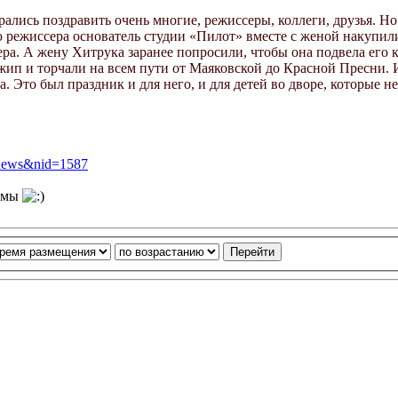
арались поздравить очень многие, режиссеры, коллеги, друзья.
режиссера основатель студии «Пилот» вместе с женой накупили
ра. А жену Хитрука заранее попросили, чтобы она подвела его к
ип и торчали на всем пути от Маяковской до Красной Пресни. И 
Это был праздник и для него, и для детей во дворе, которые не
w_news&nid=1587
льмы