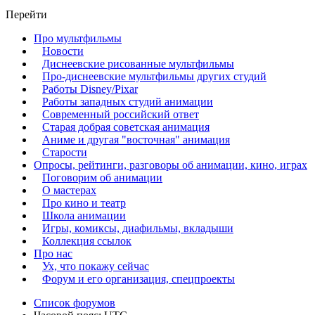
Перейти
Про мультфильмы
Новости
Диснеевские рисованные мультфильмы
Про-диснеевские мультфильмы других студий
Работы Disney/Pixar
Работы западных студий анимации
Современный российский ответ
Старая добрая советская анимация
Аниме и другая "восточная" анимация
Старости
Опросы, рейтинги, разговоры об анимации, кино, играх
Поговорим об анимации
О мастерах
Про кино и театр
Школа анимации
Игры, комиксы, диафильмы, вкладыши
Коллекция ссылок
Про нас
Ух, что покажу сейчас
Форум и его организация, спецпроекты
Список форумов