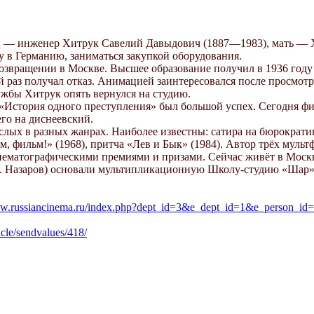
Отец — инженер Хитрук Савелий Давыдович (1887—1983), мать —
ку в Германию, заниматься закупкой оборудования.
звращении в Москве. Высшее образование получил в 1936 году и
ий раз получал отказ. Анимацией заинтересовался после просмот
ужбы Хитрук опять вернулся на студию.
 «История одного преступления» был большой успех. Сегодня фи
го на диснеевский.
ых в разных жанрах. Наиболее известны: сатира на бюрократию 
, фильм!» (1968), притча «Лев и Бык» (1984). Автор трёх муль
ематографическими премиями и призами. Сейчас живёт в Москв
В. Назаров) основали мультипликационную Школу-студию «Шар»
ww.russiancinema.ru/index.php?dept_id=3&e_dept_id=1&e_person_id
icle/sendvalues/418/