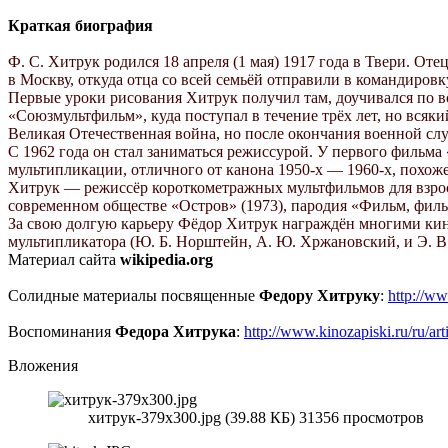
Краткая биография
Ф. С. Хитрук родился 18 апреля (1 мая) 1917 года в Твери. 
в Москву, откуда отца со всей семьёй отправили в командиров
Первые уроки рисования Хитрук получил там, доучивался по во
«Союзмультфильм», куда поступал в течение трёх лет, но всяк
Великая Отечественная война, но после окончания военной сл
С 1962 года он стал заниматься режиссурой. У первого фильма
мультипликации, отличного от канона 1950-х — 1960-х, похоже
Хитрук — режиссёр короткометражных мультфильмов для взросл
современном обществе «Остров» (1973), пародия «Фильм, фильм
За свою долгую карьеру Фёдор Хитрук награждён многими кин
мультипликатора (Ю. Б. Норштейн, А. Ю. Хржановский, и Э. 
Материал сайта
wikipedia.org
Солидные материалы посвященные
Федору Хитруку
:
http://w
Воспоминания
Федора Хитрука
:
http://www.kinozapiski.ru/ru/art
Вложения
хитрук-379x300.jpg (39.88 КБ) 31356 просмотров