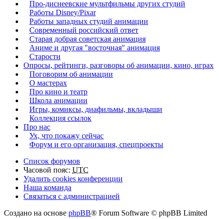
Про-диснеевские мультфильмы других студий
Работы Disney/Pixar
Работы западных студий анимации
Современный российский ответ
Старая добрая советская анимация
Аниме и другая "восточная" анимация
Старости
Опросы, рейтинги, разговоры об анимации, кино, играх
Поговорим об анимации
О мастерах
Про кино и театр
Школа анимации
Игры, комиксы, диафильмы, вкладыши
Коллекция ссылок
Про нас
Ух, что покажу сейчас
Форум и его организация, спецпроекты
Список форумов
Часовой пояс:
UTC
Удалить cookies конференции
Наша команда
Связаться с администрацией
Создано на основе
phpBB
® Forum Software © phpBB Limited