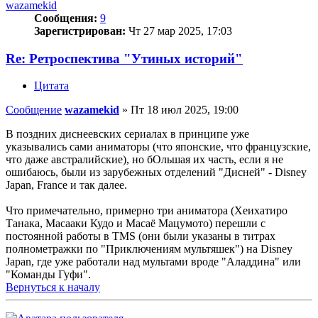
wazamekid
Сообщения:
9
Зарегистрирован:
Чт 27 мар 2025, 17:03
Re: Ретроспектива "Утиных историй"
Цитата
Сообщение
wazamekid
»
Пт 18 июл 2025, 19:00
В поздних диснеевских сериалах в принципе уже
указывались сами аниматоры (что японские, что французские,
что даже австралийские), но бОльшая их часть, если я не
ошибаюсь, были из зарубежных отделений "Дисней" - Disney
Japan, France и так далее.
Что примечательно, примерно три аниматора (Хеихатиро
Танака, Масааки Кудо и Масаё Мацумото) перешли с
постоянной работы в TMS (они были указаны в титрах
полнометражки по "Приключениям мультяшек") на Disney
Japan, где уже работали над мультами вроде "Аладдина" или
"Команды Гуфи".
Вернуться к началу