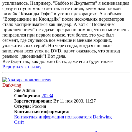
усиливалось. Например, "Баббео и Джульетта" я возненавидел
сразу и спустя много лет так и не понял, зачем нам плохой
римейк "Команды Гуфи" в утиных декорациях. А любимое
"Возвращение на Клондайк" после нескольких пересмотров
стало восприниматься как шедевр. А вот с "Последним
приключением" незадача: прекрасно помню, что он мне очень
понравился при первом показе, тем более, это уже был
сегмент, где случалось все меньше и меньше хороших,
увлекательных серий. Но через годы, когда я впервые
заполучил всех уток на DVD, вдруг оказалось, что эпизод
реально "двоешный"! Вот дела.
Все будет так, как должно быть, даже если будет иначе
Вернуться к началу
Darkwing
Site Admin
Сообщения:
20234
Зарегистрирован:
Вт 11 ноя 2003, 11:27
Откуда:
Россия
Контактная информация:
Контактная информация пользователя Darkwing
Сайт