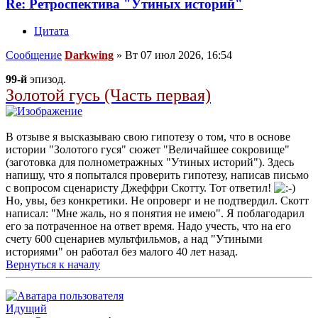
Re: Ретроспектива "Утиных историй"
Цитата
Сообщение
Darkwing
»
Вт 07 июл 2026, 16:54
99-й
эпизод.
Золотой гусь (Часть первая)
В отзыве я высказываю свою гипотезу о том, что в основе
истории "Золотого гуся" сюжет "Величайшее сокровище"
(заготовка для полнометражных "Утиных историй"). Здесь
напишу, что я попытался проверить гипотезу, написав письмо
с вопросом сценаристу Джеффри Скотту. Тот ответил!
Но, увы, без конкретики. Не опроверг и не подтвердил. Скотт
написал: "Мне жаль, но я понятия не имею". Я поблагодарил
его за потраченное на ответ время. Надо учесть, что на его
счету 600 сценариев мультфильмов, а над "Утиными
историями" он работал без малого 40 лет назад.
Вернуться к началу
Идущий