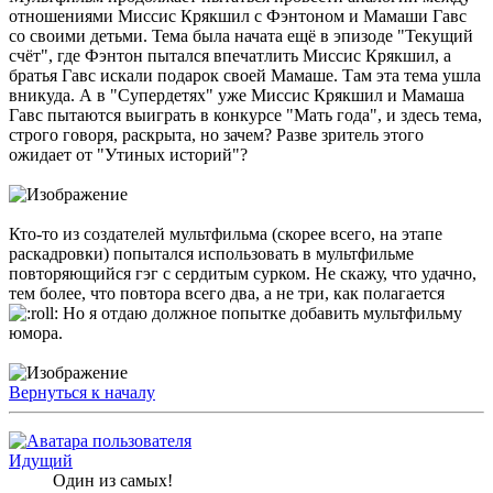
отношениями Миссис Крякшил с Фэнтоном и Мамаши Гавс
со своими детьми. Тема была начата ещё в эпизоде "Текущий
счёт", где Фэнтон пытался впечатлить Миссис Крякшил, а
братья Гавс искали подарок своей Мамаше. Там эта тема ушла
вникуда. А в "Супердетях" уже Миссис Крякшил и Мамаша
Гавс пытаются выиграть в конкурсе "Мать года", и здесь тема,
строго говоря, раскрыта, но зачем? Разве зритель этого
ожидает от "Утиных историй"?
Кто-то из создателей мультфильма (скорее всего, на этапе
раскадровки) попытался использовать в мультфильме
повторяющийся гэг с сердитым сурком. Не скажу, что удачно,
тем более, что повтора всего два, а не три, как полагается
Но я отдаю должное попытке добавить мультфильму
юмора.
Вернуться к началу
Идущий
Один из самых!