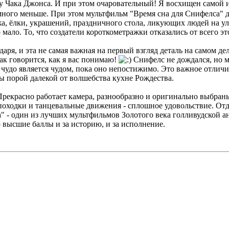
 Чака Джонса. И при этом очаровательный! Я восхищен самой и
много меньше. При этом мультфильм "Время сна для Снифелса" 
жа, ёлки, украшений, праздничного стола, ликующих людей на ул
ало. То, что создатели короткометражки отказались от всего эт
даря, и эта не самая важная на первый взгляд деталь на самом д
к говорится, как я вас понимаю!
Снифелс не дождался, но м
 чудо является чудом, пока оно непостижимо. Это важное отлич
ы порой далекой от волшебства кухне Рождества.
Прекрасно работает камера, разнообразно и оригинально выбран
походки и танцевальные движения - сплошное удовольствие. Отд
а" - один из лучших мультфильмов Золотого века голливудской 
ю высшие баллы и за историю, и за исполнение.