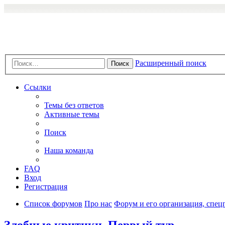
Расширенный поиск
Поиск
Ссылки
Темы без ответов
Активные темы
Поиск
Наша команда
FAQ
Вход
Регистрация
Список форумов
Про нас
Форум и его организация, спец
Злобные критики. Первый тур.