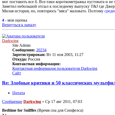
мог поставить все 6. Все-таки короткометражка пустовата и не
Заметил небольшой отсыл к последнему выпуску T&J где Джерри
Милая история, но, повторюсь "мяса" маловато. Поэтому
средн
4
- моя оценка
Вернуться к началу
Darkwing
Site Admin
Сообщения:
20234
Зарегистрирован:
Вт 11 ноя 2003, 11:27
Откуда:
Россия
Контактная информация:
Контактная информация пользователя Darkwing
Сайт
Re: Злобные критики и 50 классических мультфи
Цитата
Сообщение
Darkwing
»
Ср 17 авг 2011, 07:03
Bedtime for Sniffles
(Время сна для Снифелса)