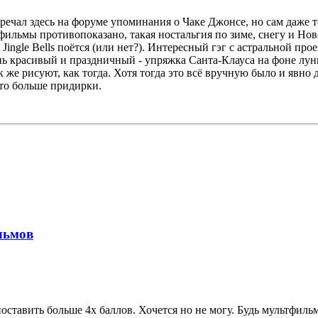
ечал здесь на форуме упоминания о Чаке Джонсе, но сам даже то
 фильмы противопоказано, такая ностальгия по зиме, снегу и Но
Jingle Bells поётся (или нет?). Интересный гэг с астральной про
ень красивый и праздничный - упряжка Санта-Клауса на фоне лун
к же рисуют, как тогда. Хотя тогда это всё вручную было и явно
это больше придирки.
льмов
оставить больше 4х баллов. Хочется но не могу. Будь мультфильм