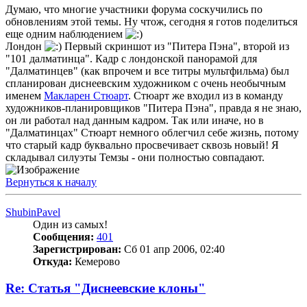
Думаю, что многие участники форума соскучились по
обновлениям этой темы. Ну чтож, сегодня я готов поделиться
еще одним наблюдением
Лондон
Первый скриншот из "Питера Пэна", второй из
"101 далматинца". Кадр с лондонской панорамой для
"Далматинцев" (как впрочем и все титры мультфильма) был
спланирован диснеевским художником с очень необычным
именем
Макларен Стюарт
. Стюарт же входил из в команду
художников-планировщиков "Питера Пэна", правда я не знаю,
он ли работал над данным кадром. Так или иначе, но в
"Далматинцах" Стюарт немного облегчил себе жизнь, потому
что старый кадр буквально просвечивает сквозь новый! Я
складывал силуэты Темзы - они полностью совпадают.
Вернуться к началу
ShubinPavel
Один из самых!
Сообщения:
401
Зарегистрирован:
Сб 01 апр 2006, 02:40
Откуда:
Кемерово
Re: Статья "Диснеевские клоны"