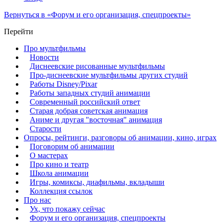
Вернуться в «Форум и его организация, спецпроекты»
Перейти
Про мультфильмы
Новости
Диснеевские рисованные мультфильмы
Про-диснеевские мультфильмы других студий
Работы Disney/Pixar
Работы западных студий анимации
Современный российский ответ
Старая добрая советская анимация
Аниме и другая "восточная" анимация
Старости
Опросы, рейтинги, разговоры об анимации, кино, играх
Поговорим об анимации
О мастерах
Про кино и театр
Школа анимации
Игры, комиксы, диафильмы, вкладыши
Коллекция ссылок
Про нас
Ух, что покажу сейчас
Форум и его организация, спецпроекты