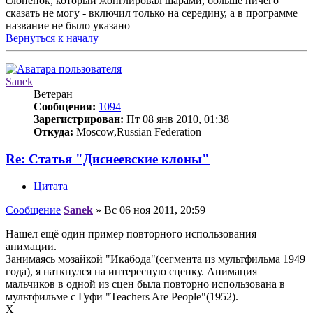
слоненок, который жонглировал шарами, больше ничего
сказать не могу - включил только на середину, а в программе
название не было указано
Вернуться к началу
Sanek
Ветеран
Сообщения:
1094
Зарегистрирован:
Пт 08 янв 2010, 01:38
Откуда:
Moscow,Russian Federation
Re: Статья "Диснеевские клоны"
Цитата
Сообщение
Sanek
»
Вс 06 ноя 2011, 20:59
Нашел ещё один пример повторного использования
анимации.
Занимаясь мозайкой "Икабода"(сегмента из мультфильма 1949
года), я наткнулся на интересную сценку. Анимация
мальчиков в одной из сцен была повторно использована в
мультфильме с Гуфи "Teachers Are People"(1952).
X