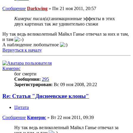
Сообщение
Darkwing
»
Пн 21 ноя 2011, 20:57
Кимерис писал(а):
анимационные эффекты в этих
двух картинах так же удивительно схожи
Ну так ведь великолепный Майкл Ганье отвечал за них и там,
и там
А наблюдение любопытное
Вернуться к началу
Кимерис
бог смерти
Сообщения:
295
Зарегистрирован:
Вс 09 ноя 2008, 20:22
Re: Статья "Диснеевские клоны"
Цитата
Сообщение
Кимерис
»
Вт 22 ноя 2011, 09:39
Ну так ведь великолепный Майкл Ганье отвечал за
них и там, и там