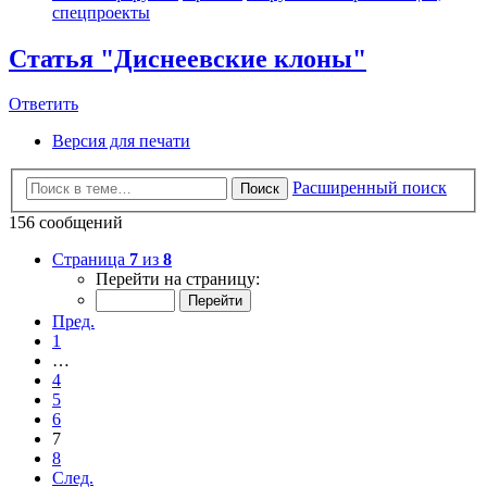
спецпроекты
Статья "Диснеевские клоны"
Ответить
Версия для печати
Расширенный поиск
Поиск
156 сообщений
Страница
7
из
8
Перейти на страницу:
Пред.
1
…
4
5
6
7
8
След.