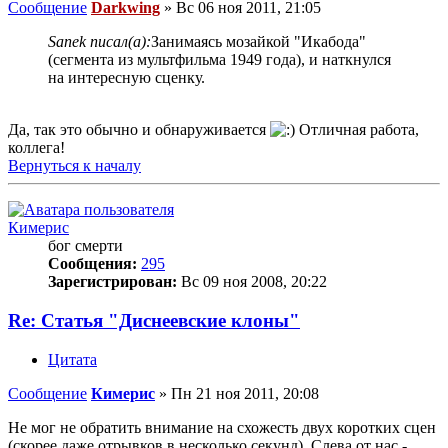
Сообщение
Darkwing
»
Вс 06 ноя 2011, 21:05
Sanek писал(а):
Занимаясь мозайкой "Икабода"
(сегмента из мультфильма 1949 года), и наткнулся
на интересную сценку.
Да, так это обычно и обнаруживается
Отличная работа,
коллега!
Вернуться к началу
Кимерис
бог смерти
Сообщения:
295
Зарегистрирован:
Вс 09 ноя 2008, 20:22
Re: Статья "Диснеевские клоны"
Цитата
Сообщение
Кимерис
»
Пн 21 ноя 2011, 20:08
Не мог не обратить внимание на схожесть двух коротких сцен
(скорее даже отрывков в несколько секунд). Слева от нас -