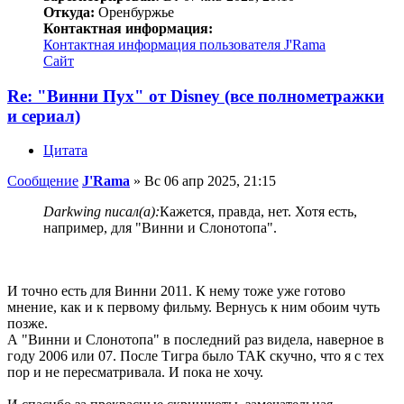
Откуда:
Оренбуржье
Контактная информация:
Контактная информация пользователя J'Rama
Сайт
Re: "Винни Пух" от Disney (все полнометражки
и сериал)
Цитата
Сообщение
J'Rama
»
Вс 06 апр 2025, 21:15
Darkwing писал(а):
Кажется, правда, нет. Хотя есть,
например, для "Винни и Слонотопа".
И точно есть для Винни 2011. К нему тоже уже готово
мнение, как и к первому фильму. Вернусь к ним обоим чуть
позже.
А "Винни и Слонотопа" в последний раз видела, наверное в
году 2006 или 07. После Тигра было ТАК скучно, что я с тех
пор и не пересматривала. И пока не хочу.