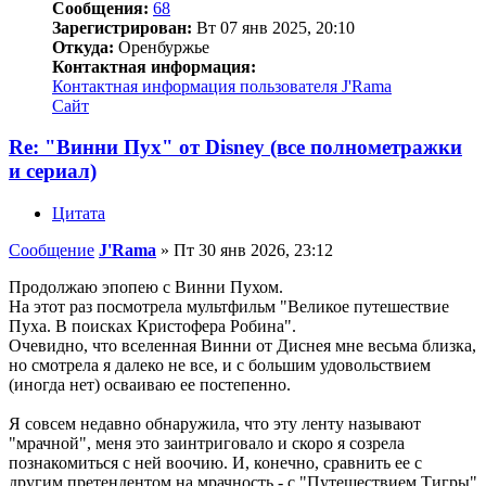
Сообщения:
68
Зарегистрирован:
Вт 07 янв 2025, 20:10
Откуда:
Оренбуржье
Контактная информация:
Контактная информация пользователя J'Rama
Сайт
Re: "Винни Пух" от Disney (все полнометражки
и сериал)
Цитата
Сообщение
J'Rama
»
Пт 30 янв 2026, 23:12
Продолжаю эпопею с Винни Пухом.
На этот раз посмотрела мультфильм "Великое путешествие
Пуха. В поисках Кристофера Робина".
Очевидно, что вселенная Винни от Диснея мне весьма близка,
но смотрела я далеко не все, и с большим удовольствием
(иногда нет) осваиваю ее постепенно.
Я совсем недавно обнаружила, что эту ленту называют
"мрачной", меня это заинтриговало и скоро я созрела
познакомиться с ней воочию. И, конечно, сравнить ее с
другим претендентом на мрачность - с "Путешествием Тигры"