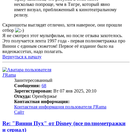
несколько попроще, чем в Тигре, который явно
имеет визуал, приближенный к кинотеатральному
релизу.
Скриншоты выглядят отлично, хотя наверное, они прошли
отбор
Я не смотрел этот мультфильм, но после отзыва захотелось.
Это получается лента 1997 года - первая полнометражка про
Винни с единым сюжетом! Первое её издание было на
видеокассетах, надо полагать.
Вернуться к началу
J'Rama
Заинтересованный
Сообщения:
68
Зарегистрирован:
Вт 07 янв 2025, 20:10
Откуда:
Оренбуржье
Контактная информация:
Контактная информация пользователя J'Rama
Сайт
Re: "Винни Пух" от Disney (все полнометражки
и сериал)