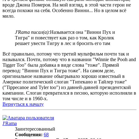
вроде Джона Помероя. На мой взгляд, в этой части герои не
всегда похожи на себя. Особенно Винни... Но в целом всё
мило.
J'Rama писал(а):
Называется она "Винни Пух и
Тигра" и повествует как раз о том, как Кролик
решает увести Тигру в лес и бросить его там
Всё правильно, потому что третий мультфильм почти так и
назывался. Почти, потому что в названии "Winnie the Pooh and
Tigger Too" была добавка в виде слова "тоже". Прямой
перевод: "Винни Пух и Тигра тоже". На самом деле,
оригинальное название обыгрывало хорошо известный в
Америке политический слоган "Типекано и Тайлер тоже"
("Tippecanoe and Tyler too") из давней-давней президентской
кампании. Слоган превратился в песню, которую исполняли в
том числе и в 1960-х.
Вернуться к началу
J'Rama
Заинтересованный
Сообщения:
68