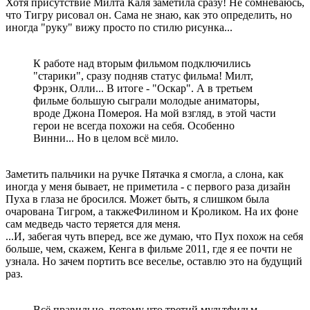
Хотя присутствие Милта Каля заметила сразу! Не сомневаюсь,
что Тигру рисовал он. Сама не знаю, как это определить, но
иногда "руку" вижу просто по стилю рисунка...
К работе над вторым фильмом подключились
"старики", сразу подняв статус фильма! Милт,
Фрэнк, Олли... В итоге - "Оскар". А в третьем
фильме большую сыграли молодые аниматоры,
вроде Джона Помероя. На мой взгляд, в этой части
герои не всегда похожи на себя. Особенно
Винни... Но в целом всё мило.
Заметить пальчики на ручке Пятачка я смогла, а слона, как
иногда у меня бывает, не приметила - с первого раза дизайн
Пуха в глаза не бросился. Может быть, я слишком была
очарована Тигром, а такжеФилином и Кроликом. На их фоне
сам медведь часто теряется для меня.
...И, забегая чуть вперед, все же думаю, что Пух похож на себя
больше, чем, скажем, Кенга в фильме 2011, где я ее почти не
узнала. Но зачем портить все веселье, оставлю это на будущий
раз.
Всё правильно, потому что третий мультфильм