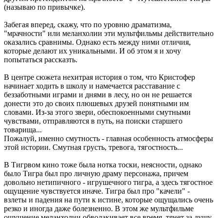
(называю по привычке).
Забегая вперед, скажу, что по уровню драматизма,
"мрачности" или меланхолии эти мультфильмы действительно
оказались сравнимы. Однако есть между ними отличия,
которые делают их уникальными. И об этом я и хочу
попытаться рассказть.
В центре сюжета нехитрая история о том, что Кристофер
начинает ходить в школу и намечается расставание с
беззаботными играми и днями в лесу, но он не решается
донести это до своих плюшевых друзей понятными им
словами. Из-за этого звери, обеспокоенными смутными
чувствами, отправляются в путь, на поиски старшего
товарища...
Пожалуй, именно смутность - главная особенность атмосферы
этой истории. Смутная грусть, тревога, тягостность...
В Тигрвом кино тоже была нотка тоски, неясности, однако
было Тигра был про личную драму персонажа, причем
довольно нетипичного - игрушечного тигра, а здесь тягостное
ощущение чувствуется иначе. Тигра был про "качели" -
взлеты и падения на пути к истине, которые ощущались очень
резко и иногда даже болезненно. В этом же мультфильме
ощущение меланхолии обволакивает все время, тянет за душу.