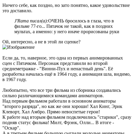
Ничего себе, как поздно, но зато понятно, какое удовольствие
это доставило.
J'Rama писал(а):
ОЧЕНЬ бросилось в глаза, что в
фильме 77-го... Пятачок не такой, как в поздних
мультах, а именно: у него иначе прорисованы руки
Ой, интересно, а не в этой ли сценке?
Если да, то, наверное, это одна из первых анимированных
сцен с Пятачком. Персонаж представили во второй
среднеметражке - "Винни-Пух и ненастный день". Её
разработка началась ещё в 1964 году, а анимация шла, видимо,
в 1967 году.
Любопытно, что все три фильма из сборника создавались
сильно различающимися командами аниматоров.
Над первым фильмом работали в основном аниматоры
"второго разряда", но как же они хороши! Хал Кинг, Эрик
Клеворт, Хал Амбро. Прямо невоспетые герои!
К работе над вторым фильмом подключились "старики", сразу
подняв статус фильма! Милт, Фрэнк, Олли... В итоге -
"Оскар".
А в третьем фильме большую сыграли молодые аниматоры,