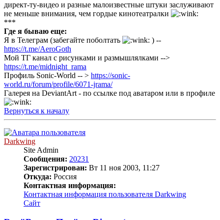
директ-ту-видео и разные малоизвестные штуки заслуживают
не меньше внимания, чем гордые кинотеатралки
***
Где я бываю еще:
Я в Телеграм (забегайте поболтать
) --
https://t.me/AeroGoth
Мой ТГ канал с рисунками и размышлялками -->
https://t.me/midnight_rama
Профиль Sonic-World -- >
https://sonic-
world.ru/forum/profile/6071-jrama/
Галерея на DeviantArt - по ссылке под аватаром или в профиле
Вернуться к началу
Darkwing
Site Admin
Сообщения:
20231
Зарегистрирован:
Вт 11 ноя 2003, 11:27
Откуда:
Россия
Контактная информация:
Контактная информация пользователя Darkwing
Сайт