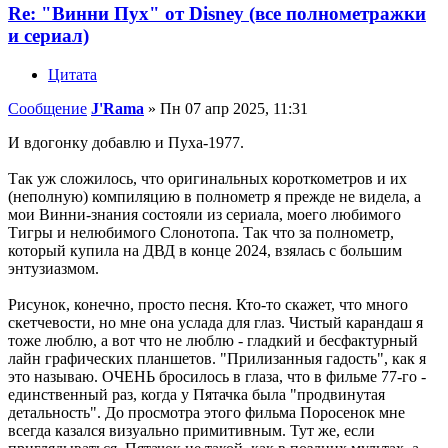
Re: "Винни Пух" от Disney (все полнометражки
и сериал)
Цитата
Сообщение
J'Rama
»
Пн 07 апр 2025, 11:31
И вдогонку добавлю и Пуха-1977.
Так уж сложилось, что оригинальных короткометров и их
(неполную) компиляцию в полнометр я прежде не видела, а
мои Винни-знания состояли из сериала, моего любимого
Тигры и нелюбимого Слонотопа. Так что за полнометр,
который купила на ДВД в конце 2024, взялась с большим
энтузиазмом.
Рисунок, конечно, просто песня. Кто-то скажет, что много
скетчевости, но мне она услада для глаз. Чистый карандаш я
тоже люблю, а вот что не люблю - гладкий и бесфактурный
лайн графических планшетов. "Прилизанныя гадость", как я
это называю. ОЧЕНЬ бросилось в глаза, что в фильме 77-го -
единственный раз, когда у Пятачка была "продвинутая
детальность". До просмотра этого фильма Поросенок мне
всегда казался визуально примитивным. Тут же, если