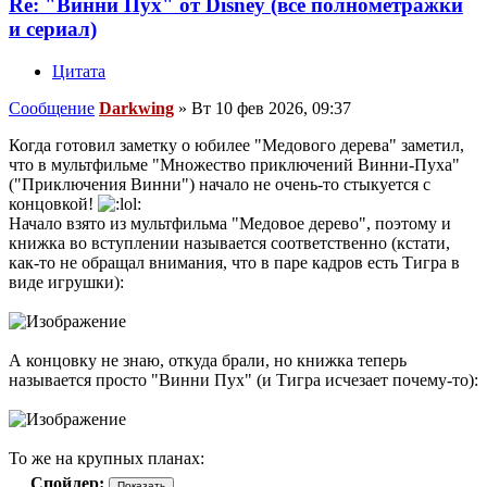
Re: "Винни Пух" от Disney (все полнометражки
и сериал)
Цитата
Сообщение
Darkwing
»
Вт 10 фев 2026, 09:37
Когда готовил заметку о юбилее "Медового дерева" заметил,
что в мультфильме "Множество приключений Винни-Пуха"
("Приключения Винни") начало не очень-то стыкуется с
концовкой!
Начало взято из мультфильма "Медовое дерево", поэтому и
книжка во вступлении называется соответственно (кстати,
как-то не обращал внимания, что в паре кадров есть Тигра в
виде игрушки):
А концовку не знаю, откуда брали, но книжка теперь
называется просто "Винни Пух" (и Тигра исчезает почему-то):
То же на крупных планах:
Спойлер: