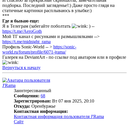
И спасибо за прекрасные скриншоты, замечательная
подборка. Последний загляденье!:) Даже просто глядя на
статичные картинки расплываюсь в улыбке:)
***
Где я бываю еще:
Я в Телеграм (забегайте поболтать
) --
https://t.me/AeroGoth
Мой ТГ канал с рисунками и размышлялками -->
https://t.me/midnight_rama
Профиль Sonic-World -- >
https://sonic-
world.ru/forum/profile/6071-jrama/
Галерея на DeviantArt - по ссылке под аватаром или в профиле
Вернуться к началу
J'Rama
Заинтересованный
Сообщения:
68
Зарегистрирован:
Вт 07 янв 2025, 20:10
Откуда:
Оренбуржье
Контактная информация:
Контактная информация пользователя J'Rama
Сайт