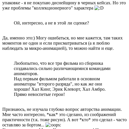
упаковке - я не покупаю диснейщину в черных кейсах. Но это
уже проблемы "коллекционерного" характера
Ой, интересно, а не в этой ли сценке?
Да, именно это:) Могу ошибаться, но мне кажется, там таких
моментов не один и если присматриваться (а я люблю
наблюдать за микро-анимацией), то можно найти и еще.
Любопытно, что все три фильма из сборника
создавались сильно различающимися командами
аниматоров.
Над первым фильмом работали в основном
аниматоры "второго разряда", но как же они
хороши! Хал Кинг, Эрик Клеворт, Хал Амбро.
Прямо невоспетые герои!
Признаюсь, не изучала глубоко вопрос авторства анимации.
Мне часто интересно, *как* это сделано, из соображений
практичности (т.к. тоже рисую). А вот *кто* это сделал - часто
оставляю за бортом...