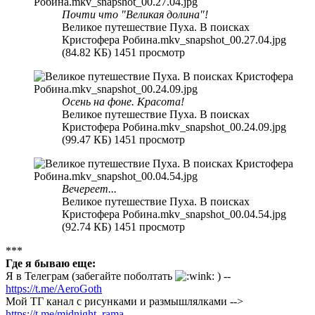
Почти что "Великая долина"!
Великое путешествие Пуха. В поисках
Кристофера Робина.mkv_snapshot_00.27.04.jpg
(84.82 КБ) 1451 просмотр
Осень на фоне. Красота!
Великое путешествие Пуха. В поисках
Кристофера Робина.mkv_snapshot_00.24.09.jpg
(99.47 КБ) 1451 просмотр
Вечереет...
Великое путешествие Пуха. В поисках
Кристофера Робина.mkv_snapshot_00.04.54.jpg
(92.74 КБ) 1451 просмотр
***
Где я бываю еще:
Я в Телеграм (забегайте поболтать
) --
https://t.me/AeroGoth
Мой ТГ канал с рисунками и размышлялками -->
https://t.me/midnight_rama