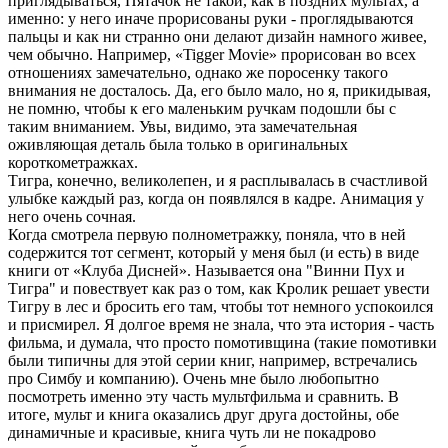
приглядываться, Пятачок не такой, как в поздних мультах, а
именно: у него иначе прорисованы руки - проглядываются
пальцы и как ни странно они делают дизайн намного живее,
чем обычно. Например, «Tigger Movie» прорисован во всех
отношениях замечательно, однако же поросенку такого
внимания не досталось. Да, его было мало, но я, прикидывая,
не помню, чтобы к его маленьким ручкам подошли бы с
таким вниманием. Увы, видимо, эта замечательная
оживляющая деталь была только в оригинальных
короткометражках.
Тигра, конечно, великолепен, и я расплывалась в счастливой
улыбке каждый раз, когда он появлялся в кадре. Анимация у
него очень сочная.
Когда смотрела первую полнометражку, поняла, что в ней
содержится тот сегмент, который у меня был (и есть) в виде
книги от «Клуба Дисней». Называется она "Винни Пух и
Тигра" и повествует как раз о том, как Кролик решает увести
Тигру в лес и бросить его там, чтобы тот немного успокоился
и присмирел. Я долгое время не знала, что эта история - часть
фильма, и думала, что просто помотивщина (такие помотивки
были типичны для этой серии книг, например, встречались
про Симбу и компанию). Очень мне было любопытно
посмотреть именно эту часть мультфильма и сравнить. В
итоге, мульт и книга оказались друг друга достойны, обе
динамичные и красивые, книга чуть ли не покадрово