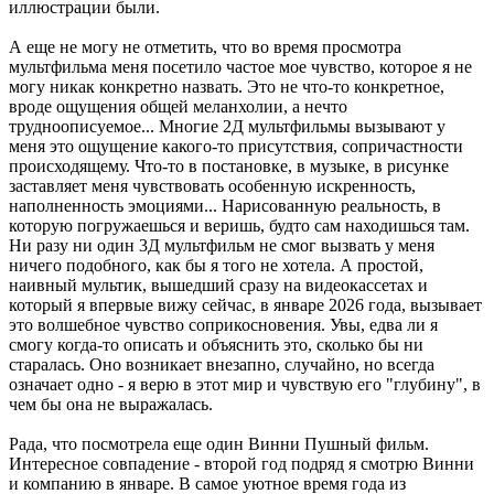
иллюстрации были.
А еще не могу не отметить, что во время просмотра
мультфильма меня посетило частое мое чувство, которое я не
могу никак конкретно назвать. Это не что-то конкретное,
вроде ощущения общей меланхолии, а нечто
трудноописуемое... Многие 2Д мультфильмы вызывают у
меня это ощущение какого-то присутствия, сопричастности
происходящему. Что-то в постановке, в музыке, в рисунке
заставляет меня чувствовать особенную искренность,
наполненность эмоциями... Нарисованную реальность, в
которую погружаешься и веришь, будто сам находишься там.
Ни разу ни один 3Д мультфильм не смог вызвать у меня
ничего подобного, как бы я того не хотела. А простой,
наивный мультик, вышедший сразу на видеокассетах и
который я впервые вижу сейчас, в январе 2026 года, вызывает
это волшебное чувство соприкосновения. Увы, едва ли я
смогу когда-то описать и объяснить это, сколько бы ни
старалась. Оно возникает внезапно, случайно, но всегда
означает одно - я верю в этот мир и чувствую его "глубину", в
чем бы она не выражалась.
Рада, что посмотрела еще один Винни Пушный фильм.
Интересное совпадение - второй год подряд я смотрю Винни
и компанию в январе. В самое уютное время года из