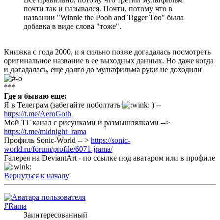
почти так и назывался. Почти, потому что в
названии "Winnie the Pooh and Tigger Too" была
добавка в виде слова "тоже".
Книжка с года 2000, и я сильно позже догадалась посмотреть
оригинальное название в ее выходных данных. Но даже когда
и догадалась, еще долго до мультфильма руки не доходили
***
Где я бываю еще:
Я в Телеграм (забегайте поболтать
) --
https://t.me/AeroGoth
Мой ТГ канал с рисунками и размышлялками -->
https://t.me/midnight_rama
Профиль Sonic-World -- >
https://sonic-
world.ru/forum/profile/6071-jrama/
Галерея на DeviantArt - по ссылке под аватаром или в профиле
Вернуться к началу
J'Rama
Заинтересованный