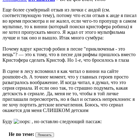
Еще более сумбурный отзыв из лички с аидой (см.
соответствующую тему), потому что если отзыв к аиде я писал
во время просмотра и не жалел, если чего-то пропущу в самом
мультике, то к винни (который поиски кристофера робина) я
не хотел пропускать много. Я ждал от этого мультфильма
лучше и так оно и вышло. Итак много сумбура:
Почему вдруг кристоф робин в песне "приключенья - это
вещь"? — это к тому, что в песне для рифмы пришлось вместо
Кристофера сделать Кристоф. Но 1-е, что бросилось в глаза
В сцене в лесу вспомнил я как читал о винни на сайте
posmotre-ch. А точнее момент, что у главных героев просто
разыгралось воображение. И когда читал, я думал, что это
серия сериала. И если оно так, то страшно подумать, какая
детскость в сериале. Да, меня не то, чтобы в той личке
приглашали пересмотреть, но я был и остаюсь непреклонен: я
не хочу портить детские впечатления. Боюсь, что сериал
окажется для меня СЛИШКОМ детским
Буду
, но оставлю следующий пассаж:
Не по теме: