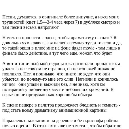
Песни, думаются, в оригинале более липучие, а из-за моих
трудностей (свет 1,5—3-4 часа через 7) в дубляже смотрю и
там песни весьма напрягают
Намек на пропасти = здесь, чтобы драматизму нагнать? Я
довольно ухмыляюсь, зря палитра темная тут, а то если и да,
то такой экшн в плюс мне на фоне tigger movie - там лишь в
финале было действие, а тут чего еще, может, что будет
А вот и типичный мой недостаток: нагнетали пропастью, а
упасть в нее совсем не страшно, на персонажей никак не
повлияло. Нет, я понимаю, что никто не ждет, что они
убьются, но почему-то мне это слив. Нагнели и кончилось
ничем - они упали и выжили без, я не знаю, хотя бы
потираний ушибленных мест и небольших хроманий. Я
серьезно не придумаю как хорошо бы обыгра
К сцене пещере в палитра продолжает бледнеть и темнеть -
под стать всему драматизму анимационной картины
Параллель с залезанием на дерево с и без кристофа робина
ночью оценил. В отзывах выше не заметил, чтобы обратили