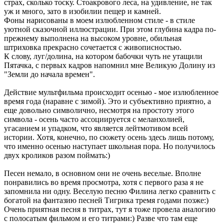
страх, сколько тоску. Стоакрового леса, на удивление, не так
уж и много, зато в изобилии пещер и камней.
Фоны нарисованы в моем излюбленном стиле - в стиле
уютной сказочной иллюстрации. При этом глубина кадра по-
прежнему выполнена на высоком уровне, обильная
штриховка прекрасно сочетается с живописностью.
К слову, луг/долина, на котором бабочки чуть не утащили
Пятачка, с первых кадров напомнил мне Великую Долину из
"Земли до начала времен".
Действие мультфильма происходит осенью - мое излюбленное
время года (наравне с зимой). Это и субъективно приятно, а
еще довольно символично, несмотря на простоту этого
символа - осень часто ассоциируется с меланхолией,
угасанием и упадком, что является лейтмотивом всей
истории. Хотя, конечно, по сюжету осень здесь лишь потому,
что именно осенью наступает школьная пора. Но получилось
двух кроликов разом поймать:)
Песен немало, в основном они не очень веселые. Вполне
понравились во время просмотра, хотя с первого раза я не
запомнила ни одну. Веселую песню Филина легко сравнить с
богатой на фантазию песней Тигрика тремя годами позже:)
Очень приятная песня в титрах, тут я тоже провела аналогию
с полосатым фильмом и его титрами:) Разве что там еще