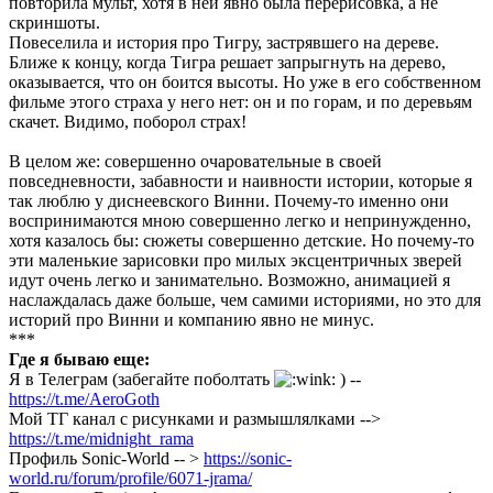
повторила мульт, хотя в ней явно была перерисовка, а не
скриншоты.
Повеселила и история про Тигру, застрявшего на дереве.
Ближе к концу, когда Тигра решает запрыгнуть на дерево,
оказывается, что он боится высоты. Но уже в его собственном
фильме этого страха у него нет: он и по горам, и по деревьям
скачет. Видимо, поборол страх!
В целом же: совершенно очаровательные в своей
повседневности, забавности и наивности истории, которые я
так люблю у диснеевского Винни. Почему-то именно они
воспринимаются мною совершенно легко и непринужденно,
хотя казалось бы: сюжеты совершенно детские. Но почему-то
эти маленькие зарисовки про милых эксцентричных зверей
идут очень легко и занимательно. Возможно, анимацией я
наслаждалась даже больше, чем самими историями, но это для
историй про Винни и компанию явно не минус.
***
Где я бываю еще:
Я в Телеграм (забегайте поболтать
) --
https://t.me/AeroGoth
Мой ТГ канал с рисунками и размышлялками -->
https://t.me/midnight_rama
Профиль Sonic-World -- >
https://sonic-
world.ru/forum/profile/6071-jrama/