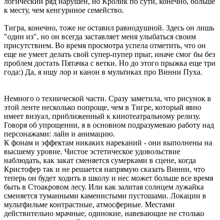
логический ряд нарушен, но Кролик по сути, конечно, больше
к месту, чем кенгуриное семейство.
Тигра, конечно, тоже не оставил равнодушной. Здесь он лишь
"один из", но он всегда заставляет меня улыбаться своим
присутствием. Во время просмотра успела отметить, что он
еще не умеет делать свой супер-пупер прыг, иначе смог бы без
проблем достать Пятачка с ветки. Но до этого прыжка еще три
года:) Да, я ищу лор и канон в мультиках про Винни Пуха.
Немного о технической части. Сразу заметила, что рисунок в
этой ленте несколько попроще, чем в Тигре, который явно
имеет визуал, приближенный к кинотеатральному релизу.
Говоря об упрощении, я в основном подразумеваю работу над
персонажами: лайн и анимацию.
К фонам и эффектам никаких нареканий - они выполнены на
высшему уровне. Чистое эстетическое удовольствие
наблюдать, как закат сменяется сумерками в сцене, когда
Кристофер так и не решается напрямую сказать Винни, что
теперь он будет ходить в школу и нес может больше все время
быть в Стоакровом лесу. Или как залитая солнцем лужайка
сменяется туманными каменистыми пустошами. Локации в
мультфильме контрастные, атмосферные. Местами
действительно мрачные, одинокие, навевающие не столько