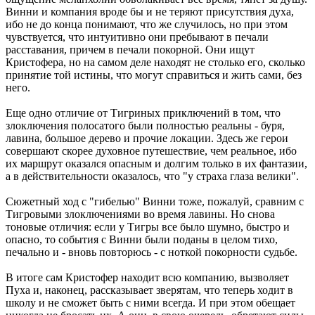
Винни и компания вроде бы и не теряют присутствия духа,
ибо не до конца понимают, что же случилось, но при этом
чувствуется, что интуитивно они пребывают в печали
расставания, причем в печали покорной. Они ищут
Кристофера, но на самом деле находят не столько его, сколько
принятие той истины, что могут справиться и жить сами, без
него.
Еще одно отличие от Тигриных приключений в том, что
злоключения полосатого были полностью реальны - буря,
лавина, большое дерево и прочие локации. Здесь же герои
совершают скорее духовное путешествие, чем реальное, ибо
их маршрут оказался опасным и долгим только в их фантазии,
а в действительности оказалось, что "у страха глаза велики".
Сюжетный ход с "гибелью" Винни тоже, пожалуй, сравним с
Тигровыми злоключениями во время лавины. Но снова
тоновые отличия: если у Тигры все было шумно, быстро и
опасно, то события с Винни были поданы в целом тихо,
печально и - вновь повторюсь - с ноткой покорности судьбе.
В итоге сам Кристофер находит всю компанию, вызволяет
Пуха и, наконец, рассказывает зверятам, что теперь ходит в
школу и не сможет быть с ними всегда. И при этом обещает