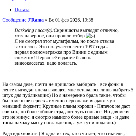
Цитата
Сообщение
J'Rama
»
Вс 01 фев 2026, 19:38
Darkwing писал(а):
Скриншоты выглядят отлично,
хотя наверное, они прошли отбор
Я не смотрел этот мультфильм, но после отзыва
захотелось. Это получается лента 1997 года -
первая полнометражка про Винни с единым
сюжетом! Первое её издание было на
видеокассетах, надо полагать.
На самом деле, почти не пришлось выбирать - все фоны в
ленте выглядят впечатляющее, мне оставалось лишь выбрать 5
штук для публикации:) Но я намеренно брала такие, чтобы
было меньше героев - именно персонажи выдают чуть
меньший бюджет:) Крупные планы хороши - Пятачок не даст
соврать, но более общие страдают чуть сильнее. Но для меня
это не минус, я смотрю намного более кривые вещи - и даже
тогда нахожу массу наслаждения, а уж тут и подавно:)
Рада вдохновить:) Я одна из тех, кто считает, что сиквелы,