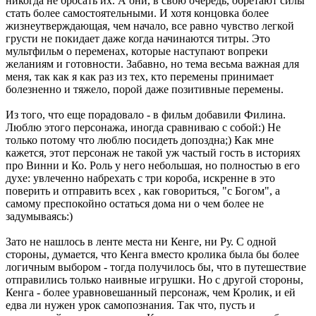
никогда не бросать их. А они, в свою очередь, обретают силы
стать более самостоятельными. И хотя концовка более
жизнеутверждающая, чем начало, все равно чувство легкой
грусти не покидает даже когда начинаются титры. Это
мультфильм о переменах, которые наступают вопреки
желаниям и готовности. Забавно, но тема весьма важная для
меня, так как я как раз из тех, кто перемены принимает
болезненно и тяжело, порой даже позитивные перемены.
Из того, что еще порадовало - в фильм добавили Филина.
Люблю этого персонажа, иногда сравниваю с собой:) Не
только потому что люблю посидеть допоздна;) Как мне
кажется, этот персонаж не такой уж частый гость в историях
про Винни и Ко. Роль у него небольшая, но полностью в его
духе: увлеченно набрехать с три короба, искренне в это
поверить и отправить всех , как говориться, "с Богом", а
самому преспокойно остаться дома ни о чем более не
задумываясь:)
Зато не нашлось в ленте места ни Кенге, ни Ру. С одной
стороны, думается, что Кенга вместо кролика была бы более
логичным выбором - тогда получилось бы, что в путешествие
отправились только наивные игрушки. Но с другой стороны,
Кенга - более уравновешанный персонаж, чем Кролик, и ей
едва ли нужен урок самопознания. Так что, пусть и