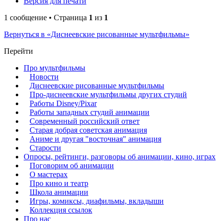
Версия для печати
1 сообщение • Страница
1
из
1
Вернуться в «Диснеевские рисованные мультфильмы»
Перейти
Про мультфильмы
Новости
Диснеевские рисованные мультфильмы
Про-диснеевские мультфильмы других студий
Работы Disney/Pixar
Работы западных студий анимации
Современный российский ответ
Старая добрая советская анимация
Аниме и другая "восточная" анимация
Старости
Опросы, рейтинги, разговоры об анимации, кино, играх
Поговорим об анимации
О мастерах
Про кино и театр
Школа анимации
Игры, комиксы, диафильмы, вкладыши
Коллекция ссылок
Про нас