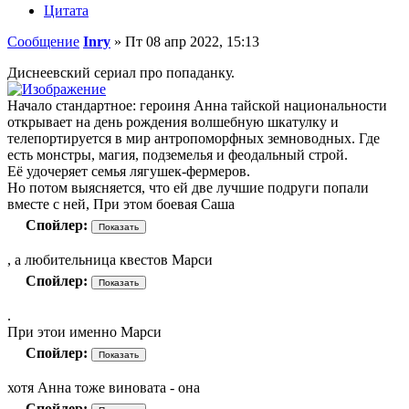
Цитата
Сообщение
Inry
»
Пт 08 апр 2022, 15:13
Диснеевский сериал про попаданку.
Начало стандартное: героиня Анна тайской национальности
открывает на день рождения волшебную шкатулку и
телепортируется в мир антропоморфных земноводных. Где
есть монстры, магия, подземелья и феодальный строй.
Её удочеряет семья лягушек-фермеров.
Но потом выясняется, что ей две лучшие подруги попали
вместе с ней, При этом боевая Саша
Спойлер:
, а любительница квестов Марси
Спойлер:
.
При этои именно Марси
Спойлер:
хотя Анна тоже виновата - она
Спойлер: