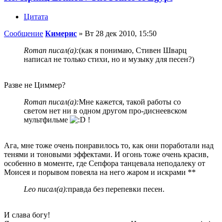
Цитата
Сообщение
Кимерис
»
Вт 28 дек 2010, 15:50
Roman писал(а):
(как я понимаю, Стивен Шварц
написал не только стихи, но и музыку для песен?)
Разве не Циммер?
Roman писал(а):
Мне кажется, такой работы со
светом нет ни в одном другом про-диснеевском
мультфильме
!
Ага, мне тоже очень понравилось то, как они поработали над
тенями и тоновыми эффектами. И огонь тоже очень красив,
особенно в моменте, где Сепфора танцевала неподалеку от
Моисея и порывом повеяла на него жаром и искрами **
Leo писал(а):
правда без перепевки песен.
И слава богу!