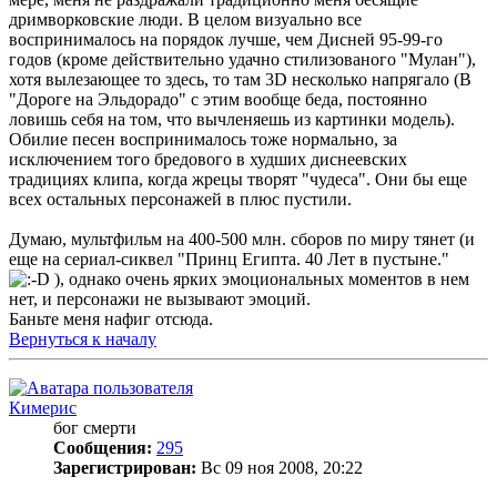
дримворковские люди. В целом визуально все
воспринималось на порядок лучше, чем Дисней 95-99-го
годов (кроме действительно удачно стилизованого "Мулан"),
хотя вылезающее то здесь, то там 3D несколько напрягало (В
"Дороге на Эльдорадо" с этим вообще беда, постоянно
ловишь себя на том, что вычленяешь из картинки модель).
Обилие песен воспринималось тоже нормально, за
исключением того бредового в худших диснеевских
традициях клипа, когда жрецы творят "чудеса". Они бы еще
всех остальных персонажей в плюс пустили.
Думаю, мультфильм на 400-500 млн. сборов по миру тянет (и
еще на сериал-сиквел "Принц Египта. 40 Лет в пустыне."
), однако очень ярких эмоциональных моментов в нем
нет, и персонажи не вызывают эмоций.
Баньте меня нафиг отсюда.
Вернуться к началу
Кимерис
бог смерти
Сообщения:
295
Зарегистрирован:
Вс 09 ноя 2008, 20:22