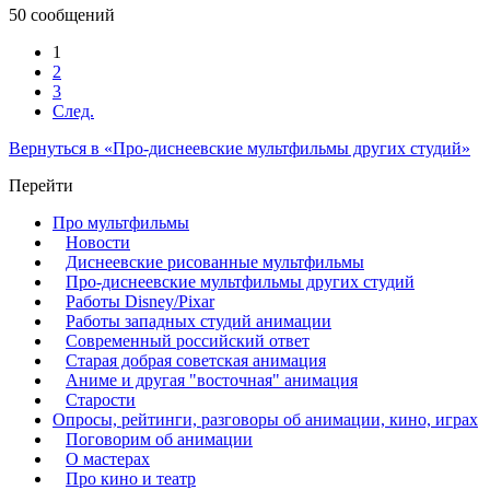
50 сообщений
1
2
3
След.
Вернуться в «Про-диснеевские мультфильмы других студий»
Перейти
Про мультфильмы
Новости
Диснеевские рисованные мультфильмы
Про-диснеевские мультфильмы других студий
Работы Disney/Pixar
Работы западных студий анимации
Современный российский ответ
Старая добрая советская анимация
Аниме и другая "восточная" анимация
Старости
Опросы, рейтинги, разговоры об анимации, кино, играх
Поговорим об анимации
О мастерах
Про кино и театр