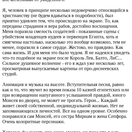
Я, человек в принципе несколько недоверчиво относящийся к
христианству (не будем вдаваться в подробности), был
приятно удивлен тем, что происходило на экране. То, как
переданы страдания и вера рабов, достойно восхищения.
Меня поразила смелость создателей - показанные сцены с
убийством младенцев иудеев и первенцев Египта, хоть и
смягчены настолько, насколько это вообще возможно, тем не
менее, поразили в самое сердце. Жестоко, но правдиво. Как
сама жизнь. И для меня это было чудом. Я не надеялся увидеть
что-то подобное на экране после Король Лев, Балто, ЛиС...
Сильное душевное волнение - его я ждал уже несколько лет,
просматривая выпускаемые картины от про-диснеевских
студий.
Анимация и музыка на высоте. Вступительная песня, равно
как и то, что звучит во время показа 10 казней египетских или
при возвращении напуганного услышанной правдой, юного
Моисея во дворец, не может не трогать. Герои... Каждый
живет своей собственной, индивидуальной жизнью. Нет не
запоминающихся личностей. Все на одном уровне. Особенно
понравился сам Моисей, его сестра Мириам и жена Сепфора.
Очень колоритные персонажи.