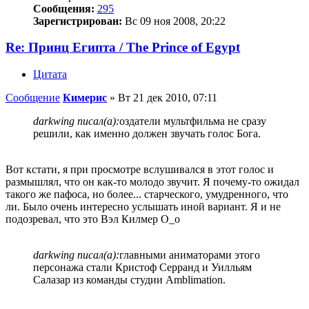
Сообщения:
295
Зарегистрирован:
Вс 09 ноя 2008, 20:22
Re: Принц Египта / The Prince of Egypt
Цитата
Сообщение
Кимерис
»
Вт 21 дек 2010, 07:11
darkwing писал(а):
оздатели мультфильма не сразу
решили, как именно должен звучать голос Бога.
Вот кстати, я при просмотре вслушивался в этот голос и
размышлял, что он как-то молодо звучит. Я почему-то ожидал
такого же пафоса, но более... старческого, умудренного, что
ли. Было очень интересно услышать иной вариант. Я и не
подозревал, что это Вэл Килмер О_о
darkwing писал(а):
главными аниматорами этого
персонажа стали Кристоф Серранд и Уилльям
Салазар из команды студии Amblimation.