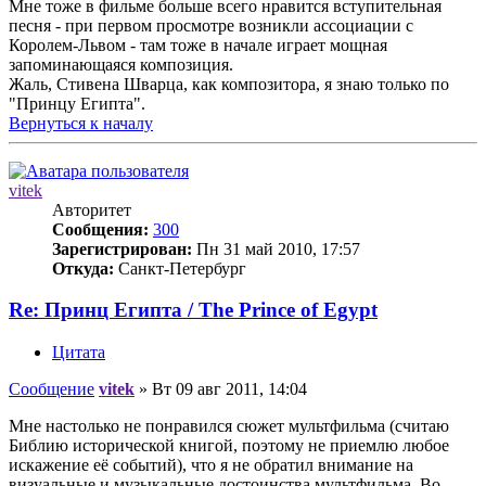
Мне тоже в фильме больше всего нравится вступительная
песня - при первом просмотре возникли ассоциации с
Королем-Львом - там тоже в начале играет мощная
запоминающаяся композиция.
Жаль, Стивена Шварца, как композитора, я знаю только по
"Принцу Египта".
Вернуться к началу
vitek
Авторитет
Сообщения:
300
Зарегистрирован:
Пн 31 май 2010, 17:57
Откуда:
Санкт-Петербург
Re: Принц Египта / The Prince of Egypt
Цитата
Сообщение
vitek
»
Вт 09 авг 2011, 14:04
Мне настолько не понравился сюжет мультфильма (считаю
Библию исторической книгой, поэтому не приемлю любое
искажение её событий), что я не обратил внимание на
визуальные и музыкальные достоинства мультфильма. Во