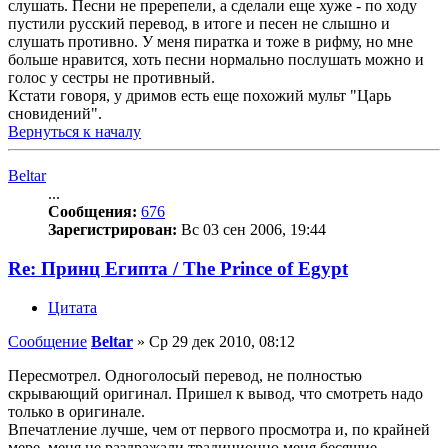
слушать. Песни не пререпели, а сделали еще хуже - по ходу
пустили русский перевод, в итоге и песен не слышно и
слушать противно. У меня пиратка и тоже в рифму, но мне
больше нравится, хоть песни нормально послушать можно и
голос у сестры не противный.
Кстати говоря, у дримов есть еще похожий мульт "Царь
сновидений".
Вернуться к началу
Beltar
...
Сообщения:
676
Зарегистрирован:
Вс 03 сен 2006, 19:44
Re: Принц Египта / The Prince of Egypt
Цитата
Сообщение
Beltar
»
Ср 29 дек 2010, 08:12
Пересмотрел. Одноголосый перевод, не полностью
скрывающий оригинал. Пришел к вывод, что смотреть надо
только в оригинале.
Впечатление лучше, чем от первого просмотра и, по крайней
мере, меня не раздражали традиционно меня бесящие