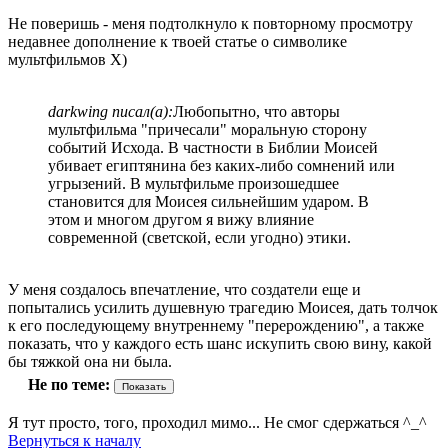
Не поверишь - меня подтолкнуло к повторному просмотру
недавнее дополнение к твоей статье о символике
мультфильмов Х)
darkwing писал(а):
Любопытно, что авторы
мультфильма "причесали" моральную сторону
событий Исхода. В частности в Библии Моисей
убивает египтянина без каких-либо сомнений или
угрызений. В мультфильме произошедшее
становится для Моисея сильнейшим ударом. В
этом и многом другом я вижу влияние
современной (светской, если угодно) этики.
У меня создалось впечатление, что создатели еще и
попытались усилить душевную трагедию Моисея, дать толчок
к его последующему внутреннему "перерождению", а также
показать, что у каждого есть шанс искупить свою вину, какой
бы тяжкой она ни была.
Не по теме:
Я тут просто, того, проходил мимо... Не смог сдержаться ^_^
Вернуться к началу