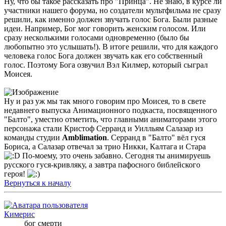
Ну, что бы такое рассказать про "Принца". Не знаю, в курсе ли
участники нашего форума, но создатели мультфильма не сразу
решили, как именно должен звучать голос Бога. Были разные
идеи. Например, Бог мог говорить женским голосом. Или
сразу несколькими голосами одновременно (было бы
любопытно это услышать!). В итоге решили, что для каждого
человека голос Бога должен звучать как его собственный
голос. Поэтому Бога озвучил Вэл Килмер, который сыграл
Моисея.
Ну и раз уж мы так много говорим про Моисея, то в свете
недавнего выпуска Анимационного подкаста, посвященного
"Балто", уместно отметить, что главными аниматорами этого
персонажа стали Кристоф Серранд и Уилльям Салазар из
команды студии
Amblimation
. Серранд в "Балто" вёл гуся
Бориса, а Салазар отвечал за трио Никки, Калтага и Стара
По-моему, это очень забавно. Сегодня ты анимируешь
русского гуся-кривляку, а завтра пафосного библейского
героя!
Вернуться к началу
Кимерис
бог смерти