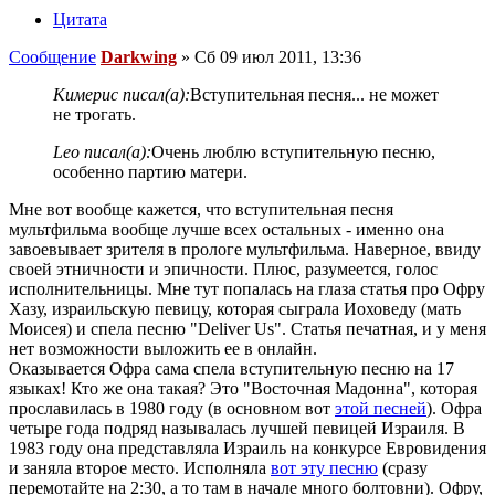
Цитата
Сообщение
Darkwing
»
Сб 09 июл 2011, 13:36
Кимерис писал(а):
Вступительная песня... не может
не трогать.
Leo писал(а):
Очень люблю вступительную песню,
особенно партию матери.
Мне вот вообще кажется, что вступительная песня
мультфильма вообще лучше всех остальных - именно она
завоевывает зрителя в прологе мультфильма. Наверное, ввиду
своей этничности и эпичности. Плюс, разумеется, голос
исполнительницы. Мне тут попалась на глаза статья про Офру
Хазу, израильскую певицу, которая сыграла Иоховеду (мать
Моисея) и спела песню "Deliver Us". Статья печатная, и у меня
нет возможности выложить ее в онлайн.
Оказывается Офра сама спела вступительную песню на 17
языках! Кто же она такая? Это "Восточная Мадонна", которая
прославилась в 1980 году (в основном вот
этой песней
). Офра
четыре года подряд называлась лучшей певицей Израиля. В
1983 году она представляла Израиль на конкурсе Евровидения
и заняла второе место. Исполняла
вот эту песню
(сразу
перемотайте на 2:30, а то там в начале много болтовни). Офру,