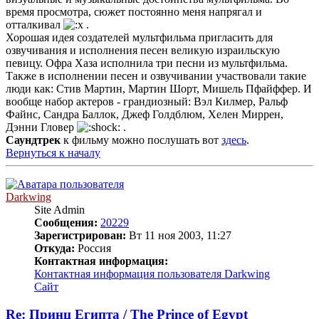
время просмотра, сюжет постоянно меня напрягал и
отталкивал
.
Хорошая идея создателей мультфильма пригласить для
озвучивания и исполнения песен великую израильскую
певицу. Офра Хаза исполнила три песни из мультфильма.
Также в исполнении песен и озвучивании участвовали такие
люди как: Стив Мартин, Мартин Шорт, Мишель Пфайффер. И
вообще набор актеров - грандиозный: Вэл Килмер, Ральф
Файнс, Cандра Баллок, Джеф Голдблюм, Хелен Миррен,
Дэнни Гловер
.
Саундтрек
к фильму можно послушать вот
здесь
.
Вернуться к началу
Darkwing
Site Admin
Сообщения:
20229
Зарегистрирован:
Вт 11 ноя 2003, 11:27
Откуда:
Россия
Контактная информация:
Контактная информация пользователя Darkwing
Сайт
Re: Принц Египта / The Prince of Egypt