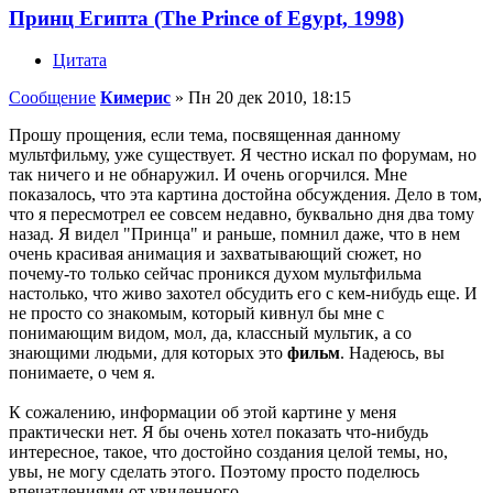
Принц Египта (The Prince of Egypt, 1998)
Цитата
Сообщение
Кимерис
»
Пн 20 дек 2010, 18:15
Прошу прощения, если тема, посвященная данному
мультфильму, уже существует. Я честно искал по форумам, но
так ничего и не обнаружил. И очень огорчился. Мне
показалось, что эта картина достойна обсуждения. Дело в том,
что я пересмотрел ее совсем недавно, буквально дня два тому
назад. Я видел "Принца" и раньше, помнил даже, что в нем
очень красивая анимация и захватывающий сюжет, но
почему-то только сейчас проникся духом мультфильма
настолько, что живо захотел обсудить его с кем-нибудь еще. И
не просто со знакомым, который кивнул бы мне с
понимающим видом, мол, да, классный мультик, а со
знающими людьми, для которых это
фильм
. Надеюсь, вы
понимаете, о чем я.
К сожалению, информации об этой картине у меня
практически нет. Я бы очень хотел показать что-нибудь
интересное, такое, что достойно создания целой темы, но,
увы, не могу сделать этого. Поэтому просто поделюсь
впечатлениями от увиденного.