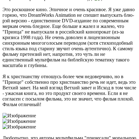
Это роскошное кино. Эпичное и очень красивое. Я уже давно
горюю, что DreamWorks Animation не спешит выпускать блю-
рэй версию - единственное DVD-издание по современным
меркам очень бледное. Еще больше я жалел и жалею, что
"Принца" не выпускали в российский кинопрокат (из-за
кризиса 1998 года). Не очень доволен я лицензионным
синхронным многоголосым переводом (хотя стихоподобный
стиль языка под старину звучит очень аутентично). К самому
фильму претензий нет, напротив, это чуть ли не
единственный мультфильм на библейскую тематику такого
масштаба и глубины.
Я к христианству отношусь более чем недоверчиво, но в
"Принце" собственно про христианство речь не идет, ведь это
Ветхий завет. На мой взгляд Ветхий завет и Исход в том числе
- ужасная книга, но это продукт своего времени. Если я не
согласен с посылом фильма, это не значит, что фильм плохой.
Фильм отличный!
Любопытно, что авторы мультфильма "причесали" моральную