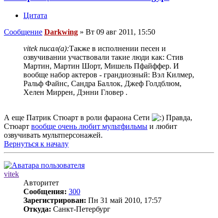
Цитата
Сообщение
Darkwing
»
Вт 09 авг 2011, 15:50
vitek писал(а):
Также в исполнении песен и
озвучивании участвовали такие люди как: Стив
Мартин, Мартин Шорт, Мишель Пфайффер. И
вообще набор актеров - грандиозный: Вэл Килмер,
Ральф Файнс, Cандра Баллок, Джеф Голдблюм,
Хелен Миррен, Дэнни Гловер .
А еще Патрик Стюарт в роли фараона Сети
Правда,
Стюарт
вообще очень любит мультфильмы
и любит
озвучивать мультперсонажей.
Вернуться к началу
vitek
Авторитет
Сообщения:
300
Зарегистрирован:
Пн 31 май 2010, 17:57
Откуда:
Санкт-Петербург