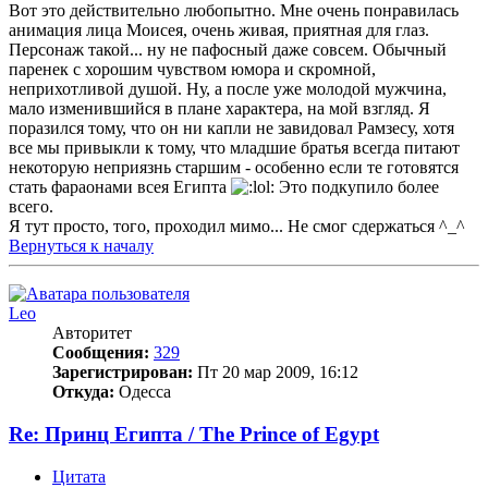
Вот это действительно любопытно. Мне очень понравилась
анимация лица Моисея, очень живая, приятная для глаз.
Персонаж такой... ну не пафосный даже совсем. Обычный
паренек с хорошим чувством юмора и скромной,
неприхотливой душой. Ну, а после уже молодой мужчина,
мало изменившийся в плане характера, на мой взгляд. Я
поразился тому, что он ни капли не завидовал Рамзесу, хотя
все мы привыкли к тому, что младшие братья всегда питают
некоторую неприязнь старшим - особенно если те готовятся
стать фараонами всея Египта
Это подкупило более
всего.
Я тут просто, того, проходил мимо... Не смог сдержаться ^_^
Вернуться к началу
Leo
Авторитет
Сообщения:
329
Зарегистрирован:
Пт 20 мар 2009, 16:12
Откуда:
Одесса
Re: Принц Египта / The Prince of Egypt
Цитата