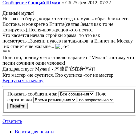
Сообщение
Сяоцай Шуми
»
Сб 25 фев 2012, 07:22
Дивный мульт!
Не зря его берут, когда хотят создать мульт- образ Ближнего
Востока, и конкретно Египта(святая Земля как-то не
котируется).Песня-шоу жрецов -это нечто...
Что касается начала-стройки храма -то это как
посмотреть...Замени иудеев на таджиков, а Египет на Москву
-их станет ещё жальше...
***
Понятно, почему я его ставлю наравне с "Мулан" -потому что
песни сочинил один человек!
Да здравствует Мулан! - 木蘭是它在身体好!
Кто мастер -не суетится. Кто суетится -тот не мастер.
Вернуться к началу
Показать сообщения за:
Поле
сортировки
Ответить
Версия для печати