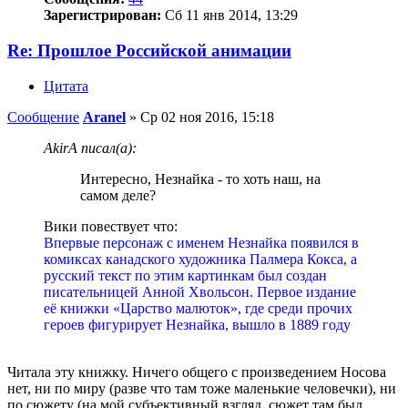
Зарегистрирован:
Сб 11 янв 2014, 13:29
Re: Прошлое Российской анимации
Цитата
Сообщение
Aranel
»
Ср 02 ноя 2016, 15:18
AkirA писал(а):
Интересно, Незнайка - то хоть наш, на
самом деле?
Вики повествует что:
Впервые персонаж с именем Незнайка появился в
комиксах канадского художника Палмера Кокса, а
русский текст по этим картинкам был создан
писательницей Анной Хвольсон. Первое издание
её книжки «Царство малюток», где среди прочих
героев фигурирует Незнайка, вышло в 1889 году
Читала эту книжку. Ничего общего с произведением Носова
нет, ни по миру (разве что там тоже маленькие человечки), ни
по сюжету (на мой субъективный взгляд, сюжет там был