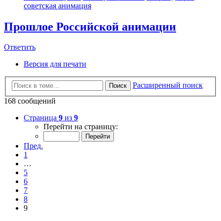
советская анимация
Прошлое Российской анимации
Ответить
Версия для печати
Расширенный поиск
Поиск
168 сообщений
Страница
9
из
9
Перейти на страницу:
Пред.
1
…
5
6
7
8
9