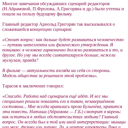
Многие замечания обсуждавших сценарий редакторов
(Н.Абрамовой, П.Фролова, А.Григоряна и др.) были учтены и
пошли на пользу будущему фильму.
Главный редактор Арнольд Григорян так высказывался о
сложившейся концепции сценария:
«Стоит вопрос: как дальше будет развиваться человечество
— путями интеллекта или физического утверждения. Я
понимаю: в человеке гармонично должно развиваться и то, и
другое. Но уму мы всегда симпатизируем больше, нежели
мускулам, правда?
В фильме — актуальность взгляда на себя со стороны.
Модель общества за решением этой проблемы».
Тарасов в заключение говорил:
«Спасибо. Работа над сценарием ещё идёт. И все мы
специально решили показать его в таком, незавершённом
состоянии... Мне всегда нравилась проза Булычёва, нравится
эта повесть. Наташа (Абрамова — Г.Б.) смотрит в корень:
как остаться в любых обстоятельствах людьми? Главный
вопрос. Он всегда был в той или иной интерпретации: мышцы
или мозг, физики или лирики. Да, в центре характеры Дика и