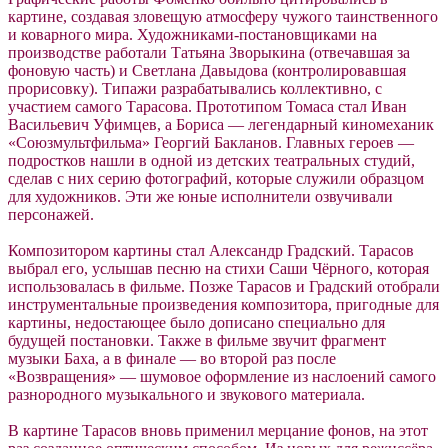
картине, создавая зловещую атмосферу чужого таинственного
и коварного мира. Художниками-постановщиками на
производстве работали Татьяна Зворыкина (отвечавшая за
фоновую часть) и Светлана Давыдова (контролировавшая
прорисовку). Типажи разрабатывались коллективно, с
участием самого Тарасова. Прототипом Томаса стал Иван
Васильевич Уфимцев, а Бориса — легендарный киномеханик
«Союзмультфильма» Георгий Бакланов. Главных героев —
подростков нашли в одной из детских театральных студий,
сделав с них серию фотографий, которые служили образцом
для художников. Эти же юные исполнители озвучивали
персонажей.
Композитором картины стал Александр Градский. Тарасов
выбрал его, услышав песню на стихи Саши Чёрного, которая
использовалась в фильме. Позже Тарасов и Градский отобрали
инструментальные произведения композитора, пригодные для
картины, недостающее было дописано специально для
будущей постановки. Также в фильме звучит фрагмент
музыки Баха, а в финале — во второй раз после
«Возвращения» — шумовое оформление из наслоений самого
разнородного музыкального и звукового материала.
В картине Тарасов вновь применил мерцание фонов, на этот