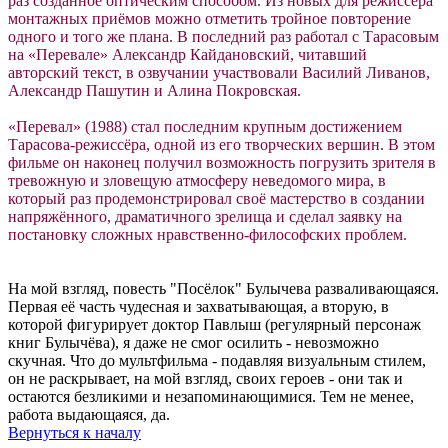
раз созданное оптическим способом. Из новых для режиссёра
монтажных приёмов можно отметить тройное повторение
одного и того же плана. В последний раз работал с Тарасовым
на «Перевале» Александр Кайдановский, читавший
авторский текст, в озвучании участвовали Василий Ливанов,
Александр Пашутин и Алина Покровская.
«Перевал» (1988) стал последним крупным достижением
Тарасова-режиссёра, одной из его творческих вершин. В этом
фильме он наконец получил возможность погрузить зрителя в
тревожную и зловещую атмосферу неведомого мира, в
который раз продемонстрировал своё мастерство в создании
напряжённого, драматичного зрелища и сделал заявку на
постановку сложных нравственно-философских проблем.
На мой взгляд, повесть "Посёлок" Булычева разваливающаяся.
Первая её часть чудесная и захватывающая, а вторую, в
которой фигурирует доктор Павлыш (регулярный персонаж
книг Булычёва), я даже не смог осилить - невозможно
скучная. Что до мультфильма - подавляя визуальным стилем,
он не раскрывает, на мой взгляд, своих героев - они так и
остаются безликими и незапоминающимися. Тем не менее,
работа выдающаяся, да.
Вернуться к началу