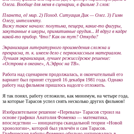
Олега. Вообще для меня в сценарии, в фильме 3 слоя:
Планета, её мир. 2) Поход. Ситуация Дик — Олег. 3) Гимн
Олегу, интеллекту.
Вижу такое начало: полутьма, пещера, какие-то фигуры,
закутанные в шкуры, примитивные орудия... И вдруг в кадре
какой-то прибор. Что? Как он тут? Откуда?
Экранизация литературного произведения сложна и
прекрасна, т. к. имеем дело с первоклассным материалом.
Лучшая экранизация, лучшее режиссёрское решение:
«Острова в океане», А.Эфрос на ТВ».
Работа над сценарием продолжалась, и окончательный его
вариант был принят студией 16 декабря 1981 года. Однако
работу над фильмом пришлось надолго отложить.
Я так понял, работу отложили, как минимум, на четыре года,
за которые Тарасов успел снять несколько других фильмов!
Изобразительное решение «Перевала» Тарасов строил на
основе графики Анатолия Фоменко — математика,
впоследствии — инициатора скандальной теории «Новой
хронологии», которой был увлечён и сам Тарасов.
Графические работы Фоменко обильно цитировались в