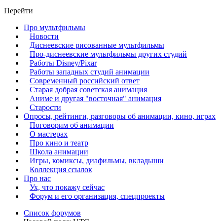
Перейти
Про мультфильмы
Новости
Диснеевские рисованные мультфильмы
Про-диснеевские мультфильмы других студий
Работы Disney/Pixar
Работы западных студий анимации
Современный российский ответ
Старая добрая советская анимация
Аниме и другая "восточная" анимация
Старости
Опросы, рейтинги, разговоры об анимации, кино, играх
Поговорим об анимации
О мастерах
Про кино и театр
Школа анимации
Игры, комиксы, диафильмы, вкладыши
Коллекция ссылок
Про нас
Ух, что покажу сейчас
Форум и его организация, спецпроекты
Список форумов