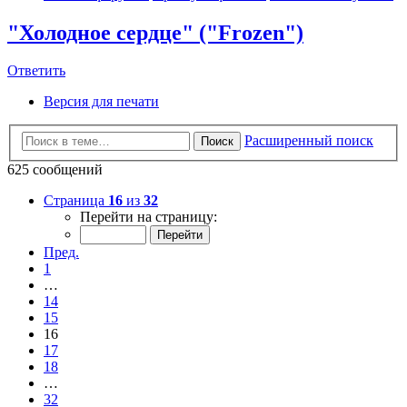
"Холодное сердце" ("Frozen")
Ответить
Версия для печати
Расширенный поиск
Поиск
625 сообщений
Страница
16
из
32
Перейти на страницу:
Пред.
1
…
14
15
16
17
18
…
32