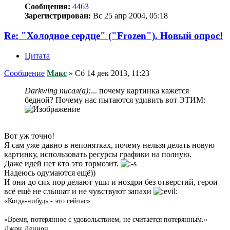
Сообщения:
4463
Зарегистрирован:
Вс 25 апр 2004, 05:18
Re: "Холодное сердце" ("Frozen"). Новый опрос!
Цитата
Сообщение
Макс
»
Сб 14 дек 2013, 11:23
Darkwing писал(а):
... почему картинка кажется
бедной? Почему нас пытаются удивить вот ЭТИМ:
Вот уж точно!
Я сам уже давно в непонятках, почему нельзя делать новую
картинку, использовать ресурсы графики на полную.
Даже идей нет кто это тормозит.
Надеюсь одумаются ещё))
И они до сих пор делают уши и ноздри без отверстий, герои
всё ещё не слышат и не чувствуют запахи
«Когда-нибудь - это сейчас»
«Время, потерянное с удовольствием, не считается потерянным.»
Джон Леннон