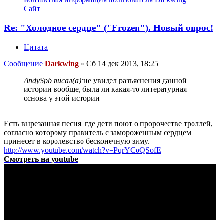
Сайт
Re: "Холодное сердце" ("Frozen"). Новый опрос!
Цитата
Сообщение
Darkwing
»
Сб 14 дек 2013, 18:25
AndySpb писал(а):
не увидел разъяснения данной
истории вообще, была ли какая-то литературная
основа у этой истории
Есть вырезанная песня, где дети поют о пророчестве троллей,
согласно которому правитель с замороженным сердцем
принесет в королевство бесконечную зиму.
http://www.youtube.com/watch?v=PqrYCoQSofE
Смотреть на youtube