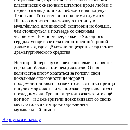
классических сказочных штампов вроде любви с
первого взгляда или волшебной силы поцелуя.
Теперь она беззастенчиво над ними глумится.
Шансов встретить настоящую интригу в
мультфильме для широкой аудитории не больше,
чем столкнуться в подъезде со снежным
человеком. Тем не менее, сюжет «Холодного
сердца» уводит зрителя непроторенной тропой в
дикие края, где ещё можно лицезреть следы этого
драматургического средства.
Некоторый перегруз вышел с песнями – словно в
сценарии больше нот, чем диалогов. От их
количества впору хвататься за голову: свои
вокальные способности не норовят
продемонстрировать разве что левая пятка принца
и пучок морковки – и те, похоже, сдерживаются из
последних сил. Грешным делом кажется, что ещё
вот-вот – и даже зрители повскакивают со своих
мест, заголосив импровизированный
музыкальный номер.
Вернуться к началу