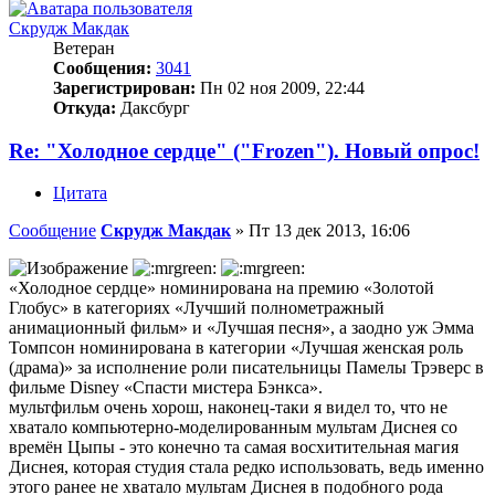
Скрудж Макдак
Ветеран
Сообщения:
3041
Зарегистрирован:
Пн 02 ноя 2009, 22:44
Откуда:
Даксбург
Re: "Холодное сердце" ("Frozen"). Новый опрос!
Цитата
Сообщение
Скрудж Макдак
»
Пт 13 дек 2013, 16:06
«Холодное сердце» номинирована на премию «Золотой
Глобус» в категориях «Лучший полнометражный
анимационный фильм» и «Лучшая песня», а заодно уж Эмма
Томпсон номинирована в категории «Лучшая женская роль
(драма)» за исполнение роли писательницы Памелы Трэверс в
фильме Disney «Спасти мистера Бэнкса».
мультфильм очень хорош, наконец-таки я видел то, что не
хватало компьютерно-моделированным мультам Диснея со
времён Цыпы - это конечно та самая восхитительная магия
Диснея, которая студия стала редко использовать, ведь именно
этого ранее не хватало мультам Диснея в подобного рода