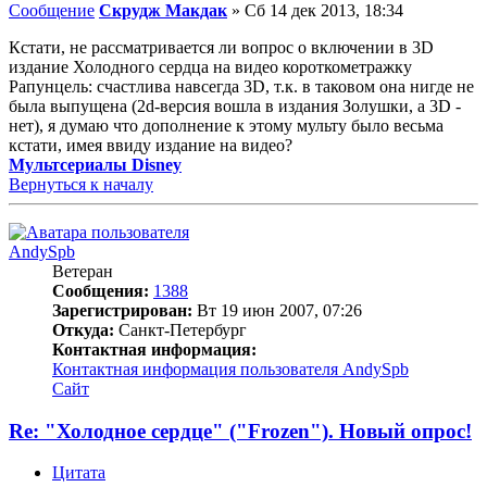
Сообщение
Скрудж Макдак
»
Сб 14 дек 2013, 18:34
Кстати, не рассматривается ли вопрос о включении в 3D
издание Холодного сердца на видео короткометражку
Рапунцель: счастлива навсегда 3D, т.к. в таковом она нигде не
была выпущена (2d-версия вошла в издания Золушки, а 3D -
нет), я думаю что дополнение к этому мульту было весьма
кстати, имея ввиду издание на видео?
Мультсериалы Disney
Вернуться к началу
AndySpb
Ветеран
Сообщения:
1388
Зарегистрирован:
Вт 19 июн 2007, 07:26
Откуда:
Санкт-Петербург
Контактная информация:
Контактная информация пользователя AndySpb
Сайт
Re: "Холодное сердце" ("Frozen"). Новый опрос!
Цитата