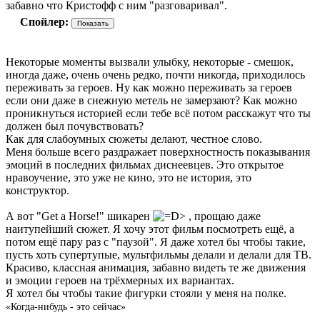
забавно что Кристофф с ним "разговаривал".
Спойлер:
Некоторые моменты вызвали улыбку, некоторые - смешок,
иногда даже, очень очень редко, почти никогда, приходилось
переживать за героев. Ну как можно переживать за героев
если они даже в снежную метель не замерзают? Как можно
проникнуться историей если тебе всё потом расскажут что ты
должен был почувствовать?
Как для слабоумных сюжеты делают, честное слово.
Меня больше всего раздражает поверхностность показывания
эмоций в последних фильмах диснеевцев. Это открытое
нравоучение, это уже не кино, это не история, это
конструктор.
А вот "Get a Horse!" шикарен
, прощаю даже
наитупейший сюжет. Я хочу этот фильм посмотреть ещё, а
потом ещё пару раз с "паузой". Я даже хотел бы чтобы такие,
пусть хоть супертупые, мультфильмы делали и делали для ТВ.
Красиво, классная анимация, забавно видеть те же движения
и эмоции героев на трёхмерных их вариантах.
Я хотел бы чтобы такие фигурки стояли у меня на полке.
«Когда-нибудь - это сейчас»