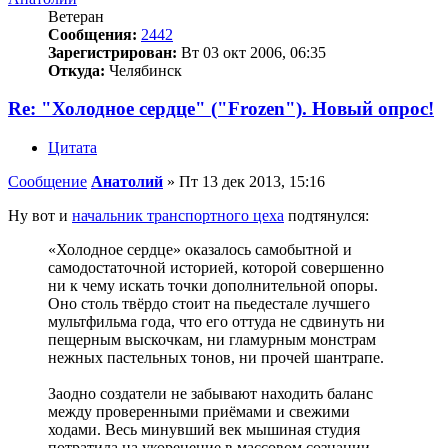
Ветеран
Сообщения:
2442
Зарегистрирован:
Вт 03 окт 2006, 06:35
Откуда:
Челябинск
Re: "Холодное сердце" ("Frozen"). Новый опрос!
Цитата
Сообщение
Анатолий
»
Пт 13 дек 2013, 15:16
Ну вот и
начальник транспортного цеха
подтянулся:
«Холодное сердце» оказалось самобытной и
самодостаточной историей, которой совершенно
ни к чему искать точки дополнительной опоры.
Оно столь твёрдо стоит на пьедестале лучшего
мультфильма года, что его оттуда не сдвинуть ни
пещерным выскочкам, ни гламурным монстрам
нежных пастельных тонов, ни прочей шантрапе.
Заодно создатели не забывают находить баланс
между проверенными приёмами и свежими
ходами. Весь минувший век мышиная студия
потратила на укоренение в массовом сознании