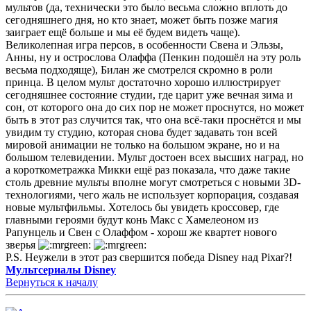
мультов (да, технически это было весьма сложно вплоть до
сегодняшнего дня, но кто знает, может быть позже магия
заиграет ещё больше и мы её будем видеть чаще).
Великолепная игра персов, в особенности Свена и Эльзы,
Анны, ну и острослова Олаффа (Пенкин подошёл на эту роль
весьма подходяще), Билан же смотрелся скромно в роли
принца. В целом мульт достаточно хорошо иллюстрирует
сегодняшнее состояние студии, где царит уже вечная зима и
сон, от которого она до сих пор не может проснутся, но может
быть в этот раз случится так, что она всё-таки проснётся и мы
увидим ту студию, которая снова будет задавать тон всей
мировой анимации не только на большом экране, но и на
большом телевидении. Мульт достоен всех высших наград, но
а короткометражка Микки ещё раз показала, что даже такие
столь древние мульты вполне могут смотреться с новыми 3D-
технологиями, чего жаль не использует корпорация, создавая
новые мультфильмы. Хотелось бы увидеть кроссовер, где
главными героями будут конь Макс с Хамелеоном из
Рапунцель и Свен с Олаффом - хорош же квартет нового
зверья
P.S. Неужели в этот раз свершится победа Disney над Pixar?!
Мультсериалы Disney
Вернуться к началу