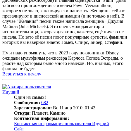
диснеевских режиссёров) и главная сценаристка "Райи" дама
тайского происхождения с именем Fawn Veerasunthorn,
которое я не знаю, как по-русски написать. Женщины сейчас
превалируют в диснеевской анимации (и не только в ней). В
случае "Желания" песни также написала женщина - Джулия
Майклз (Julia Michaels). Это очень молодая автор и
исполнительница, которая для кино, кажется, ещё ничего не
писала. Но зато её песни поют популярные артисты, фамилии
которых вы наверное знаете: Гомез, Спирс, Бибер, Стефани.
Ну и надо упомянуть, что в 2023 году поклонники Disney
ожидали мультфильм режиссёра Карлоса Лопеза Эстрады, о
работе над которым было много намёков. Но, видимо, этого
фильма не будет.
Вернуться к началу
Идущий
Один из самых!
Сообщения:
682
Зарегистрирован:
Вс 11 апр 2010, 01:42
Откуда:
Планета Камино
Контактная информация:
Контактная информация пользователя Идущий
Сайт