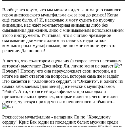
Вообще это круто, что мы можем видеть анимацию главного
героя диснеевского мультфильма аж за год до релиза! Когда
ещё такое было, а? И, насколько я могу судить по кусочку
анимации, нас ждёт компьютерная анимация либо без
смызывания движения, либо с минимальным использованием
этого инструмента. Учитывая, что я считаю чрезмерное
смазывание движения одним из главных недостатков
компьютерных мультфильмов, лично мне импонирует это
решение. Давно пора!
А вот то, что со-автором сценария (а скорее всего настоящим
автором) выступает Дженифер Ли, лично меня не радует
Почему? Потому что она переусложняет свои истории, а в
итоге не даёт ответов на вопросы, которые сама же и задаёт.
Это касается и "Холодного сердца", и "Энканто", и одного из
самых забываемых [для меня] диснеевских мультфильмов -
"Райи". А то, что все её мультфильмы про молодых и
привлекательных девушек, которые видят то, чего не видят
другие, чувствуя приход чего-то непонятного и тёмного...
Режиссёры мультфильма - напарник Ли по "Холодному
сердцу" Крис Бак (один из последних белых мужчин среди