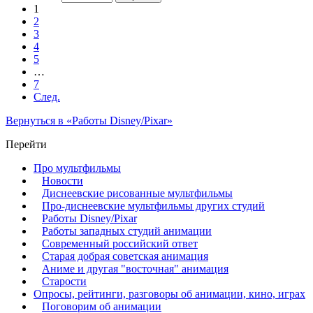
1
2
3
4
5
…
7
След.
Вернуться в «Работы Disney/Pixar»
Перейти
Про мультфильмы
Новости
Диснеевские рисованные мультфильмы
Про-диснеевские мультфильмы других студий
Работы Disney/Pixar
Работы западных студий анимации
Современный российский ответ
Старая добрая советская анимация
Аниме и другая "восточная" анимация
Старости
Опросы, рейтинги, разговоры об анимации, кино, играх
Поговорим об анимации