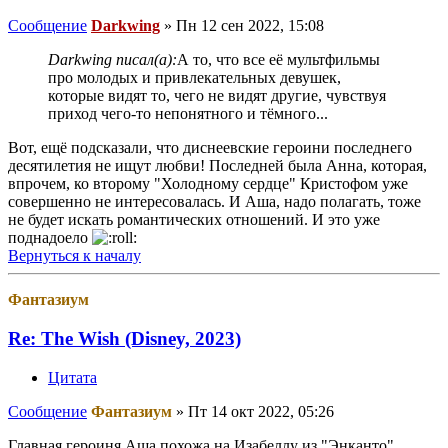
Сообщение
Darkwing
»
Пн 12 сен 2022, 15:08
Darkwing писал(а):
А то, что все её мультфильмы
про молодых и привлекательных девушек,
которые видят то, чего не видят другие, чувствуя
приход чего-то непонятного и тёмного...
Вот, ещё подсказали, что диснеевские героини последнего
десятилетия не ищут любви! Последней была Анна, которая,
впрочем, ко второму "Холодному сердце" Кристофом уже
совершенно не интересовалась. И Аша, надо полагать, тоже
не будет искать романтических отношений. И это уже
поднадоело
Вернуться к началу
Фантазиум
Re: The Wish (Disney, 2023)
Цитата
Сообщение
Фантазиум
»
Пт 14 окт 2022, 05:26
Главная героиня Аша похожа на Изабеллу из "Энканто".