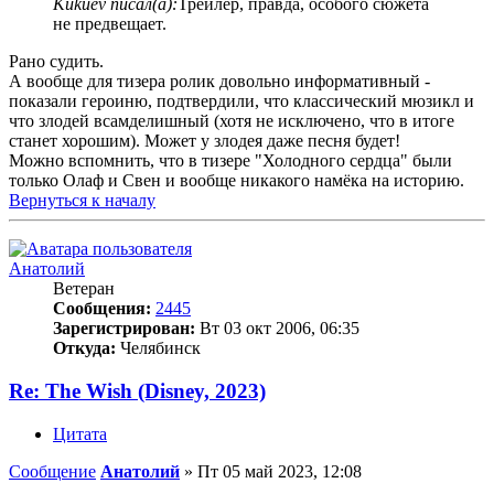
Kukuev писал(а):
Трейлер, правда, особого сюжета
не предвещает.
Рано судить.
А вообще для тизера ролик довольно информативный -
показали героиню, подтвердили, что классический мюзикл и
что злодей всамделишный (хотя не исключено, что в итоге
станет хорошим). Может у злодея даже песня будет!
Можно вспомнить, что в тизере "Холодного сердца" были
только Олаф и Свен и вообще никакого намёка на историю.
Вернуться к началу
Анатолий
Ветеран
Сообщения:
2445
Зарегистрирован:
Вт 03 окт 2006, 06:35
Откуда:
Челябинск
Re: The Wish (Disney, 2023)
Цитата
Сообщение
Анатолий
»
Пт 05 май 2023, 12:08