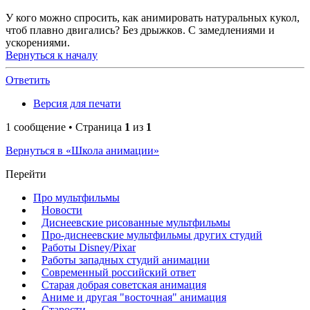
У кого можно спросить, как анимировать натуральных кукол,
чтоб плавно двигались? Без дрыжков. С замедлениями и
ускорениями.
Вернуться к началу
Ответить
Версия для печати
1 сообщение • Страница
1
из
1
Вернуться в «Школа анимации»
Перейти
Про мультфильмы
Новости
Диснеевские рисованные мультфильмы
Про-диснеевские мультфильмы других студий
Работы Disney/Pixar
Работы западных студий анимации
Современный российский ответ
Старая добрая советская анимация
Аниме и другая "восточная" анимация
Старости