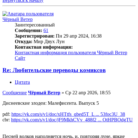
Вернуться к началу
Чёрный Ветер
Заинтересованный
Сообщения:
61
Зарегистрирован:
Пн 29 апр 2024, 16:38
Откуда:
Мир Двух Лун
Контактная информация:
Контактная информация пользователя Чёрный Ветер
Сайт
Re: Любительские переводы комиксов
Цитата
Сообщение
Чёрный Ветер
»
Ср 22 апр 2026, 18:55
Диснеевские злодеи: Малефисента. Выпуск 5
pdf:
https://vk.com/s/v1/doc/xHTtfs_qbed5T_L ... 53foc3U_38
cbr:
https://vk.com/s/v1/doc/jF9MkhCVv_488f2 ... OtHPBOdgTU
Песней волков наполняется ночь, и, повторяя луне, яркие