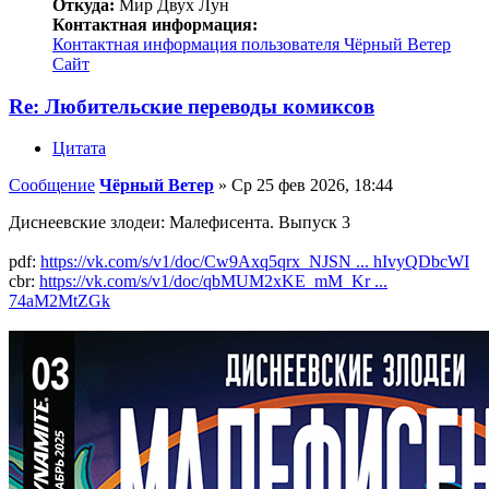
Откуда:
Мир Двух Лун
Контактная информация:
Контактная информация пользователя Чёрный Ветер
Сайт
Re: Любительские переводы комиксов
Цитата
Сообщение
Чёрный Ветер
»
Ср 25 фев 2026, 18:44
Диснеевские злодеи: Малефисента. Выпуск 3
pdf:
https://vk.com/s/v1/doc/Cw9Axq5qrx_NJSN ... hIvyQDbcWI
cbr:
https://vk.com/s/v1/doc/qbMUM2xKE_mM_Kr ...
74aM2MtZGk