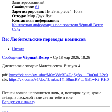
Заинтересованный
Сообщения:
61
Зарегистрирован:
Пн 29 апр 2024, 16:38
Откуда:
Мир Двух Лун
Контактная информация:
Контактная информация пользователя Чёрный Ветер
Сайт
Re: Любительские переводы комиксов
Цитата
Сообщение
Чёрный Ветер
»
Ср 18 мар 2026, 18:26
Диснеевские злодеи: Малефисента. Выпуск 4
pdf:
https://vk.com/s/v1/doc/M0mVdrBP4DqSg8o ... TioOoLL2c0
cbr:
https://vk.com/s/v1/doc/fUmknc1YrS8mcRV ... 9B1wRi_KH0
Песней волков наполняется ночь, и, повторяя луне, яркие
звёзды в ласковой тьме светят тебе и мне...
Вернуться к началу