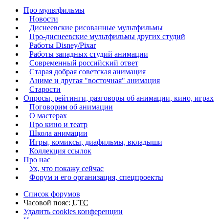
Про мультфильмы
Новости
Диснеевские рисованные мультфильмы
Про-диснеевские мультфильмы других студий
Работы Disney/Pixar
Работы западных студий анимации
Современный российский ответ
Старая добрая советская анимация
Аниме и другая "восточная" анимация
Старости
Опросы, рейтинги, разговоры об анимации, кино, играх
Поговорим об анимации
О мастерах
Про кино и театр
Школа анимации
Игры, комиксы, диафильмы, вкладыши
Коллекция ссылок
Про нас
Ух, что покажу сейчас
Форум и его организация, спецпроекты
Список форумов
Часовой пояс:
UTC
Удалить cookies конференции