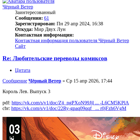
Чёрный Ветер
Заинтересованный
Сообщения:
61
Зарегистрирован:
Пн 29 апр 2024, 16:38
Откуда:
Мир Двух Лун
Контактная информация:
Контактная информация пользователя Чёрный Ветер
Сайт
Re: Любительские переводы комиксов
Цитата
Сообщение
Чёрный Ветер
»
Ср 15 апр 2026, 17:44
Король Лев. Выпуск 3
pdf:
https://vk.com/s/v1/doc/Zji_ngPXoN99Jjl ... -L6CM5KPlA
cbr:
https://vk.com/s/v1/doc/22Ry-gpaq09qqf_ ... r0jFzh6VgM