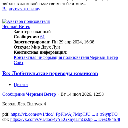
звёзды в ласковой тьме светят тебе и мне...
Вернуться к началу
Чёрный Ветер
Заинтересованный
Сообщения:
61
Зарегистрирован:
Пн 29 апр 2024, 16:38
Откуда:
Мир Двух Лун
Контактная информация:
Контактная информация пользователя Чёрный Ветер
Сайт
Re: Любительские переводы комиксов
Цитата
Сообщение
Чёрный Ветер
»
Вт 14 июл 2026, 12:58
Король Лев. Выпуск 4
pdf:
https://vk.com/s/v1/doc/_FpFIwAj7MrpTJU ... s_z9iytpTQ
cbr:
https://vk.com/s/v1/doc/4yYEGxnytLmGZ9p ... DeaOk4bJlI