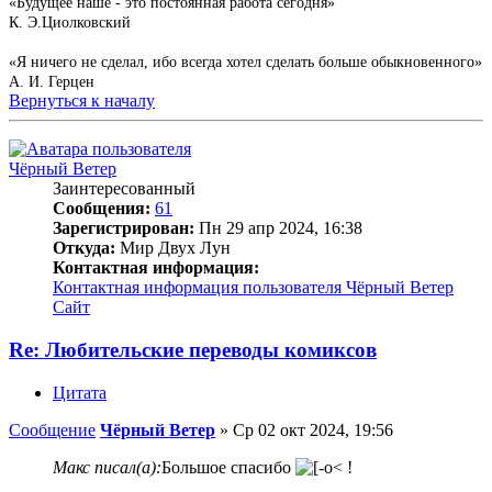
«Будущее наше - это постоянная работа сегодня»
К. Э.Циолковский
«Я ничего не сделал, ибо всегда хотел сделать больше обыкновенного»
А. И. Герцен
Вернуться к началу
Чёрный Ветер
Заинтересованный
Сообщения:
61
Зарегистрирован:
Пн 29 апр 2024, 16:38
Откуда:
Мир Двух Лун
Контактная информация:
Контактная информация пользователя Чёрный Ветер
Сайт
Re: Любительские переводы комиксов
Цитата
Сообщение
Чёрный Ветер
»
Ср 02 окт 2024, 19:56
Макс писал(а):
Большое спасибо
!