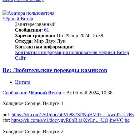
Чёрный Ветер
Заинтересованный
Сообщения:
61
Зарегистрирован:
Пн 29 апр 2024, 16:38
Откуда:
Мир Двух Лун
Контактная информация:
Контактная информация пользователя Чёрный Ветер
Сайт
Re: Любительские переводы комиксов
Цитата
Сообщение
Чёрный Ветер
»
Вс 05 май 2024, 10:38
Холодное Сердце. Выпуск 1
pdf:
https://vk.com/s/v1/doc/56Vb887SPNqHVd7 ... xwoI5_L7Rs
cbr:
https://vk.com/s/v1/doc/ygvR8oR-iajXvLr ... UQ-hwVCjhg
Холодное Сердце. Выпуск 2