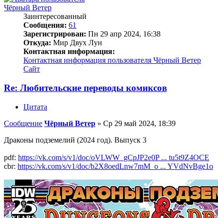
Чёрный Ветер
Заинтересованный
Сообщения:
61
Зарегистрирован:
Пн 29 апр 2024, 16:38
Откуда:
Мир Двух Лун
Контактная информация:
Контактная информация пользователя Чёрный Ветер
Сайт
Re: Любительские переводы комиксов
Цитата
Сообщение
Чёрный Ветер
»
Ср 29 май 2024, 18:39
Драконы подземелий (2024 год). Выпуск 3
pdf:
https://vk.com/s/v1/doc/oVLWW_gCpJP2e0P ... tu5t9Z4OCE
cbr:
https://vk.com/s/v1/doc/b2X8oedLnw7mM_o ... YVdNvBge1o