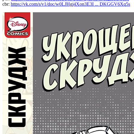
cbr:
https://vk.com/s/v1/doc/w0LJHgj4Xon3E3I ... DKGGV6Xq5s