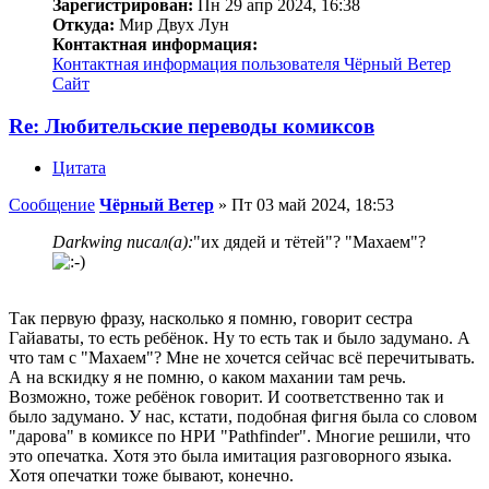
Зарегистрирован:
Пн 29 апр 2024, 16:38
Откуда:
Мир Двух Лун
Контактная информация:
Контактная информация пользователя Чёрный Ветер
Сайт
Re: Любительские переводы комиксов
Цитата
Сообщение
Чёрный Ветер
»
Пт 03 май 2024, 18:53
Darkwing писал(а):
"их дядей и тётей"? "Махаем"?
Так первую фразу, насколько я помню, говорит сестра
Гайаваты, то есть ребёнок. Ну то есть так и было задумано. А
что там с "Махаем"? Мне не хочется сейчас всё перечитывать.
А на вскидку я не помню, о каком махании там речь.
Возможно, тоже ребёнок говорит. И соответственно так и
было задумано. У нас, кстати, подобная фигня была со словом
"дарова" в комиксе по НРИ "Pathfinder". Многие решили, что
это опечатка. Хотя это была имитация разговорного языка.
Хотя опечатки тоже бывают, конечно.