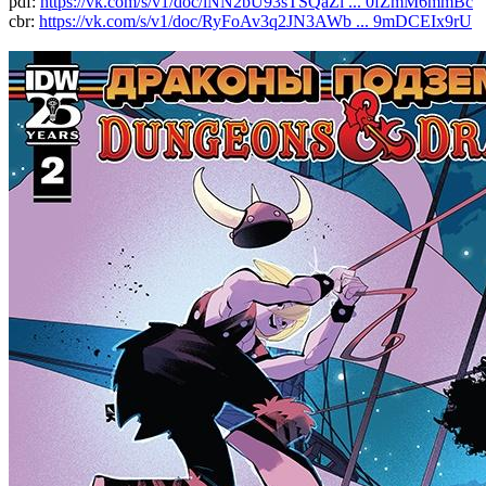
pdf:
https://vk.com/s/v1/doc/iNN2bU93sTSQaZl ... 0fZmM6mmBc
cbr:
https://vk.com/s/v1/doc/RyFoAv3q2JN3AWb ... 9mDCEIx9rU