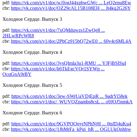
pdf:
https://vk.com/s/v1/doc/wJJogJ44xpbwGWc ... LeQ2enu8Ew
cbr:
https://vk.com/s/v1/doc/OZ29cAL15B108EH ... Jt4kq2G26Y
Холодное Сердце. Выпуск 3
pdf:
https://vk.com/s/v1/doc/7xQMduwzs1ZwQe8 ...
2HLwRPcWR8
cbr:
https://vk.com/s/v1/doc/2PbCz915bQ72wE0 ... 60v4c6ML4A
Холодное Сердце. Выпуск 4
pdf:
https://vk.com/s/v1/doc/3ysQImla3u1-RMU ... YJFjBSISuI
cbr:
https://vk.com/s/v1/doc/h6TkEgcVQr1SYWp ...
OcqGnA9rBY
Холодное Сердце. Выпуск 5
pdf:
https://vk.com/s/v1/doc/3ew-SWrUaVDjEpR ... 9adrYi58ek
cbr:
https://vk.com/s/v1/doc/_WUVQZpambs8csL ... o9JOJ5nmkA
Холодное Сердце. Выпуск 6
pdf:
https://vk.com/s/v1/doc/9GVPOQnyrNPhNjH ... 0tsfD4uKu4
cbr:
https://vk.com/s/v1/doc/1JhMrFa_kPqi_hR ... OGLUkQphbw