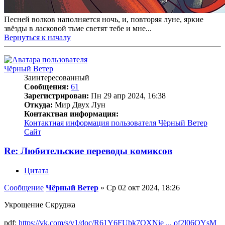
Песней волков наполняется ночь, и, повторяя луне, яркие
звёзды в ласковой тьме светят тебе и мне...
Вернуться к началу
Чёрный Ветер
Заинтересованный
Сообщения:
61
Зарегистрирован:
Пн 29 апр 2024, 16:38
Откуда:
Мир Двух Лун
Контактная информация:
Контактная информация пользователя Чёрный Ветер
Сайт
Re: Любительские переводы комиксов
Цитата
Сообщение
Чёрный Ветер
»
Ср 02 окт 2024, 18:26
Укрощение Скруджа
pdf:
https://vk.com/s/v1/doc/R61Y6FUbk7QXNie ... of2l06OYsM