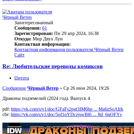
Чёрный Ветер
Заинтересованный
Сообщения:
61
Зарегистрирован:
Пн 29 апр 2024, 16:38
Откуда:
Мир Двух Лун
Контактная информация:
Контактная информация пользователя Чёрный Ветер
Сайт
Re: Любительские переводы комиксов
Цитата
Сообщение
Чёрный Ветер
»
Ср 26 июн 2024, 19:26
Драконы подземелий (2024 год). Выпуск 4
pdf:
https://vk.com/s/v1/doc/GFaFs2pgt3IM6hp ... Ma6zSoAIrk
cbr:
https://vk.com/s/v1/doc/5of1nYDczjswBl6 ... Jtd_6qOFYs