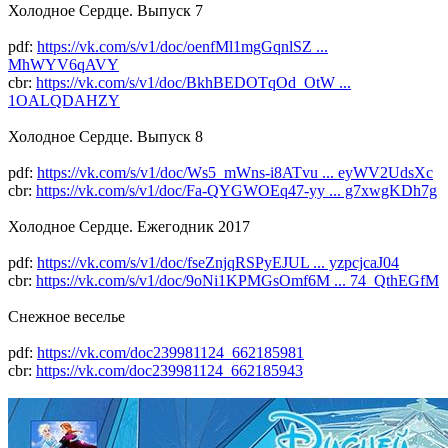
Холодное Сердце. Выпуск 7
pdf:
https://vk.com/s/v1/doc/oenfMl1mgGqnlSZ ...
MhWYV6qAVY
cbr:
https://vk.com/s/v1/doc/BkhBEDOTqOd_OtW ...
1OALQDAHZY
Холодное Сердце. Выпуск 8
pdf:
https://vk.com/s/v1/doc/Ws5_mWns-i8ATvu ... eyWV2UdsXc
cbr:
https://vk.com/s/v1/doc/Fa-QYGWOEq47-yy ... g7xwgKDh7g
Холодное Сердце. Ежегодник 2017
pdf:
https://vk.com/s/v1/doc/fseZnjqRSPyEJUL ... yzpcjcaJ04
cbr:
https://vk.com/s/v1/doc/9oNi1KPMGsOmf6M ... 74_QthEGfM
Снежное веселье
pdf:
https://vk.com/doc239981124_662185981
cbr:
https://vk.com/doc239981124_662185943