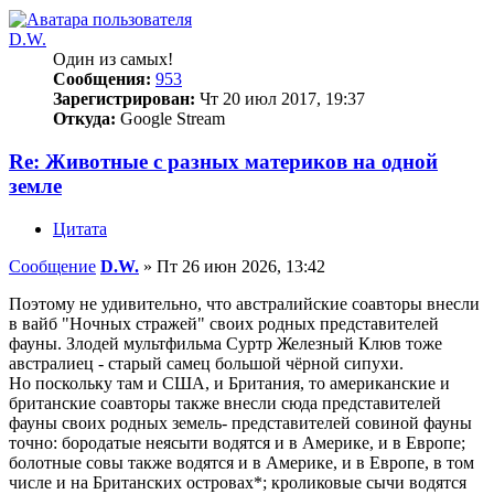
D.W.
Один из самых!
Сообщения:
953
Зарегистрирован:
Чт 20 июл 2017, 19:37
Откуда:
Google Stream
Re: Животные с разных материков на одной
земле
Цитата
Сообщение
D.W.
»
Пт 26 июн 2026, 13:42
Поэтому не удивительно, что австралийские соавторы внесли
в вайб "Ночных стражей" своих родных представителей
фауны. Злодей мультфильма Суртр Железный Клюв тоже
австралиец - старый самец большой чёрной сипухи.
Но поскольку там и США, и Британия, то американские и
британские соавторы также внесли сюда представителей
фауны своих родных земель- представителей совиной фауны
точно: бородатые неясыти водятся и в Америке, и в Европе;
болотные совы также водятся и в Америке, и в Европе, в том
числе и на Британских островах*; кроликовые сычи водятся