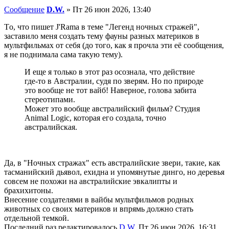
Сообщение
D.W.
»
Пт 26 июн 2026, 13:40
Тo, что пишет J'Rama в теме "Легенд ночных стражей",
заставило меня создать тему фауны разных материков в
мультфильмах от себя (до того, как я прочла эти её сообщения,
я не поднимала сама такую тему).
И еще я только в этот раз осознала, что действие
где-то в Австралии, судя по зверям. Но по природе
это вообще не тот вайб! Наверное, голова забита
стереотипами.
Может это вообще австралийский фильм? Студия
Animal Logic, которая его создала, точно
австралийская.
Да, в "Ночных стражах" есть австралийские звери, такие, как
тасманийский дьявол, ехидна и упомянутые динго, но деревья
совсем не похожи на австралийские эвкалипты и
брахихитоны.
Внесение создателями в вайбы мультфильмов родных
животных со своих материков и впрямь должно стать
отдельной темкой.
Последний раз редактировалось
D.W.
Пт 26 июн 2026, 16:31,