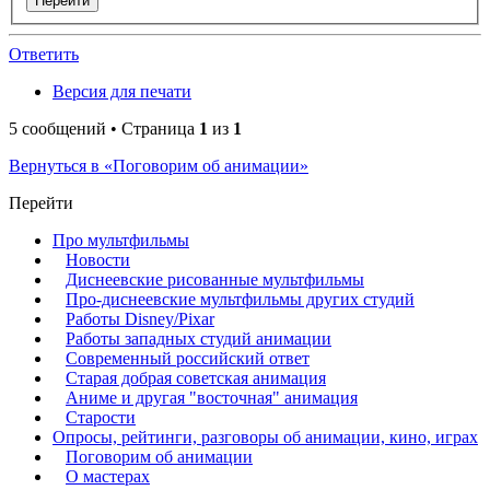
Ответить
Версия для печати
5 сообщений • Страница
1
из
1
Вернуться в «Поговорим об анимации»
Перейти
Про мультфильмы
Новости
Диснеевские рисованные мультфильмы
Про-диснеевские мультфильмы других студий
Работы Disney/Pixar
Работы западных студий анимации
Современный российский ответ
Старая добрая советская анимация
Аниме и другая "восточная" анимация
Старости
Опросы, рейтинги, разговоры об анимации, кино, играх
Поговорим об анимации
О мастерах