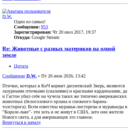
D.W.
Один из самых!
Сообщения:
953
Зарегистрирован:
Чт 20 июл 2017, 19:37
Откуда:
Google Stream
Re: Животные с разных материков на одной
земле
Цитата
Сообщение
D.W.
»
Пт 26 июн 2026, 13:42
Птички, которых в КиЧ кормит диснеевский Зверь, являются
лазурными птичками (сиалиями) и красными кардиналами, да
и Гастон убил себе на чучела таких же типично американских
животных (белоголового орлана и снежного барана-
толсторога). Всем известны муравьи-листорезы и муравьеды в
"Короле-льве"- эти хоть и не живут в США, зато они жители
Нового света, а для американцев это главное.
Вернуться к началу