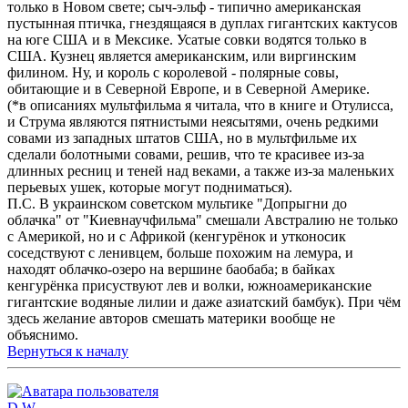
только в Новом свете; сыч-эльф - типично американская
пустынная птичка, гнездящаяся в дуплах гигантских кактусов
на юге США и в Мексике. Усатые совки водятся только в
США. Кузнец является американским, или виргинским
филином. Ну, и король с королевой - полярные совы,
обитающие и в Северной Европе, и в Северной Америке.
(*в описаниях мультфильма я читала, что в книге и Отулисса,
и Струма являются пятнистыми неясытями, очень редкими
совами из западных штатов США, но в мультфильме их
сделали болотными совами, решив, что те красивее из-за
длинных ресниц и теней над веками, а также из-за маленьких
перьевых ушек, которые могут подниматься).
П.С. В украинском советском мультике "Допрыгни до
облачка" от "Киевнаучфильма" смешали Австралию не только
с Америкой, но и с Африкой (кенгурёнок и утконосик
соседствуют с ленивцем, больше похожим на лемура, и
находят облачко-озеро на вершине баобаба; в байках
кенгурёнка присуствуют лев и волки, южноамериканские
гигантские водяные лилии и даже азиатский бамбук). При чём
здесь желание авторов смешать материки вообще не
объяснимо.
Вернуться к началу
D.W.