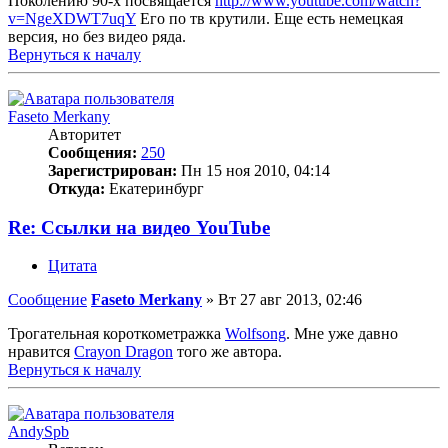
Поколению 90-х посвящается
http://www.youtube.com/watch?
v=NgeXDWT7uqY
Его по тв крутили. Еще есть немецкая
версия, но без видео ряда.
Вернуться к началу
Faseto Merkany
Авторитет
Сообщения:
250
Зарегистрирован:
Пн 15 ноя 2010, 04:14
Откуда:
Екатеринбург
Re: Ссылки на видео YouTube
Цитата
Сообщение
Faseto Merkany
»
Вт 27 авг 2013, 02:46
Трогательная короткометражка
Wolfsong
. Мне уже давно
нравится
Crayon Dragon
того же автора.
Вернуться к началу
AndySpb