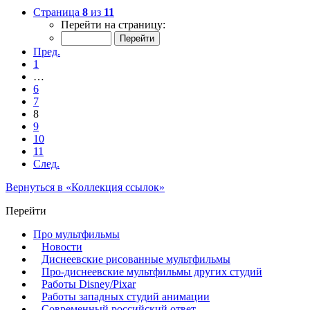
Страница
8
из
11
Перейти на страницу:
Пред.
1
…
6
7
8
9
10
11
След.
Вернуться в «Коллекция ссылок»
Перейти
Про мультфильмы
Новости
Диснеевские рисованные мультфильмы
Про-диснеевские мультфильмы других студий
Работы Disney/Pixar
Работы западных студий анимации
Современный российский ответ