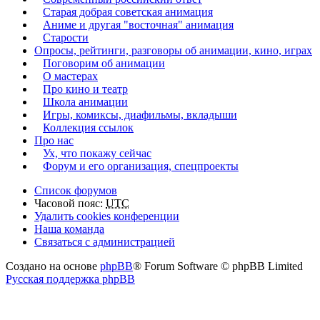
Старая добрая советская анимация
Аниме и другая "восточная" анимация
Старости
Опросы, рейтинги, разговоры об анимации, кино, играх
Поговорим об анимации
О мастерах
Про кино и театр
Школа анимации
Игры, комиксы, диафильмы, вкладыши
Коллекция ссылок
Про нас
Ух, что покажу сейчас
Форум и его организация, спецпроекты
Список форумов
Часовой пояс:
UTC
Удалить cookies конференции
Наша команда
Связаться с администрацией
Создано на основе
phpBB
® Forum Software © phpBB Limited
Русская поддержка phpBB