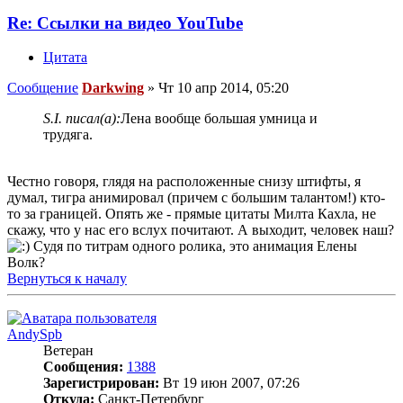
Re: Ссылки на видео YouTube
Цитата
Сообщение
Darkwing
»
Чт 10 апр 2014, 05:20
S.I. писал(а):
Лена вообще большая умница и
трудяга.
Честно говоря, глядя на расположенные снизу штифты, я
думал, тигра анимировал (причем с большим талантом!) кто-
то за границей. Опять же - прямые цитаты Милта Кахла, не
скажу, что у нас его вслух почитают. А выходит, человек наш?
Судя по титрам одного ролика, это анимация Елены
Волк?
Вернуться к началу
AndySpb
Ветеран
Сообщения:
1388
Зарегистрирован:
Вт 19 июн 2007, 07:26
Откуда:
Санкт-Петербург