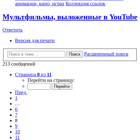
анимации, кино, играх
Коллекция ссылок
Мультфильмы, выложенные в YouTube
Ответить
Версия для печати
Расширенный поиск
Поиск
213 сообщений
Страница
8
из
11
Перейти на страницу:
Пред.
1
…
6
7
8
9
10
11