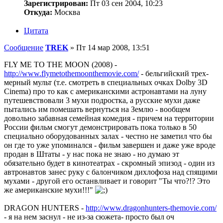
Зарегистрирован:
Пт 03 сен 2004, 10:23
Откуда:
Москва
Цитата
Сообщение
TREK
»
Пт 14 мар 2008, 13:51
FLY ME TO THE MOON (2008) -
http://www.flymetothemoonthemovie.com/
- бельгийский трех-
мерный мульт (т.е. смотреть в специальных очках Dolby 3D
Cinema) про то как с американскими астронавтами на луну
путешевствовали 3 мухи подростка, а русские мухи даже
пытались им помешать вернуться на Землю - вообщем
довольно забавная семейная комедия - причем на территории
России фильм смогут демонстрировать пока только в 50
специально оборудованных залах - честно не заметил что бы
он где то уже упоминался - фильм завершен и даже уже вроде
продан в Штаты - у нас пока не знаю - но думаю эт
обязательно будет в кинотеатрах - скромный эпизод - один из
автронавтов занес руку с балончиком дихлофоза над спящими
мухами - другой его останвливает и говорит "Ты что?!? Это
же американские мухи!!!"
DRAGON HUNTERS -
http://www.dragonhunters-themovie.com/
- я на нем заснул - не из-за сюжета- просто был оч