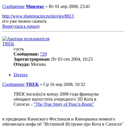
Сообщение
Минлекс
»
Вт 01 апр 2008, 23:41
http://www.sharereactor.ru/movies/8813
его уже можно скачать
Вернуться к началу
TREK
гость
Сообщения:
729
Зарегистрирован:
Пт 03 сен 2004, 10:23
Откуда:
Москва
Цитата
Сообщение
TREK
»
Ср 16 апр 2008, 10:32
TREK писал(а):
к концу 2008 года французы
обещают выпустить очередного 3D Кота в
Сапогах -
"The True Story of Puss’n Boots"
в предверии Каннского Фестиваля и Кинорынка немного
обновилась инфа об "Истинной Истроии про Кота в Сапогах"