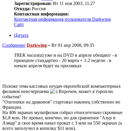
Зарегистрирован:
Вт 11 ноя 2003, 11:27
Откуда:
Россия
Контактная информация:
Контактная информация пользователя Darkwing
Сайт
Цитата
Сообщение
Darkwing
»
Вт 01 апр 2008, 09:35
TREK писал(а):
уже и на DVD в апреле обещают - в
принципе стандартно - 20 марта + 1-2 недели - в
начале апреля будет на прилавках
Похоже тема кассовых неудач европейский компьютерных
фильмов неисчерпаема
Впрочем, может я тороплю
события?
"Охотники на драконов" стартовал наконец собственно во
Франции.
На 406 экранах мультфильм собрал относительно скромные
$1,8 млн. Не провал, конечно, но для сравнения "Азур и
Азмар" в свое время начал прокат с 3 млн на 550 экранах (а
всего заполучил в копилку $11 млн).