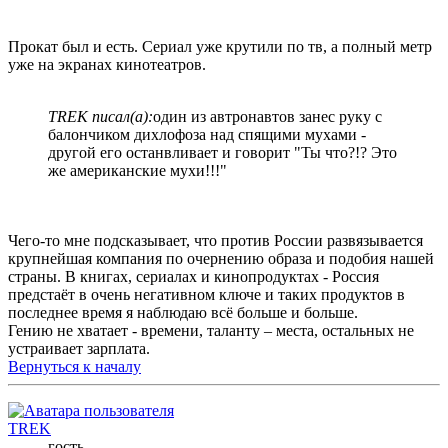
Прокат был и есть. Сериал уже крутили по тв, а полный метр
уже на экранах кинотеатров.
TREK писал(а):
один из автронавтов занес руку с
балончиком дихлофоза над спящими мухами -
другой его останвливает и говорит "Ты что?!? Это
же американские мухи!!!"
Чего-то мне подсказывает, что против России развязывается
крупнейшая компания по очернению образа и подобия нашей
страны. В книгах, сериалах и кинопродуктах - Россия
предстаёт в очень негативном ключе и таких продуктов в
последнее время я наблюдаю всё больше и больше.
Гению не хватает - времени, таланту – места, остальных не
устраивает зарплата.
Вернуться к началу
TREK
гость