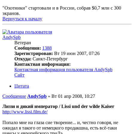
"Охотники" стартовали и в России, собрав $0,7 млн с 300
экранов.
Вернуться к началу
AndySpb
Ветеран
Сообщения:
1388
Зарегистрирован:
Вт 19 июн 2007, 07:26
Откуда:
Санкт-Петербург
Контактная информация:
Контактная информация пользователя AndySpb
Сайт
Цитата
Сообщение
AndySpb
»
Вт 01 апр 2008, 10:27
Лиззи и дикий император / Lissi und der wilde Kaiser
http://www.lissi.film.de/
Попало мне на глаза сие творение... и, честно говоря, не
ожидал я такого от немецкого продакшна, есть всё-таки
шансы у европейского триДэ.