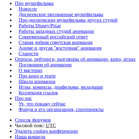
Про мультфильмы
Новости
Диснеевские рисованные мультфильмы
Про-диснеевские мультфильмы других студий
Работы Disney/Pixar
Работы западных студий анимации
Современный российский ответ
Старая добрая советская анимация
Аниме и другая "восточная" анимация
Старости
Опросы, рейтинги, разговоры об анимации, кино, играх
Поговорим об анимации
О мастерах
Про кино и театр
Школа анимации
Игры, комиксы, диафильмы, вкладыши
Коллекция ссылок
Про нас
Ух, что покажу сейчас
Форум и его организация, спецпроекты
Список форумов
Часовой пояс:
UTC
Удалить cookies конференции
Наша команда