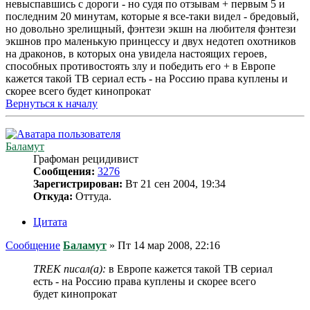
невыспавшись с дороги - но судя по отзывам + первым 5 и
последним 20 минутам, которые я все-таки видел - бредовый,
но довольно зрелищный, фэнтези экшн на любителя фэнтези
экшнов про маленькую принцессу и двух недотеп охотников
на драконов, в которых она увидела настоящих героев,
способных противостоять злу и победить его + в Европе
кажется такой ТВ сериал есть - на Россию права куплены и
скорее всего будет кинопрокат
Вернуться к началу
Баламут
Графоман рецидивист
Сообщения:
3276
Зарегистрирован:
Вт 21 сен 2004, 19:34
Откуда:
Оттуда.
Цитата
Сообщение
Баламут
»
Пт 14 мар 2008, 22:16
TREK писал(а):
в Европе кажется такой ТВ сериал
есть - на Россию права куплены и скорее всего
будет кинопрокат