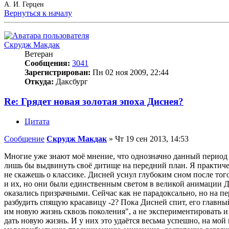
А. И. Герцен
Вернуться к началу
Скрудж Макдак
Ветеран
Сообщения:
3041
Зарегистрирован:
Пн 02 ноя 2009, 22:44
Откуда:
Даксбург
Re: Грядет новая золотая эпоха Диснея?
Цитата
Сообщение
Скрудж Макдак
»
Чт 19 сен 2013, 14:53
Многие уже знают моё мнение, что однозначно данный период
лишь бы выдвинуть своё дитище на передний план. Я практичес
не скажешь о классике. Дисней уснул глубоким сном после того,
и их, но они были единственным светом в великой анимации Дис
оказались призрачными. Сейчас как не парадоксально, но на пе
разбудить спящую красавицу -2? Пока Дисней спит, его главный
им новую жизнь сквозь поколения", а не экспериментировать и 
дать новую жизнь. И у них это удаётся весьма успешно, на мой 