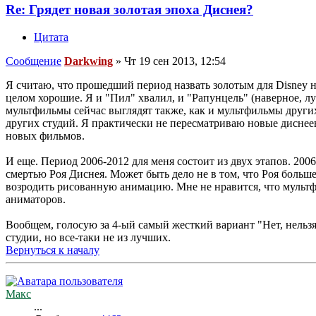
Re: Грядет новая золотая эпоха Диснея?
Цитата
Сообщение
Darkwing
»
Чт 19 сен 2013, 12:54
Я считаю, что прошедший период назвать золотым для Disney н
целом хорошие. Я и "Пил" хвалил, и "Рапунцель" (наверное, л
мультфильмы сейчас выглядят также, как и мультфильмы других 
других студий. Я практически не пересматриваю новые диснее
новых фильмов.
И еще. Период 2006-2012 для меня состоит из двух этапов. 20
смертью Роя Диснея. Может быть дело не в том, что Роя больше
возродить рисованную анимацию. Мне не нравится, что мультф
аниматоров.
Вообщем, голосую за 4-ый самый жесткий вариант "Нет, нельз
студии, но все-таки не из лучших.
Вернуться к началу
Макс
...