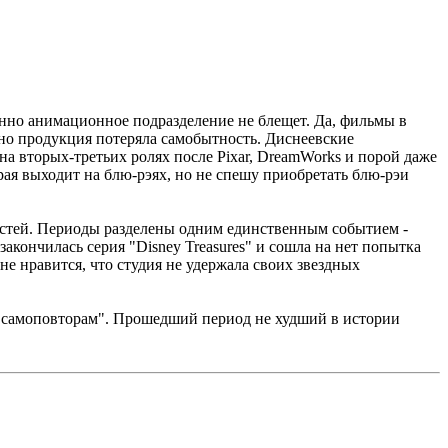
менно анимационное подразделение не блещет. Да, фильмы в
 но продукция потеряла самобытность. Диснеевские
на вторых-третьих ролях после Pixar, DreamWorks и порой даже
ая выходит на блю-рэях, но не спешу приобретать блю-рэи
овостей. Периоды разделены одним единственным событием -
закончилась серия "Disney Treasures" и сошла на нет попытка
е нравится, что студия не удержала своих звездных
 и самоповторам". Прошедший период не худший в истории