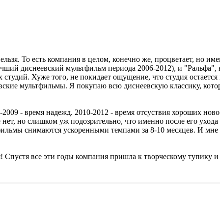
ельзя. То есть компания в целом, конечно же, процветает, но и
учший диснеевский мультфильм периода 2006-2012), и "Ральфа",
студий. Хуже того, не покидает ощущение, что студия остается 
вские мультфильмы. Я покупаю всю диснеевскую классику, котор
06-2009 - время надежд. 2010-2012 - время отсуствия хороших н
 нет, но слишком уж подозрительно, что именно после его ухода 
ильмы снимаются ускоренными темпами за 8-10 месяцев. И мне н
я! Спустя все эти годы компания пришла к творческому тупику