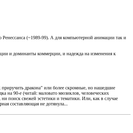
 Ренессанса (~1989-99). А для компьютерной анимации так и
мации и доминанты коммерции, и надежда на изменения к
 приручить дракона" или более скромные, но нашедшие
дка на 90-е (читай: маловато мюзиклов, человеческих
ни поиск свежей эстетики и тематики. Или, как в случае
ная составляющая не дотянула...