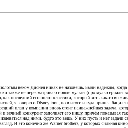
 золотым веком Диснея никак не назовёшь. Были надежды, когд
ки также не пересматриваю новые мульты (про мультсериалы вооб
 как последний его оплот классики, который хоть как-то выживал
ней, я говорю о Disney toon, но в итоге и туда пришла бацилла,
редний план у компании вновь стоит наиважнейшая задача, которая
 и вечный конкурент заполняет его нишу, причём показывая так,
издеваться над ними, будто это вещь. У них пусть и нет задачи
взгляд. И это конечно же Warner brothers, у которых сильная кин