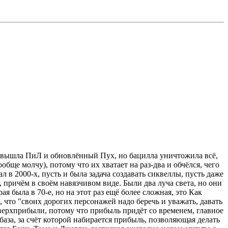
а вышла ПиЛ и обновлённый Пух, но бацилла уничтожила всё,
ще молчу), потому что их хватает на раз-два и обчёлся, чего
 в 2000-х, пусть и была задача создавать сиквеллы, пусть даже
 причём в своём навязчивом виде. Были два луча света, но они
 была в 70-е, но на этот раз ещё более сложная, это Как
 что "своих дорогих персонажей надо беречь и уважать, давать
 сверхприбыли, потому что прибыль придёт со временем, главное
обаза, за счёт которой набирается прибыль, позволяющая делать