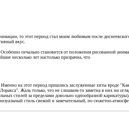
нимации, то этот период стал моим любимым после диснеевского
тивный вкус.
ен. Особенно печально становится от положения рисованной ани
йшие несколько лет настолько призрачна, что
 Именно на этот период пришлись заслуженные хиты вроде "Как
Лоракса". Жаль только, что не слишком-то заметна в них ни огля
льных стилей за пределами довольно однообразной карикатуры), 
визуальный стиль свежий и замечательный, но сюжетно-атмосфер