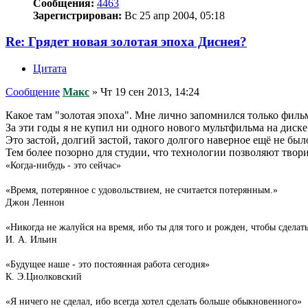
Сообщения:
4463
Зарегистрирован:
Вс 25 апр 2004, 05:18
Re: Грядет новая золотая эпоха Диснея?
Цитата
Сообщение
Макс
»
Чт 19 сен 2013, 14:24
Какое там "золотая эпоха". Мне лично запомнился только фильм
За эти годы я не купил ни одного нового мультфильма на диске
Это застой, долгий застой, такого долгого наверное ещё не был
Тем более позорно для студии, что технологии позволяют твори
«Когда-нибудь - это сейчас»
«Время, потерянное с удовольствием, не считается потерянным.»
Джон Леннон
«Никогда не жалуйся на время, ибо ты для того и рожден, чтобы сделат
И. А. Ильин
«Будущее наше - это постоянная работа сегодня»
К. Э.Циолковский
«Я ничего не сделал, ибо всегда хотел сделать больше обыкновенного»