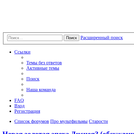
Расширенный поиск
Поиск
Ссылки
Темы без ответов
Активные темы
Поиск
Наша команда
FAQ
Вход
Регистрация
Список форумов
Про мультфильмы
Старости
Новая золотая эпоха Диснея? (обсуждени