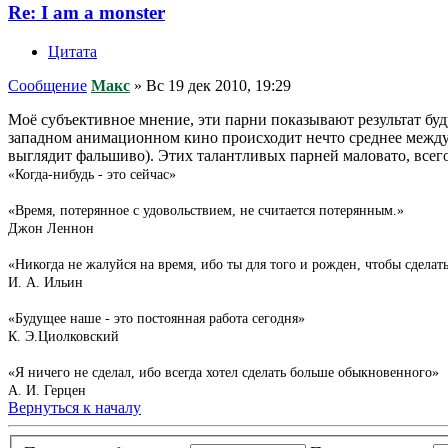
Re: I am a monster
Цитата
Сообщение
Макс
»
Вс 19 дек 2010, 19:29
Моё субъективное мнение, эти парни показывают результат буду
западном анимационном кино происходит нечто среднее между 
выглядит фальшиво). Этих талантливых парней маловато, всего
«Когда-нибудь - это сейчас»
«Время, потерянное с удовольствием, не считается потерянным.»
Джон Леннон
«Никогда не жалуйся на время, ибо ты для того и рожден, чтобы сделат
И. А. Ильин
«Будущее наше - это постоянная работа сегодня»
К. Э.Циолковский
«Я ничего не сделал, ибо всегда хотел сделать больше обыкновенного»
А. И. Герцен
Вернуться к началу