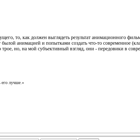
щего, то, как должен выглядеть результат анимационного фильма
былой анимацией и попытками создать что-то современное (кла
 трое, но, на мой субъективный взгляд, они - передовики в сов
ь его лучше.»