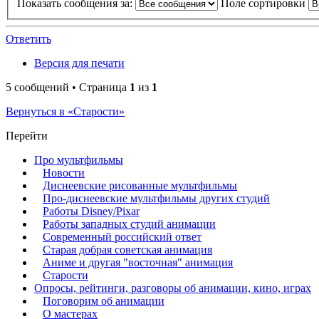
Показать сообщения за:
Поле сортировки
Ответить
Версия для печати
5 сообщений • Страница
1
из
1
Вернуться в «Старости»
Перейти
Про мультфильмы
Новости
Диснеевские рисованные мультфильмы
Про-диснеевские мультфильмы других студий
Работы Disney/Pixar
Работы западных студий анимации
Современный российский ответ
Старая добрая советская анимация
Аниме и другая "восточная" анимация
Старости
Опросы, рейтинги, разговоры об анимации, кино, играх
Поговорим об анимации
О мастерах