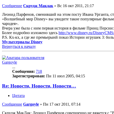
Сообщение
Скрудж Макдак
»
Вс 16 окт 2011, 21:17
Леонид Парфенов, сменивший на этом посту Ивана Урганта, ст
«Волшебный мир Disney» вы увидите такие популярные фильмы
чародея».
Вчера уже была с ним первая история в фильме Принц Персии: п
Более подробно изложено здесь
http://www.disney.ru/DisneyCMS/C
P.S. Кх-кх, а где же премьерынй показ Истории игрушек 3: бол
Мультсериалы Disney
Вернуться к началу
Gargoyle
...
Сообщения:
718
Зарегистрирован:
Пн 11 июл 2005, 04:15
Re: Новости, Новости, Новости…
Цитата
Сообщение
Gargoyle
»
Пн 17 окт 2011, 07:14
Cкрудж МакДак: Леонид Парфенов совершенно не вяжется с "В