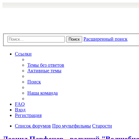
Расширенный поиск
Поиск
Ссылки
Темы без ответов
Активные темы
Поиск
Наша команда
FAQ
Вход
Регистрация
Список форумов
Про мультфильмы
Старости
Леонид Парфенов - ведущий "Волшебно