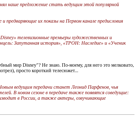
инял наше предложение стать ведущим этой популярной
ще и предваряющие их показы на Первом канале предисловия
р Disney» телевизионные премьеры художественных и
унцель: Запутанная история», «ТРОН: Наследие» и «Ученик
бный мир Disney"? Не знаю. По-моему, для него это мелковато,
мотрел), просто короткий телесюжет...
 Новым ведущим передачи станет Леонид Парфенов, чья
лей. В новом сезоне в передаче также появятся соведущие:
изводит в России, а также актеры, озвучивающие