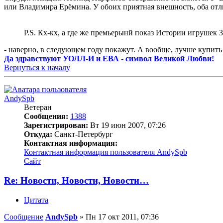
или Владимира Ерёмина. У обоих приятная внешность, оба от
P.S. Кх-кх, а где же премьерынй показ Истории игрушек 3
- наверно, в следующем году покажут. А вообще, лучше купит
Да здравствуют УОЛЛ-И и ЕВА - символ Великой Любви!
Вернуться к началу
AndySpb
Ветеран
Сообщения:
1388
Зарегистрирован:
Вт 19 июн 2007, 07:26
Откуда:
Санкт-Петербург
Контактная информация:
Контактная информация пользователя AndySpb
Сайт
Re: Новости, Новости, Новости…
Цитата
Сообщение
AndySpb
»
Пн 17 окт 2011, 07:36