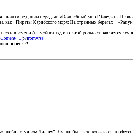
ал новым ведущим передачи «Волшебный мир Disney» на Первом 
, как «Пираты Карибского моря: На странных берегах», «Рапун
ески времени (на мой взгляд он с этой ролью справляется лучше
ontent/ ... p?from=rss
ьшой побег?!?!
олшебным миром Диснея". Лучше бы взяли кого-то из професси