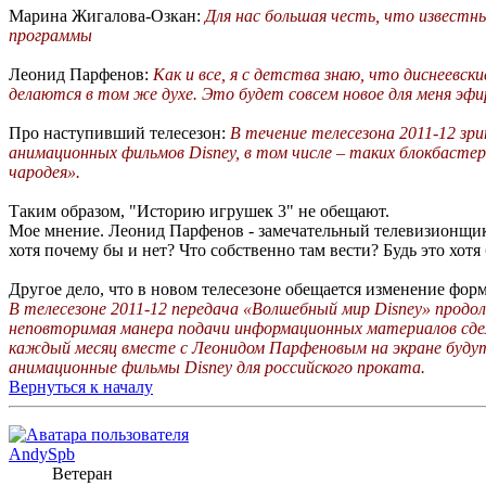
Марина Жигалова-Озкан:
Для нас большая честь, что извест
программы
Леонид Парфенов:
Как и все, я с детства знаю, что диснеевск
делаются в том же духе. Это будет совсем новое для меня эфи
Про наступивший телесезон:
В течение телесезона 2011-12 зр
анимационных фильмов Disney, в том числе – таких блокбасте
чародея».
Таким образом, "Историю игрушек 3" не обещают.
Мое мнение. Леонид Парфенов - замечательный телевизионщик, 
хотя почему бы и нет? Что собственно там вести? Будь это хотя
Другое дело, что в новом телесезоне обещается изменение форм
В телесезоне 2011-12 передача «Волшебный мир Disney» прод
неповторимая манера подачи информационных материалов сдела
каждый месяц вместе с Леонидом Парфеновым на экране будут 
анимационные фильмы Disney для российского проката.
Вернуться к началу
AndySpb
Ветеран