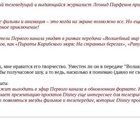
ный телеведущий и выдающийся журналист Леонид Парфенов пр
ие фильмы и анимация – это когда на экране возможно все. Но е
рное приключение!
ители Первого канала увидят в рамках передачи «Волшебный ми
ров, как «Пираты Карибского моря: На странных берегах», «Рап
мне нравится его творчество. Уместен ли он в передаче "Волше
 бы получасовое шоу, а то ведь, насколько я понимаю (давно не с
ата:
олжит выходить в эфир Первого канала в обновленном формате.
ет презентацию проектов Disney еще интереснее для телезрите
появляться звезды фильмов и телепередач, которые Disney про