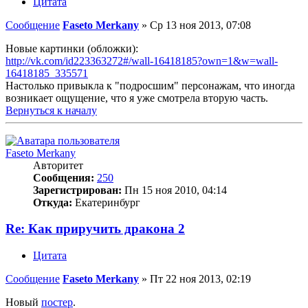
Цитата
Сообщение
Faseto Merkany
»
Ср 13 ноя 2013, 07:08
Новые картинки (обложки):
http://vk.com/id223363272#/wall-16418185?own=1&w=wall-
16418185_335571
Настолько привыкла к "подросшим" персонажам, что иногда
возникает ощущение, что я уже смотрела вторую часть.
Вернуться к началу
Faseto Merkany
Авторитет
Сообщения:
250
Зарегистрирован:
Пн 15 ноя 2010, 04:14
Откуда:
Екатеринбург
Re: Как приручить дракона 2
Цитата
Сообщение
Faseto Merkany
»
Пт 22 ноя 2013, 02:19
Новый
постер
.