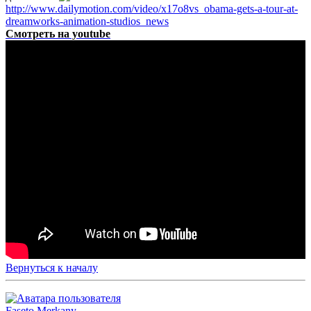
http://www.dailymotion.com/video/x17o8vs_obama-gets-a-tour-at-
dreamworks-animation-studios_news
Смотреть на youtube
Вернуться к началу
Faseto Merkany