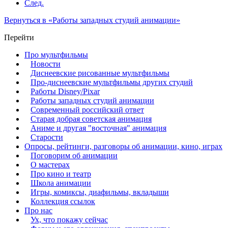
След.
Вернуться в «Работы западных студий анимации»
Перейти
Про мультфильмы
Новости
Диснеевские рисованные мультфильмы
Про-диснеевские мультфильмы других студий
Работы Disney/Pixar
Работы западных студий анимации
Современный российский ответ
Старая добрая советская анимация
Аниме и другая "восточная" анимация
Старости
Опросы, рейтинги, разговоры об анимации, кино, играх
Поговорим об анимации
О мастерах
Про кино и театр
Школа анимации
Игры, комиксы, диафильмы, вкладыши
Коллекция ссылок
Про нас
Ух, что покажу сейчас