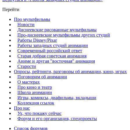
Перейти
Про мультфильмы
Новости
Диснеевские рисованные мультфильмы
Про-диснеевские мультфильмы других студий
Работы Disney/Pixar
Работы западных студий анимации
Современный российский ответ
Старая добрая советская анимация
Аниме и другая "восточная" анимация
Старости
Опросы, рейтинги, разговоры об анимации, кино, играх
Поговорим об анимации
О мастерах
Про кино и театр
Школа анимации
Игры, комиксы, диафильмы, вкладыши
Коллекция ссылок
Про нас
Ух, что покажу сейчас
Форум и его организация, спецпроекты
Список форумов