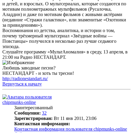
и детей, и взрослых. О мультсериалах, которые создаются по
мотивам полнометражных мультфильмов (Русалочка,
Аладдин) и даже по мотивам фильмов с живыми актёрами
(недавние «Стражи галактики», или знаменитые «Охотники
за привидениями»).
Воспоминания из детства, аналитика, и истории о том,
почему трёхмерный мультсериал «Звёздные войны —
Повстанцы» получился в несколько раз лучше седьмого
эпизода.
Слушайте программу «МультАномалия» в среду, 13 апреля, в
21:00 на Радио НЕСТАНДАРТ.
Любишь заводные песни?
НЕСТАНДАРТ - и хоть ты тресни!
http://radionestandart.ru/
Вернуться к началу
chipmunks-online
Заинтересованный
Сообщения:
32
Зарегистрирован:
Вт 11 янв 2011, 23:06
Контактная информация:
Контактная информация пользователя chipmunks-online