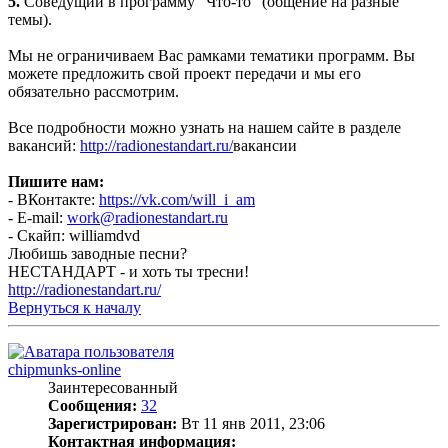
5.
Соведущий в программу "Что-то" (общение на разные
темы).
Мы не ограничиваем Вас рамками тематики программ. Вы
можете предложить свой проект передачи и мы его
обязательно рассмотрим.
Все подробности можно узнать на нашем сайте в разделе
вакансий:
http://radionestandart.ru/
вакансии
Пишите нам:
- ВКонтакте:
https://vk.com/will_i_am
- E-mail:
work@radionestandart.ru
- Скайп: williamdvd
Любишь заводные песни?
НЕСТАНДАРТ - и хоть ты тресни!
http://radionestandart.ru/
Вернуться к началу
chipmunks-online
Заинтересованный
Сообщения:
32
Зарегистрирован:
Вт 11 янв 2011, 23:06
Контактная информация: