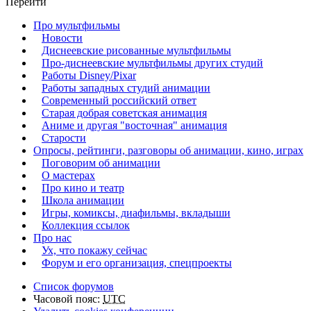
Перейти
Про мультфильмы
Новости
Диснеевские рисованные мультфильмы
Про-диснеевские мультфильмы других студий
Работы Disney/Pixar
Работы западных студий анимации
Современный российский ответ
Старая добрая советская анимация
Аниме и другая "восточная" анимация
Старости
Опросы, рейтинги, разговоры об анимации, кино, играх
Поговорим об анимации
О мастерах
Про кино и театр
Школа анимации
Игры, комиксы, диафильмы, вкладыши
Коллекция ссылок
Про нас
Ух, что покажу сейчас
Форум и его организация, спецпроекты
Список форумов
Часовой пояс:
UTC