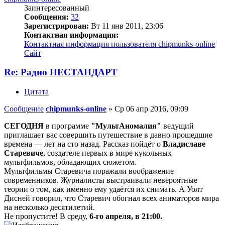
Заинтересованный
Сообщения:
32
Зарегистрирован:
Вт 11 янв 2011, 23:06
Контактная информация:
Контактная информация пользователя chipmunks-online
Сайт
Re: Радио НЕСТАНДАРТ
Цитата
Сообщение
chipmunks-online
»
Ср 06 апр 2016, 09:09
СЕГОДНЯ
в программе
"МультАномалия"
ведущий
приглашает вас совершить путешествие в давно прошедшие
времена — лет на сто назад. Рассказ пойдёт о
Владиславе
Старевиче
, создателе первых в мире кукольных
мультфильмов, обладающих сюжетом.
Мультфильмы Старевича поражали воображение
современников. Журналисты выстраивали невероятные
теории о том, как именно ему удаётся их снимать. А Уолт
Дисней говорил, что Старевич обогнал всех аниматоров мира
на несколько десятилетий.
Не пропустите! В среду,
6-го апреля, в 21:00.