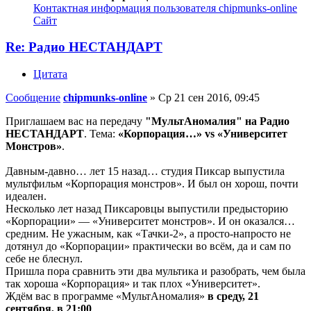
Контактная информация пользователя chipmunks-online
Сайт
Re: Радио НЕСТАНДАРТ
Цитата
Сообщение
chipmunks-online
»
Ср 21 сен 2016, 09:45
Приглашаем вас на передачу
"МультАномалия" на Радио
НЕСТАНДАРТ
. Тема:
«Корпорация…» vs «Университет
Монстров»
.
Давным-давно… лет 15 назад… студия Пиксар выпустила
мультфильм «Корпорация монстров». И был он хорош, почти
идеален.
Несколько лет назад Пиксаровцы выпустили предысторию
«Корпорации» — «Университет монстров». И он оказался…
средним. Не ужасным, как «Тачки-2», а просто-напросто не
дотянул до «Корпорации» практически во всём, да и сам по
себе не блеснул.
Пришла пора сравнить эти два мультика и разобрать, чем была
так хороша «Корпорация» и так плох «Университет».
Ждём вас в программе «МультАномалия»
в среду, 21
сентября, в 21:00
.