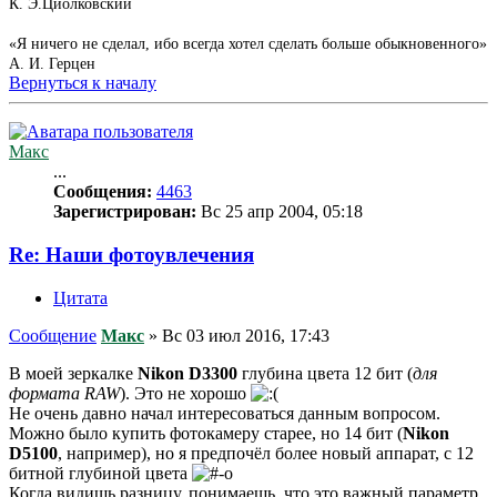
К. Э.Циолковский
«Я ничего не сделал, ибо всегда хотел сделать больше обыкновенного»
А. И. Герцен
Вернуться к началу
Макс
...
Сообщения:
4463
Зарегистрирован:
Вс 25 апр 2004, 05:18
Re: Наши фотоувлечения
Цитата
Сообщение
Макс
»
Вс 03 июл 2016, 17:43
В моей зеркалке
Nikon D3300
глубина цвета 12 бит (
для
формата RAW
). Это не хорошо
Не очень давно начал интересоваться данным вопросом.
Можно было купить фотокамеру старее, но 14 бит (
Nikon
D5100
, например), но я предпочёл более новый аппарат, с 12
битной глубиной цвета
Когда видишь разницу, понимаешь, что это важный параметр.