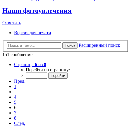
Наши фотоувлечения
Ответить
Версия для печати
Расширенный поиск
Поиск
151 сообщение
Страница
6
из
8
Перейти на страницу:
Пред.
1
…
4
5
6
7
8
След.