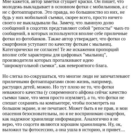
Мне кажется, автор заметки сгущает краски. Он пишет, что
молодежь выкладывает в основном фотки с мобильников, а с
не с фотоаппаратов. Это правда, но большинство из них, не
будь у них мобильной съемки, скорее всего, просто ничего
своего не выкладывали бы. Замечу, что львиную долю
сообщений в соцсетях представляют собой "репосты" чьих-то
сообщений, в которых используются вполне себе приличные
фотки из фотобанков. Также автор утверждает, что фотки со
смартфонов уступают по качеству фоткам с мыльниц.
Категорически не согласен! Те же искажения пропорций
вполне себе характерны для цифровых "мыльниц",
производители которых проталкивают идею
"широкоугольной съемки", как невероятного блага.
Но слегка по-сокрушаться, что многие люди не запечатлевают
приличными фотоаппаратами свою жизнь, например,
растущих детей, можно. Но тут плохо не то, что фотки
неважного качества (у современного айфона сейчас качество
съемки такое, что меня просто изумляет), а то, что фотки не
спешат сохранять на компьютере, чтобы посмотреть на
большом экране, и не печатают. Может быть я не прав, и мои
опасения безосновательны, но я не воспринимаю смартфон,
как надежное хранилище информации. Аналогично я не
верю, что соцсети являются хорошим хранилищем. Ну, ок,
выложил ты фотосессию, а она ушла в историю, и привет....