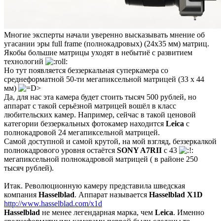
Многие эксперты начали уверенно высказывать мнение об
угасании эры full frame (полнокадровых) (24х35 мм) матриц.
Якобы большие матрицы уходят в небытиё с развитием
технологий
Но тут появляется беззеркальная суперкамера со
среднеформатной 50-ти мегапиксельной матрицей (33 x 44
мм)
Да, для нас эта камера будет стоить тысяч 500 рублей, но
аппарат с такой серьёзной матрицей вошёл в класс
любительских камер. Например, сейчас в такой ценовой
категории беззеркальных фотокамер находится
Leica
с
полнокадровой 24 мегапиксельной матрицей.
Самой доступной и самой крутой, на мой взгляд, беззеркалкой
полнокадрового уровня остаётся
SONY A7RII
с 43
мегапиксельной полнокадровой матрицей ( в районе 250
тысяч рублей).
Итак. Революционную камеру представила шведская
компания
Hasselblad
. Аппарат называется
Hasselblad X1D
http://www.hasselblad.com/x1d
Hasselblad
не менее легендарная марка, чем
Leica
. Именно