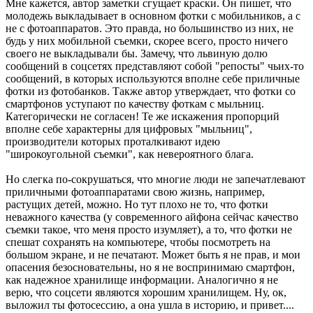
Мне кажется, автор заметки сгущает краски. Он пишет, что
молодежь выкладывает в основном фотки с мобильников, а с
не с фотоаппаратов. Это правда, но большинство из них, не
будь у них мобильной съемки, скорее всего, просто ничего
своего не выкладывали бы. Замечу, что львиную долю
сообщений в соцсетях представляют собой "репосты" чьих-то
сообщений, в которых используются вполне себе приличные
фотки из фотобанков. Также автор утверждает, что фотки со
смартфонов уступают по качеству фоткам с мыльниц.
Категорически не согласен! Те же искажения пропорций
вполне себе характерны для цифровых "мыльниц",
производители которых проталкивают идею
"широкоугольной съемки", как невероятного блага.
Но слегка по-сокрушаться, что многие люди не запечатлевают
приличными фотоаппаратами свою жизнь, например,
растущих детей, можно. Но тут плохо не то, что фотки
неважного качества (у современного айфона сейчас качество
съемки такое, что меня просто изумляет), а то, что фотки не
спешат сохранять на компьютере, чтобы посмотреть на
большом экране, и не печатают. Может быть я не прав, и мои
опасения безосновательны, но я не воспринимаю смартфон,
как надежное хранилище информации. Аналогично я не
верю, что соцсети являются хорошим хранилищем. Ну, ок,
выложил ты фотосессию, а она ушла в историю, и привет....