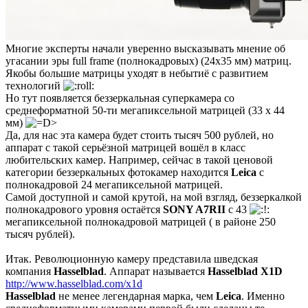
Многие эксперты начали уверенно высказывать мнение об
угасании эры full frame (полнокадровых) (24х35 мм) матриц.
Якобы большие матрицы уходят в небытиё с развитием
технологий
Но тут появляется беззеркальная суперкамера со
среднеформатной 50-ти мегапиксельной матрицей (33 x 44
мм)
Да, для нас эта камера будет стоить тысяч 500 рублей, но
аппарат с такой серьёзной матрицей вошёл в класс
любительских камер. Например, сейчас в такой ценовой
категории беззеркальных фотокамер находится
Leica
с
полнокадровой 24 мегапиксельной матрицей.
Самой доступной и самой крутой, на мой взгляд, беззеркалкой
полнокадрового уровня остаётся
SONY A7RII
с 43
мегапиксельной полнокадровой матрицей ( в районе 250
тысяч рублей).
Итак. Революционную камеру представила шведская
компания
Hasselblad
. Аппарат называется
Hasselblad X1D
http://www.hasselblad.com/x1d
Hasselblad
не менее легендарная марка, чем
Leica
. Именно