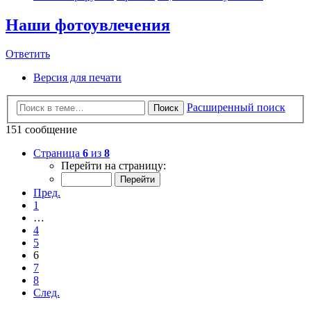
Наши фотоувлечения
Ответить
Версия для печати
Расширенный поиск
Поиск
151 сообщение
Страница
6
из
8
Перейти на страницу:
Пред.
1
…
4
5
6
7
8
След.