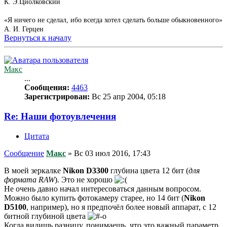
К. Э.Циолковский
«Я ничего не сделал, ибо всегда хотел сделать больше обыкновенного»
А. И. Герцен
Вернуться к началу
Макс
...
Сообщения:
4463
Зарегистрирован:
Вс 25 апр 2004, 05:18
Re: Наши фотоувлечения
Цитата
Сообщение
Макс
»
Вс 03 июл 2016, 17:43
В моей зеркалке
Nikon D3300
глубина цвета 12 бит (
для
формата RAW
). Это не хорошо
Не очень давно начал интересоваться данным вопросом.
Можно было купить фотокамеру старее, но 14 бит (
Nikon
D5100
, например), но я предпочёл более новый аппарат, с 12
битной глубиной цвета
Когда видишь разницу, понимаешь, что это важный параметр.